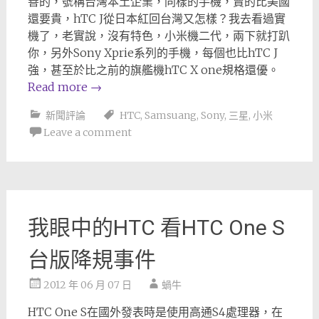
善的，號稱台灣本土企業，同樣的手機，賣的比美國
還要貴，hTC J從日本紅回台灣又怎樣？我去看過實
機了，老實說，沒有特色，小米機二代，兩下就打趴
你，另外Sony Xprie系列的手機，每個也比hTC J
強，甚至於比之前的旗艦機hTC X one規格還優。
Read more
→
新聞評論
HTC
,
Samsuang
,
Sony
,
三星
,
小米
Leave a comment
我眼中的HTC 看HTC One S
台版降規事件
2012 年 06 月 07 日
蝸牛
HTC One S在國外發表時是使用高通S4處理器，在