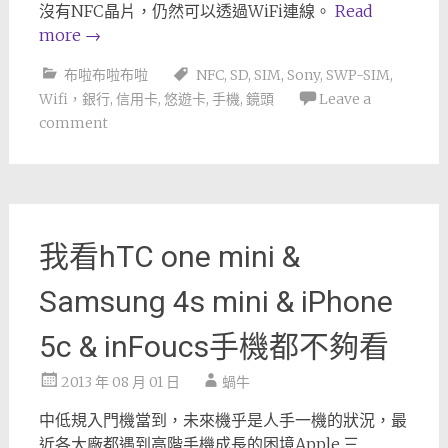
沒有NFC晶片，仍然可以透過WiFi連線。
Read
more
→
布啦布啦布啦
NFC
,
SD
,
SIM
,
Sony
,
SWP-SIM
,
Wifi，銀行
,
信用卡
,
悠遊卡
,
手機
,
鏡頭
Leave a
comment
我看hTC one mini &
Samsung 4s mini & iPhone
5c & inFoucs手機都不夠看
2013 年 08 月 01 日
蝸牛
中低規入門機當到，未來機乎是人手一機的狀況，最
近各大廠都遇到高階手機成長的困境Apple,三