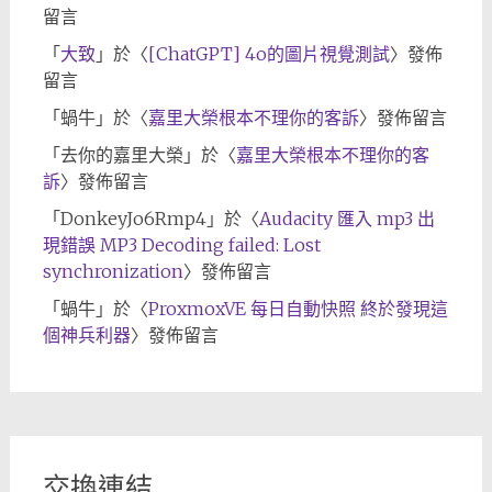
留言
「
大致
」於〈
[ChatGPT] 4o的圖片視覺測試
〉發佈
留言
「
蝸牛
」於〈
嘉里大榮根本不理你的客訴
〉發佈留言
「
去你的嘉里大榮
」於〈
嘉里大榮根本不理你的客
訴
〉發佈留言
「
DonkeyJo6Rmp4
」於〈
Audacity 匯入 mp3 出
現錯誤 MP3 Decoding failed: Lost
synchronization
〉發佈留言
「
蝸牛
」於〈
ProxmoxVE 每日自動快照 終於發現這
個神兵利器
〉發佈留言
交換連結