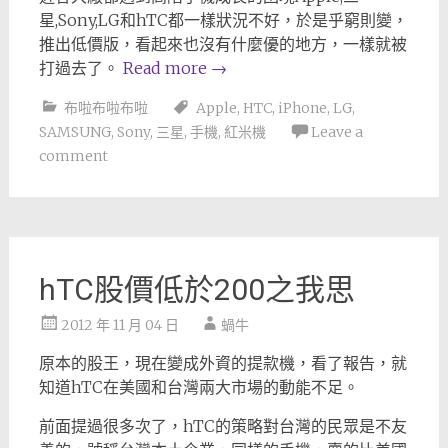
星,Sony,LG和hTC都一樣狀況不好，於是乎窮則變，
推出低價版，看起來也沒有什麼優的地方，一樣就被
打過去了。
Read more
→
布啦布啦布啦
Apple
,
HTC
,
iPhone
,
LG
,
SAMSUNG
,
Sony
,
三星
,
手機
,
紅米機
Leave a
comment
hTC股價低於200之我思
2012 年 11 月 04 日
蝸牛
原本的股王，現在變成外資的提款機，看了報告，就
知道hTC在美國和台灣兩大市場的動能不足。
前面提過很多次了，hTC的策略對台灣的民眾是不友