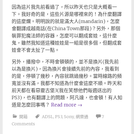
因為這片我先前看過了，所以昨天也只是大概看一
下。我好奇的是，這些片源是哪裡來的！為什麼翻譯
的這麼爛。明明說的就是滿大人(mandarin)，怎麼
會翻譯成越南話(在China Town那段)？另外，那個
裝罪犯魔法師的容器，怎麼可以翻成套娃，這什麼
鬼，雖然我知道這種娃娃是一組是很多個，但翻成套
娃會不會太扯了一點。
另外，播撥中，不時會頓頓的，並不是換片(我先前
以為是換片)，因為換片會接續先前的內容，我看到
的是，停頓了幾秒，內容就跳過幾秒。當時線路的頻
寬並沒有滿，我都不知道為什麼會這麼不順。昨天和
前天都在看惡靈古堡3(我在笑想他們每週送出的
PS3)，也有翻譯上的問題，阿凡達，也會頓！有人知
道是怎麼回事嗎？
Read more
→
開箱
ADSL
,
PS3
,
Sony
,
網樂通
7
Comments