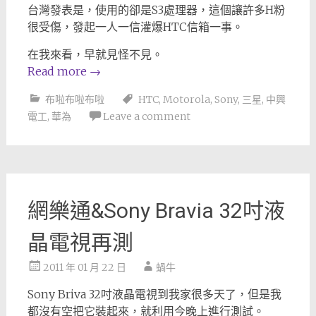
台灣發表是，使用的卻是S3處理器，這個讓許多H粉
很受傷，發起一人一信灌爆HTC信箱一事。
在我來看，早就見怪不見。
Read more
→
布啦布啦布啦
HTC
,
Motorola
,
Sony
,
三星
,
中興
電工
,
華為
Leave a comment
網樂通&Sony Bravia 32吋液
晶電視再測
2011 年 01 月 22 日
蝸牛
Sony Briva 32吋液晶電視到我家很多天了，但是我
都沒有空把它裝起來，就利用今晚上進行測試。