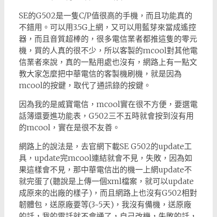
SE的G502是一隻C/P值很高的手機，而且功能真的
不錯用。可以用3.5G上網，又可以用藍芽來當成遙控
器，而且音質超棒的，很多電信業者都推這隻的零元
機，買的人真的很不少，所以客製的mcool對其他電
信業者來說，真的一點用處也沒有，網路上有一點文
教大家怎麼把中華電信的客製機刷機，就是因為
mcool的按鍵，取代了通訊錄的按鍵。
因為我的是威寶電信，mcool實在很不方便，要選電
話簿還要進功能表，G502三不五時就會按到沒有用
的mcool，實在是很不友善。
網路上的說法是，去官網下載SE G502的update工
具，update完mcool連結就會不見，失敗，因為如
果這樣會不見，那中華電信出的機一上網update不
就完蛋了(聽說是上傳一個xml檔案，就可以update
成原來的出廠的樣子)，而且網路上也沒有G502相對
韌體包，送原廠要等(3~5天)，我沒有備機，送原廠
的話，我的電話就不會通了，自己改機，失敗的話，