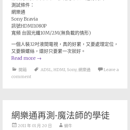
測試條件：
網樂通
Sony Bravia
訊號HDMI1080P
寬頻 台固光纖10M/2M(無負載的情形)
一個人裝32吋液間電視，真的好累，又要處理定位，
又要鎖螺絲，還好只要累一次就好。
Read more
→
開箱
ADSL
,
HDMI
,
Sony
,
網樂通
Leave a
comment
網樂通再測-魔法師的學徒
2011 年 01 月 20 日
蝸牛