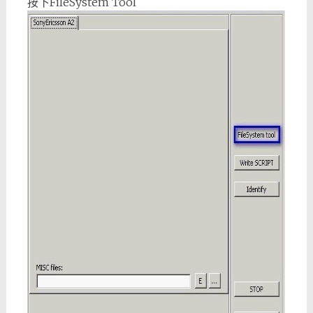
按下FileSystem Tool