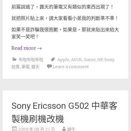
前篇說過了，露天的筆電又有類似的東西出現了！
就把照片貼上來，請大家看看小弟我的判斷準不準！
如果不是詐騙我很抱歉，如果是，那就來貼出來給大
家笑一笑吧！
Read more
→
布啦布啦布啦
Apple
,
ASUS
,
Game
,
HP
,
Sony
,
拍賣
,
筆電
,
露天
Leave a comment
Sony Ericsson G502 中華客
製機刷機改機
2009 年 08 月 27 日
蝸牛