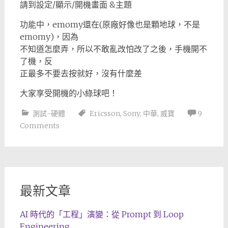
請到設定/顯示/開機畫面 &主題
功能中，emomy還在(原廠好像也是顆地球，不是
emomy)，因為
不知道怎麼弄，所以不敢亂改怕改了之後，手機開不
了機，反
正最多不要去按就好，沒有什麼差
大家享受開機的小綠球吧！
測試-硬體
Ericsson
,
Sony
,
中華
,
威寶
9
Comments
最新文章
AI 時代的「工程」演變：從 Prompt 到 Loop
Engineering