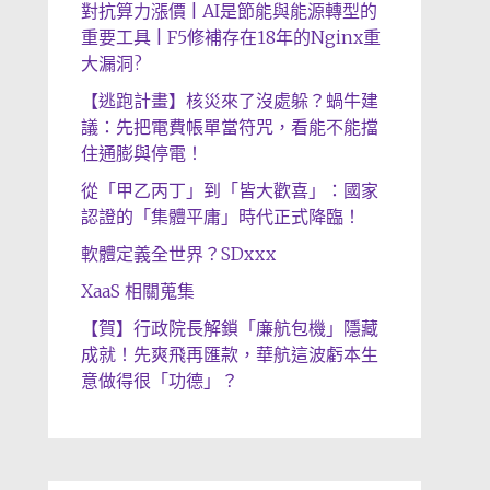
對抗算力漲價 | AI是節能與能源轉型的
重要工具 | F5修補存在18年的Nginx重
大漏洞?
【逃跑計畫】核災來了沒處躲？蝸牛建
議：先把電費帳單當符咒，看能不能擋
住通膨與停電！
從「甲乙丙丁」到「皆大歡喜」：國家
認證的「集體平庸」時代正式降臨！
軟體定義全世界？SDxxx
XaaS 相關蒐集
【賀】行政院長解鎖「廉航包機」隱藏
成就！先爽飛再匯款，華航這波虧本生
意做得很「功德」？