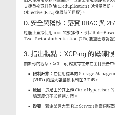
個人使用常依賴內建備份，但企業環境應部署 Proxmox Ba
支援重複資料刪除 (Deduplication) 與增量備
Objective (RTO, 復原時間目標)。
D. 安全與稽核：落實 RBAC 與 2F
應廢止直接使用 root 帳號操作，改採 Role-Based
Two-Factor Authentication (2FA, 雙重因素認證
3. 指出觀點：XCP-ng 的磁碟
關於你的觀察，XCP-ng 確實存在未在主打廣告
限制細節
：在使用標準的 Storage Managem
(VHD) 的最大容量被限制在
2 TiB
。
原因
：這是由於其上游 Citrix Hypervis
穩定度仍不如預選方案。
影響
：若企業有大型 File Server (檔案伺服