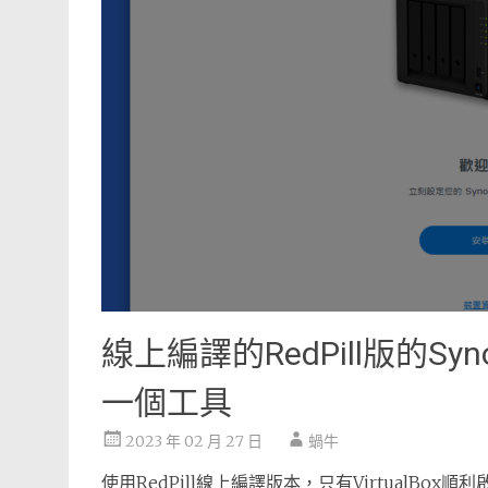
線上編譯的RedPill版的S
一個工具
2023 年 02 月 27 日
蝸牛
使用RedPill線上編譯版本，只有VirtualBox順利啟用