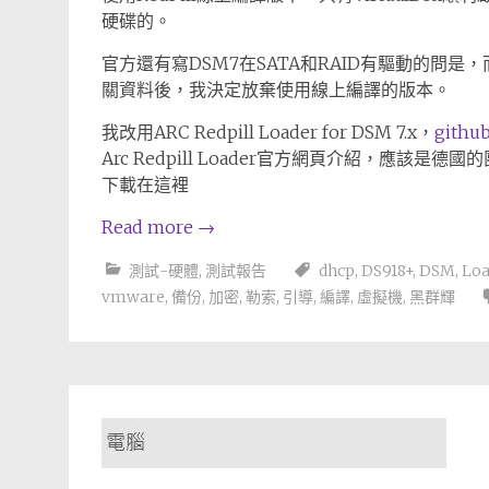
硬碟的。
官方還有寫DSM7在SATA和RAID有驅動的問
關資料後，我決定放棄使用線上編譯的版本。
我改用ARC Redpill Loader for DSM 7.x，
gith
Arc Redpill Loader官方網頁介紹，應
下載在這裡
Read more
→
測試-硬體
,
測試報告
dhcp
,
DS918+
,
DSM
,
Loa
vmware
,
備份
,
加密
,
勒索
,
引導
,
編譯
,
虛擬機
,
黑群輝