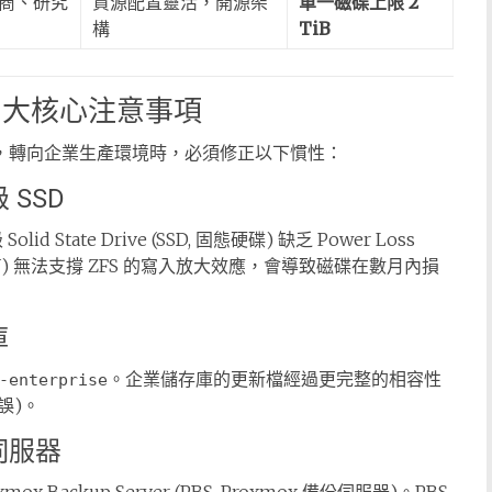
商、研究
資源配置靈活，開源架
單一磁碟上限 2
構
TiB
業的四大核心注意事項
管人員，轉向企業生產環境時，必須修正以下慣性：
SSD
State Drive (SSD, 固態硬碟) 缺乏 Power Loss
 (TBW) 無法支撐 ZFS 的寫入放大效應，會導致磁碟在數月內損
庫
。企業儲存庫的更新檔經過更完整的相容性
-enterprise
錯誤)。
伺服器