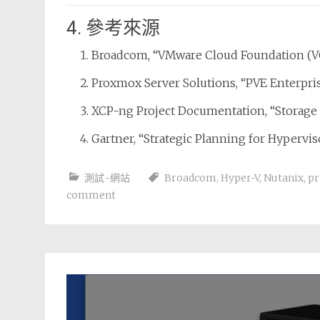
4. 參考來源
Broadcom, “VMware Cloud Foundation (VC
Proxmox Server Solutions, “PVE Enterpri
XCP-ng Project Documentation, “Storage 
Gartner, “Strategic Planning for Hypervis
測試-網站
Broadcom
,
Hyper-V
,
Nutanix
,
p
comment