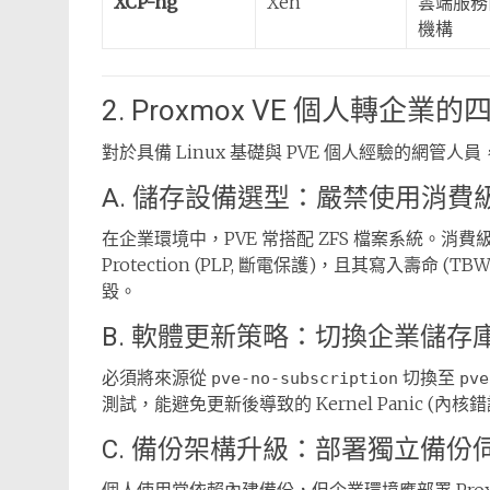
XCP-ng
Xen
雲端服務
機構
2. Proxmox VE 個人轉企
對於具備 Linux 基礎與 PVE 個人經驗的網
A. 儲存設備選型：嚴禁使用消費級 
在企業環境中，PVE 常搭配 ZFS 檔案系統。消費級 Solid 
Protection (PLP, 斷電保護)，且其寫入壽命
毀。
B. 軟體更新策略：切換企業儲存
必須將來源從
切換至
pve-no-subscription
pve
測試，能避免更新後導致的 Kernel Panic (內核
C. 備份架構升級：部署獨立備份