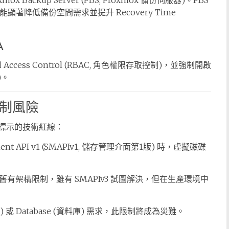
ckup Server (PBS, Proxmox 備份伺服器)。PBS
份，能顯著降低備份空間需求並提升 Recovery Time
A
 Access Control (RBAC, 角色權限存取控制)，並強制開啟
)。
限制風險
中標示的技術紅線：
ent API v1 (SMAPIv1, 儲存管理介面第1版) 時，虛擬磁碟
or 的舊有架構限制，雖有 SMAPIv3 試圖解決，但在生產環境中
器) 或 Database (資料庫) 需求，此限制將成為災難。