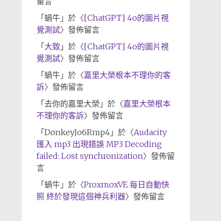
留言
「
蝸牛
」於〈
[ChatGPT] 4o的圖片視
覺測試
〉發佈留言
「
大致
」於〈
[ChatGPT] 4o的圖片視
覺測試
〉發佈留言
「
蝸牛
」於〈
嘉里大榮根本不理你的客
訴
〉發佈留言
「
去你的嘉里大榮
」於〈
嘉里大榮根本
不理你的客訴
〉發佈留言
「
DonkeyJo6Rmp4
」於〈
Audacity
匯入 mp3 出現錯誤 MP3 Decoding
failed: Lost synchronization
〉發佈留
言
「
蝸牛
」於〈
ProxmoxVE 每日自動快
照 終於發現這個神兵利器
〉發佈留言