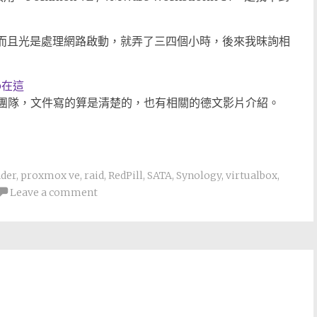
是，而且光是處理網路啟動，就弄了三四個小時，後來我昩詢相
ub在這
該是德國的團隊，文件寫的算是清楚的，也有相關的德文影片介紹。
der
,
proxmox ve
,
raid
,
RedPill
,
SATA
,
Synology
,
virtualbox
,
Leave a comment