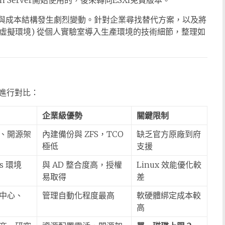
en Server開始使用的，後來轉向ESXi免費版本。
後，授權模式與成本結構發生劇烈變動。針對企業尋找替代方案，以及將
, Proxmox 虛擬環境) 從個人實驗室導入生產環境的技術細節，整理如
進行對比：
企業級優勢
關鍵限制
、開源架
內建備份與 ZFS，TCO
缺乏官方原廠到府
極低
支援
s 環境
與 AD 整合度高，授權
Linux 效能優化較
易取得
差
中心、
管理自動化程度最高
軟硬體綁定成本較
高