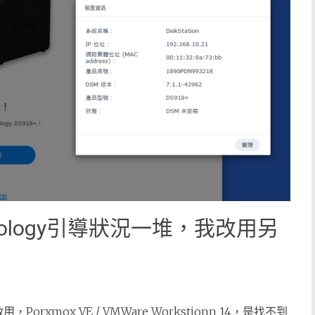
ynology引導狀況一堆，我改用另
，Porxmox VE / VMWare Workstionn 14，是找不到