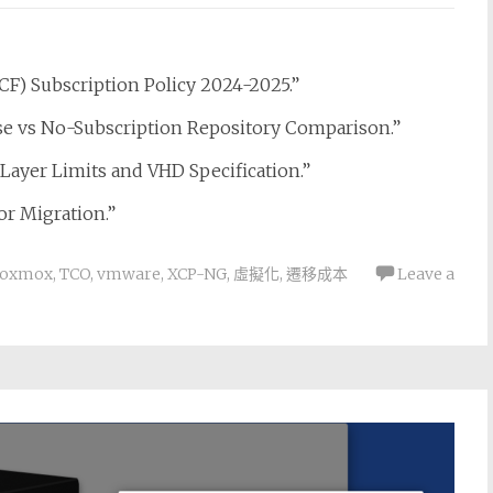
F) Subscription Policy 2024-2025.”
se vs No-Subscription Repository Comparison.”
Layer Limits and VHD Specification.”
or Migration.”
roxmox
,
TCO
,
vmware
,
XCP-NG
,
虛擬化
,
遷移成本
Leave a