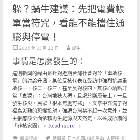
躲？蝸牛建議：先把電費帳
單當符咒，看能不能擋住通
膨與停電！
2026 年 03 月 22 日
蝸牛
事情是怎麼發生的：
這則新聞的緣由是針對近期台灣社會對於「重啟核
電」的討論升溫。某位反核代表在受訪中強烈抗議重
啟核一、核二、核三，甚至反對核四。其核心論點非
常「直觀」：台灣地狹人稠，且處於斷層帶上，一旦
發生核災，民眾「根本無處可逃」。文章中充滿了對
福島災難的恐懼投射，強調台灣禁不起一次意外，並
主張應該全面依賴再生能源與天然氣，以達成所謂的
「非核家園」。
Read more
→
新聞評論
斷層帶
,
日本能源
,
核能重啟
,
火環帶
,
能