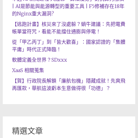
| AI是節能與能源轉型的重要工具 | F5修補存在18年
的Nginx重大漏洞?
【逃跑計畫】核災來了沒處躲？蝸牛建議：先把電費
帳單當符咒，看能不能擋住通膨與停電！
從「甲乙丙丁」到「皆大歡喜」：國家認證的「集體
平庸」時代正式降臨！
軟體定義全世界？SDxxx
XaaS 相關蒐集
【賀】行政院長解鎖「廉航包機」隱藏成就！先爽飛
再匯款，華航這波虧本生意做得很「功德」？
精選文章