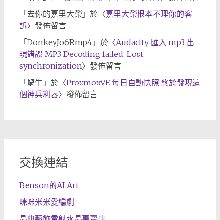
「
去你的嘉里大榮
」於〈
嘉里大榮根本不理你的客
訴
〉發佈留言
「
DonkeyJo6Rmp4
」於〈
Audacity 匯入 mp3 出
現錯誤 MP3 Decoding failed: Lost
synchronization
〉發佈留言
「
蝸牛
」於〈
ProxmoxVE 每日自動快照 終於發現這
個神兵利器
〉發佈留言
交換連結
Benson的AI Art
咪咪米米愛編劇
晶典藝飾雷射水晶專賣店