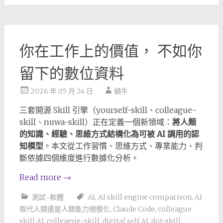
你在工作上的價值， 不如你
留下的數位資料
2026 年 05 月 24 日
蝸牛
三套開源 Skill 引擎（yourself-skill、colleague-
skill、nuwa-skill）正在定義一個新領域：
將人類
的知識、經驗、思維方式結構化為可被 AI 調用的認
知模型
。本文從工作習慣、思維方式、專業能力、判
斷依據四個維度進行數據化分析。
Read more
→
測試-軟體
AI
,
AI skill engine comparison
,
AI
取代人類還是人類能力規模化
,
Claude Code
,
colleague
skill AI
,
colleague-skill
,
digital self AI
,
dot-skill
,