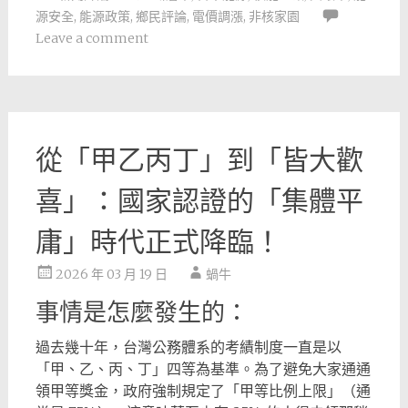
源安全
,
能源政策
,
鄉民評論
,
電價調漲
,
非核家園
Leave a comment
從「甲乙丙丁」到「皆大歡
喜」：國家認證的「集體平
庸」時代正式降臨！
2026 年 03 月 19 日
蝸牛
事情是怎麼發生的：
過去幾十年，台灣公務體系的考績制度一直是以
「甲、乙、丙、丁」四等為基準。為了避免大家通通
領甲等獎金，政府強制規定了「甲等比例上限」（通