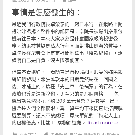
2026 年 03 月 14 日
蝸牛
事情是怎麼發生的：
最近我們行政院長卓榮泰的一趟日本行，在網路上鬧
得沸沸揚揚。整件事的起因是，卓院長被爆出搭乘包
機前往日本，本來大家以為是什麼國家級的秘密公
務，結果被質疑是私人行程。面對排山倒海的質疑，
卓院長在記者會上氣定神閒地拿出「匯款紀錄」，想
證明自己是自費，沒占國家便宜。
但這不看還好，一看簡直是自投羅網。眼尖的鄉民跟
網紅們發現，那張匯款單的日期竟然是在「回國之
後」才補上的，這種「先上車、後補票」的行為，在
政壇也算是清新脫俗。更精彩的是那個價格——包
機出動竟然只花了約 208 萬元台幣？這數字一出，
機票達人們全都傻眼，算一算平均下來簡直比搭廉航
還要划算，讓人不禁感嘆：原來華航對「特定人士」
的包機優惠，比雙 11 購物節還殺。
Read more
→
新聞評論
事後匯款
,
卓榮泰
,
廉航價格
,
特權通道
,