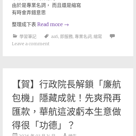
由於是專業名詞， 而且還是縮寫
有時會弄錯意思
整理成下表
Read more
→
學習筆記
aaS
,
即服務
,
專業名詞
,
縮寫
Leave a comment
【賀】行政院長解鎖「廉航
包機」隱藏成就！先爽飛再
匯款，華航這波虧本生意做
得很「功德」？