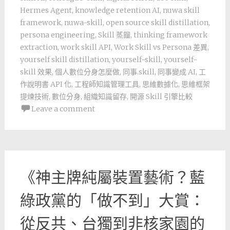
Hermes Agent
,
knowledge retention AI
,
nuwa skill
framework
,
nuwa-skill
,
open source skill distillation
,
persona engineering
,
Skill 蒸餾
,
thinking framework
extraction
,
work skill API
,
Work Skill vs Persona 差異
,
yourself skill distillation
,
yourself-skill
,
yourself-
skill 效果
,
個人數位分身怎麼做
,
同事.skill
,
同事變成 AI
,
工
作說明書 API 化
,
工程師知識管理工具
,
思維數據化
,
思維框架
提煉技術
,
數位分身
,
組織知識留存
,
開源 Skill 引擎比較
Leave a comment
《神主牌純屬裝置藝術？藍
綠政黨的「做不到」大賞：
從反共、台獨到非核家園的