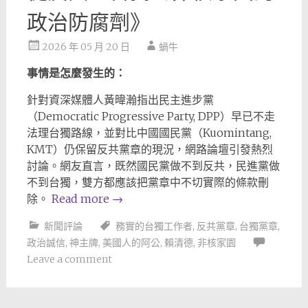
政治防腐劑》
2026 年 05 月 20 日
蝸牛
事情是怎麼發生的：
針對資深媒體人黃暐瀚指出民主進步黨
（Democratic Progressive Party, DPP）早已不走
法理台獨路線，並對比中國國民黨（Kuomintang,
KMT）仍保留反共黨章的現況，網路論壇引發熱烈
討論。網友直言，既然國民黨做不到反共，民進黨做
不到台獨，雙方都應該把黨章中不切實際的條款刪
除。
Read more
→
新聞評論
務實的台獨工作者
,
反共黨章
,
台獨黨章
,
政治誠信
,
神主牌
,
美國人的阿公
,
賴清德
,
非核家園
Leave a comment