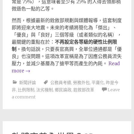
常是 75%），這意味著至少有 25% 的人得去領那稍
微遜色一點的乙等。
然而，根據最新的銓敘部規劃與媒體報導，這套制度
即將迎來大地震。未來的考績將簡化為「傑出」、
「優良」與「良好」三個等級（或者類似的名稱），
最關鍵的重點在於：
不再設定各等級的硬性比例限
制
。換句話說，只要長官高興，全單位通通都是「優
良」也沒問題。這項改革宣稱是為了因應公務員流失
壓力，並減少基層為了搶甲等而產生的內耗。
Read
more
→
新聞評論
公務員考績
,
勞務外包
,
平庸化
,
昨是今
非
,
比例限制
,
汰劣機制
,
鄉民論政
,
銓敘部改革
Leave
a comment