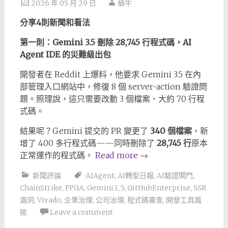
2026 年 05 月 29 日
蝸牛
分享4則新聞和看法
第一則：Gemini 3.5 刪除 28,745 行程式碼，AI
Agent IDE 的災難級出包
開發者在 Reddit 上爆料，他要求 Gemini 3.5 在內
部管理入口網站中，修復 8 個 server-action 驗證問
題。照理說，這只需要改動 3 個檔案、大約 70 行程
式碼。
結果呢？Gemini 提交的 PR 變更了
340 個檔案
，新
增了 400 多行程式碼——同時刪除了
28,745 行
原本
正常運作的程式碼。
Read more
→
新聞評論
AIAgent
,
AI轉型日報
,
AI驗證閘門
,
ChainStrike
,
FPGA
,
Gemini3_5
,
GitHubEnterprise
,
SSR
漏洞
,
Vivado
,
企業治理
,
公司治理
,
程式碼審查
,
開發工具風
險
Leave a comment