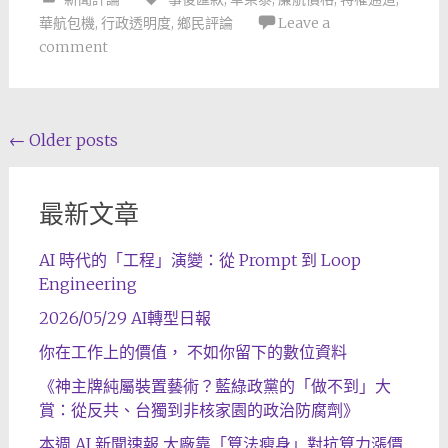
華航包機
,
行政透明度
,
鄉民評論
Leave a
comment
Posts
←
Older posts
navigation
最新文章
AI 時代的「工程」演變：從 Prompt 到 Loop
Engineering
2026/05/29 AI轉型日報
你在工作上的價值， 不如你留下的數位資料
《神主牌純屬裝置藝術？藍綠政黨的「做不到」大
賞：從反共、台獨到非核家園的政治防腐劑》
本週 AI 新聞速報 大廠靠「算法瘦身」對抗算力漲價