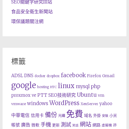
SEO關鍵字研究III站
食品安全衛生新聞站
環保議題關注網
標籤
facebook
ADSL
DNS
Gmail
Firefox
docker
dropbox
google
linux
php
mysql
hosting
HTC
Ubuntu
SEO技術研究
proxmox ve
PTT
vm
WordPress
windows
yahoo
vmware
XenServer
免費
備份
中華電信
信用卡
域名
外掛
小米
光纖
安裝
網站
手機
測試
廣告
帳號
網路
微軟
更新
詐
虛擬機
笑話