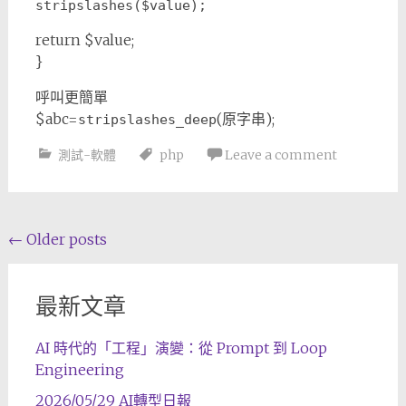
stripslashes($value);
return $value;
}
呼叫更簡單
$abc=
(原字串);
stripslashes_deep
測試-軟體
php
Leave a comment
Posts
←
Older posts
navigation
最新文章
AI 時代的「工程」演變：從 Prompt 到 Loop
Engineering
2026/05/29 AI轉型日報