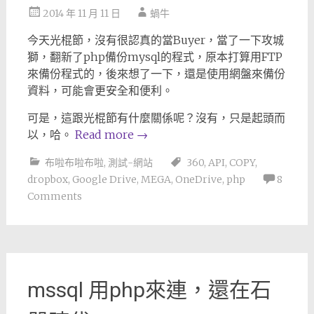
2014 年 11 月 11 日
蝸牛
今天光棍節，沒有很認真的當Buyer，當了一下攻城
獅，翻新了php備份mysql的程式，原本打算用FTP
來備份程式的，後來想了一下，還是使用網盤來備份
資料，可能會更安全和便利。
可是，這跟光棍節有什麼關係呢？沒有，只是起頭而
以，哈。
Read more
→
布啦布啦布啦
,
測試-網站
360
,
API
,
COPY
,
dropbox
,
Google Drive
,
MEGA
,
OneDrive
,
php
8
Comments
mssql 用php來連，還在石