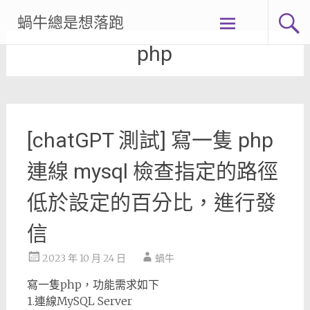
Skip
蝸牛總是想落跑
to
content
php
[chatGPT 測試] 寫一隻 php
連線 mysql 檢查指定的路徑
低於設定的百分比，進行發
信
2023 年 10 月 24 日
蝸牛
寫一隻php，功能需求如下
1.連線MySQL Server