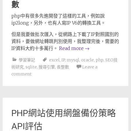
數
php中有很多先進開發了這樣的工具，例如說
ip2long，另外，也有人寫IP V6的轉換工具。
但是我要做批次匯入，從網路上下載了IP對照國別的
資料，要做網址轉跳判別使用，我整理完後，需要的
IP資料大約十多萬行。
Read more
→
學習筆記
excel
,
IP
,
mysql
,
oracle
,
php
,
SEO技
術研究
,
sqlite
,
搜尋引擎
,
長整數
Leave a
comment
PHP網站使用網盤備份策略
API評估