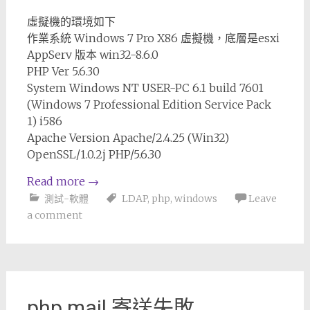
虛擬機的環境如下
作業系統 Windows 7 Pro X86 虛擬機，底層是esxi
AppServ 版本 win32-8.6.0
PHP Ver 5.6.30
System Windows NT USER-PC 6.1 build 7601
(Windows 7 Professional Edition Service Pack
1) i586
Apache Version Apache/2.4.25 (Win32)
OpenSSL/1.0.2j PHP/5.6.30
Read more
→
測試-軟體
LDAP
,
php
,
windows
Leave
a comment
php mail 寄送失敗