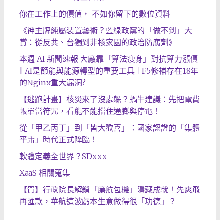
你在工作上的價值， 不如你留下的數位資料
《神主牌純屬裝置藝術？藍綠政黨的「做不到」大
賞：從反共、台獨到非核家園的政治防腐劑》
本週 AI 新聞速報 大廠靠「算法瘦身」對抗算力漲價
| AI是節能與能源轉型的重要工具 | F5修補存在18年
的Nginx重大漏洞?
【逃跑計畫】核災來了沒處躲？蝸牛建議：先把電費
帳單當符咒，看能不能擋住通膨與停電！
從「甲乙丙丁」到「皆大歡喜」：國家認證的「集體
平庸」時代正式降臨！
軟體定義全世界？SDxxx
XaaS 相關蒐集
【賀】行政院長解鎖「廉航包機」隱藏成就！先爽飛
再匯款，華航這波虧本生意做得很「功德」？