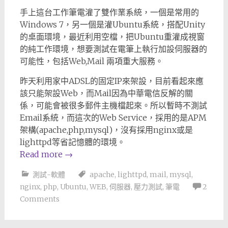
手上這台工作筆電灌了雙作業系統，一個是常用的
Windows 7，另一個是灌Ubuntu系統，搭配Unity
的桌面環境，最近利用空檔，把Ubuntu重灌成視窗
的純工作環境，想要測試在電筆上執行加設伺服器的
可能性，包括Web,Mail 兩項重大服務。
昨天利用家中ADSL的固定IP來架設，目前看起來應
該只能架設Web，而Mail因為中華電信反解的關
係，可能會被很多郵件主機檔起來。所以暫時不測試
Email系統，而這次的Web Service，採用的是APM
架構(apache,php,mysql)，沒有採用nginx或是
lighttpd等省記憶體的環境。
Read more
→
測試-軟體
apache
,
lighttpd
,
mail
,
mysql
,
nginx
,
php
,
Ubuntu
,
WEB
,
伺服器
,
壓力測試
,
筆電
2
Comments