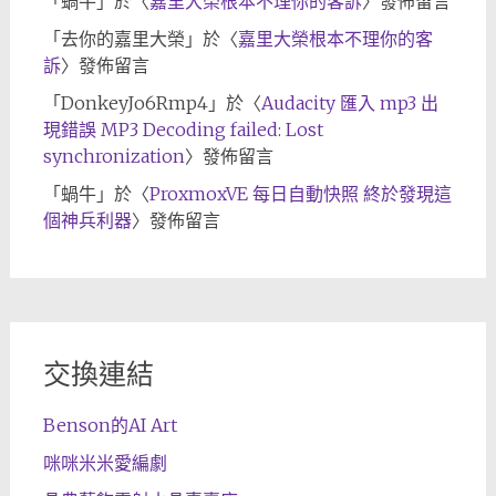
「
蝸牛
」於〈
嘉里大榮根本不理你的客訴
〉發佈留言
「
去你的嘉里大榮
」於〈
嘉里大榮根本不理你的客
訴
〉發佈留言
「
DonkeyJo6Rmp4
」於〈
Audacity 匯入 mp3 出
現錯誤 MP3 Decoding failed: Lost
synchronization
〉發佈留言
「
蝸牛
」於〈
ProxmoxVE 每日自動快照 終於發現這
個神兵利器
〉發佈留言
交換連結
Benson的AI Art
咪咪米米愛編劇