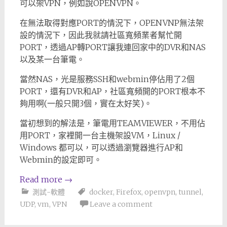
可以架VPN，例如說OPENVPN。
在無法取得對應PORT的情況下，OPENVNP無法架
設的情況下，因此我就請社區寬頻業者幫忙開
PORT，透過AP轉PORT讓我連回家中的DVR和NAS
以及某一台筆電。
當然NAS，光是服務SSH和webmin停佔用了2個
PORT，還有DVR和AP，社區寬頻開的PORT根本不
夠用啊(一般只開3個，實在太好笑)。
當初想到的解法是，筆電用TEAMVIEWER，不用佔
用PORT，家裡開一台主機架設VM，Linux /
Windows 都可以，可以透過瀏覽器進行AP和
Webmin的設定即可。
Read more
→
測試-軟體
docker
,
Firefox
,
openvpn
,
tunnel
,
UDP
,
vm
,
VPN
Leave a comment