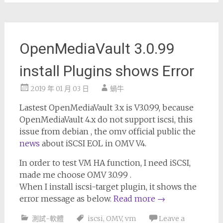
OpenMediaVault 3.0.99
install Plugins shows Error
2019 年 01 月 03 日
蝸牛
Lastest OpenMediaVault 3.x is V3.0.99, because
OpenMediaVault 4.x do not support iscsi, this
issue from debian , the omv official public the
news
about iSCSI EOL in OMV V4.
In order to test VM HA function, I need iSCSI,
made me choose OMV 3.0.99 .
When I install iscsi-target plugin, it shows the
error message as below.
Read more
→
測試-軟體
iscsi
,
OMV
,
vm
Leave a