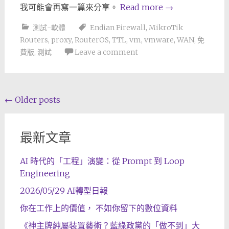
我可能會再寫一篇來分享。
Read more
→
測試-軟體
Endian Firewall
,
MikroTik
Routers
,
proxy
,
RouterOS
,
TTL
,
vm
,
vmware
,
WAN
,
免
費版
,
測試
Leave a comment
Posts
←
Older posts
navigation
最新文章
AI 時代的「工程」演變：從 Prompt 到 Loop
Engineering
2026/05/29 AI轉型日報
你在工作上的價值， 不如你留下的數位資料
《神主牌純屬裝置藝術？藍綠政黨的「做不到」大