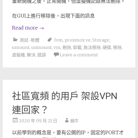
重新開機之後，正常開機，但虛擬機記錄無法刪除。
在GUI上進行移除後，出現下面的訊息
Read more
→
測試-軟體
lvm
,
proxmox ve
,
Storage
,
umount
,
unmount
,
vm
,
刪除
,
卸載
,
無法移除
,
硬碟
,
移除
,
虛擬機
,
解決
,
錯誤
Leave a comment
社區寬頻 的用戶 架設VPN
連回家？
2020 年 09 月 21 日
蝸牛
以前學到的概念是，要有公開的IP，固定的PORT才