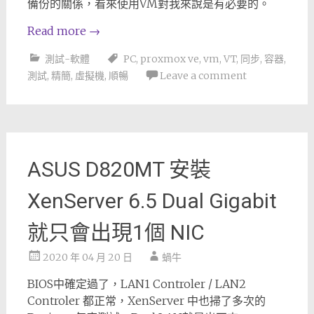
備份的關係，看來使用VM對我來說是有必要的。
Read more
→
測試-軟體
PC
,
proxmox ve
,
vm
,
VT
,
同步
,
容器
,
測試
,
精簡
,
虛擬機
,
順暢
Leave a comment
ASUS D820MT 安裝
XenServer 6.5 Dual Gigabit
就只會出現1個 NIC
2020 年 04 月 20 日
蝸牛
BIOS中確定過了，LAN1 Controler / LAN2
Controler 都正常，XenServer 中也掃了多次的