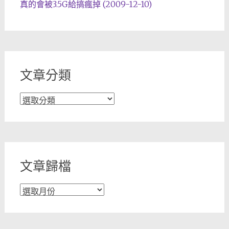
真的會被3.5G給搞瘋掉 (2009-12-10)
文章分類
文
章
分
類
文章歸檔
文
章
歸
檔