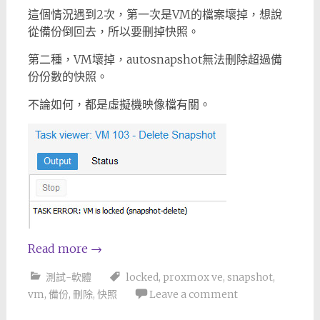
這個情況遇到2次，第一次是VM的檔案壞掉，想說
從備份倒回去，所以要刪掉快照。
第二種，VM壞掉，autosnapshot無法刪除超過備
份份數的快照。
不論如何，都是虛擬機映像檔有關。
Read more
→
測試-軟體
locked
,
proxmox ve
,
snapshot
,
vm
,
備份
,
刪除
,
快照
Leave a comment