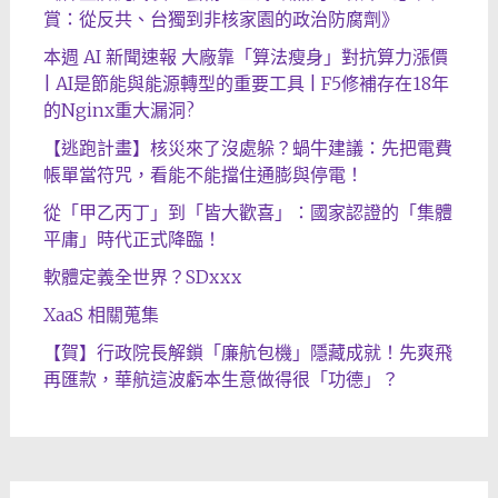
賞：從反共、台獨到非核家園的政治防腐劑》
本週 AI 新聞速報 大廠靠「算法瘦身」對抗算力漲價
| AI是節能與能源轉型的重要工具 | F5修補存在18年
的Nginx重大漏洞?
【逃跑計畫】核災來了沒處躲？蝸牛建議：先把電費
帳單當符咒，看能不能擋住通膨與停電！
從「甲乙丙丁」到「皆大歡喜」：國家認證的「集體
平庸」時代正式降臨！
軟體定義全世界？SDxxx
XaaS 相關蒐集
【賀】行政院長解鎖「廉航包機」隱藏成就！先爽飛
再匯款，華航這波虧本生意做得很「功德」？