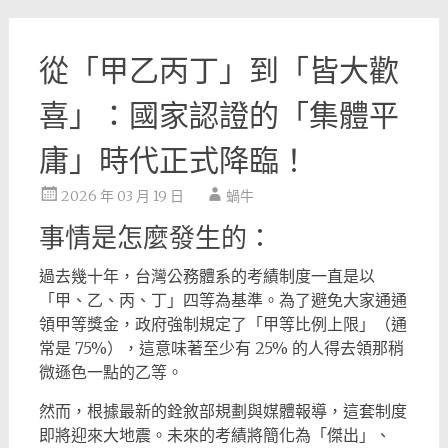
從「甲乙丙丁」到「皆大歡
喜」：國家認證的「集體平
庸」時代正式降臨！
2026 年 03 月 19 日
蝸牛
事情是怎麼發生的：
過去幾十年，台灣公務體系的考績制度一直是以
「甲、乙、丙、丁」四等為基準。為了避免大家通通
領甲等獎金，政府強制規定了「甲等比例上限」（通
常是 75%），這意味著至少有 25% 的人得去領那稍
微遜色一點的乙等。
然而，根據最新的銓敘部規劃與媒體報導，這套制度
即將迎來大地震。未來的考績將簡化為「傑出」、