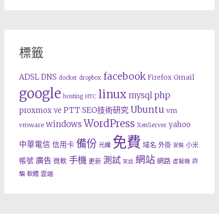
標籤
facebook
ADSL
DNS
Gmail
Firefox
docker
dropbox
google
linux
php
mysql
hosting
HTC
Ubuntu
SEO技術研究
proxmox ve
PTT
vm
WordPress
windows
yahoo
vmware
XenServer
免費
備份
中華電信
信用卡
域名
外掛
小米
光纖
安裝
網站
手機
測試
廣告
帳號
網路
微軟
更新
詐
虛擬機
笑話
雲端
騙
軟體