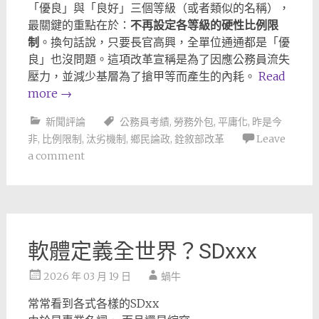
「優良」與「良好」三個等級（或者類似的名稱），
最關鍵的重點在於：
不再設定各等級的硬性比例限
制
。換句話說，只要長官高興，全單位通通都是「優
良」也沒問題。這項改革宣稱是為了因應公務員流失
壓力，並減少基層為了搶甲等而產生的內耗。
Read
more
→
新聞評論
公務員考績
,
勞務外包
,
平庸化
,
昨是今
非
,
比例限制
,
汰劣機制
,
鄉民論政
,
銓敘部改革
Leave
a comment
軟體定義全世界？SDxxx
2026 年 03 月 19 日
蝸牛
常常看到各式各樣的SDxx