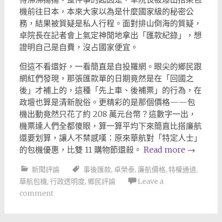
機前往日本，本來大家以為是什麼國家級的秘密公
務，結果被質疑是私人行程。面對排山倒海的質疑，
卓院長在記者會上氣定神閒地拿出「匯款紀錄」，想
證明自己是自費，沒占國家便宜。
但這不看還好，一看簡直是自投羅網。眼尖的鄉民跟
網紅們發現，那張匯款單的日期竟然是在「回國之
後」才補上的，這種「先上車、後補票」的行為，在
政壇也算是清新脫俗。更精彩的是那個價格——包
機出動竟然只花了約 208 萬元台幣？這數字一出，
機票達人們全都傻眼，算一算平均下來簡直比搭廉航
還要划算，讓人不禁感嘆：原來華航對「特定人士」
的包機優惠，比雙 11 購物節還殺。
Read more
→
新聞評論
事後匯款
,
卓榮泰
,
廉航價格
,
特權通道
,
華航包機
,
行政透明度
,
鄉民評論
Leave a
comment