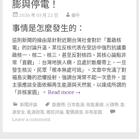
膨與停電！
2026 年 03 月 22 日
蝸牛
事情是怎麼發生的：
這則新聞的緣由是針對近期台灣社會對於「重啟核
電」的討論升溫。某位反核代表在受訪中強烈抗議重
啟核一、核二、核三，甚至反對核四。其核心論點非
常「直觀」：台灣地狹人稠，且處於斷層帶上，一旦
發生核災，民眾「根本無處可逃」。文章中充滿了對
福島災難的恐懼投射，強調台灣禁不起一次意外，並
主張應該全面依賴再生能源與天然氣，以達成所謂的
「非核家園」。
Read more
→
新聞評論
斷層帶
,
日本能源
,
核能重啟
,
火環帶
,
能
源安全
,
能源政策
,
鄉民評論
,
電價調漲
,
非核家園
Leave a comment