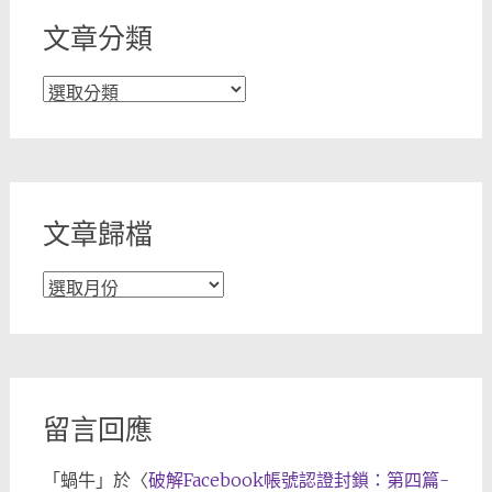
文章分類
文
章
分
類
文章歸檔
文
章
歸
檔
留言回應
「
蝸牛
」於〈
破解Facebook帳號認證封鎖：第四篇-