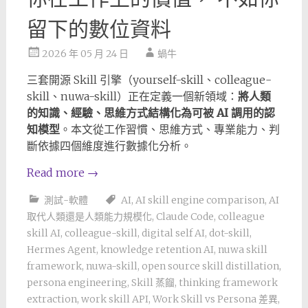
留下的數位資料
2026 年 05 月 24 日
蝸牛
三套開源 Skill 引擎（yourself-skill、colleague-
skill、nuwa-skill）正在定義一個新領域：
將人類
的知識、經驗、思維方式結構化為可被 AI 調用的認
知模型
。本文從工作習慣、思維方式、專業能力、判
斷依據四個維度進行數據化分析。
Read more
→
測試-軟體
AI
,
AI skill engine comparison
,
AI
取代人類還是人類能力規模化
,
Claude Code
,
colleague
skill AI
,
colleague-skill
,
digital self AI
,
dot-skill
,
Hermes Agent
,
knowledge retention AI
,
nuwa skill
framework
,
nuwa-skill
,
open source skill distillation
,
persona engineering
,
Skill 蒸餾
,
thinking framework
extraction
,
work skill API
,
Work Skill vs Persona 差異
,