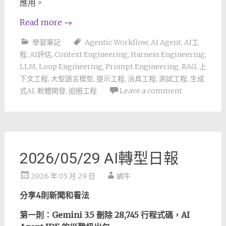
應用。
Read more
→
學習筆記
Agentic Workflow
,
AI Agent
,
AI工
程
,
AI評估
,
Context Engineering
,
Harness Engineering
,
LLM
,
Loop Engineering
,
Prompt Engineering
,
RAG
,
上
下文工程
,
大型語言模型
,
提示工程
,
治具工程
,
測試工程
,
生成
式AI
,
軟體開發
,
迴圈工程
Leave a comment
2026/05/29 AI轉型日報
2026 年 05 月 29 日
蝸牛
分享4則新聞和看法
第一則：Gemini 3.5 刪除 28,745 行程式碼，AI