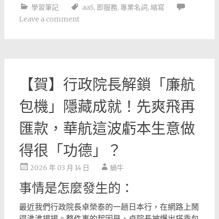
學習筆記
aaS
,
即服務
,
專業名詞
,
縮寫
Leave a comment
【賀】行政院長解鎖「廉航
包機」隱藏成就！先爽飛再
匯款，華航這波虧本生意做
得很「功德」？
2026 年 03 月 14 日
蝸牛
事情是怎麼發生的：
最近我們行政院長卓榮泰的一趟日本行，在網路上鬧
得沸沸揚揚。整件事的起因是，卓院長被爆出搭乘包