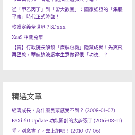
從「甲乙丙丁」到「皆大歡喜」：國家認證的「集體
平庸」時代正式降臨！
軟體定義全世界？SDxxx
XaaS 相關蒐集
【賀】行政院長解鎖「廉航包機」隱藏成就！先爽飛
再匯款，華航這波虧本生意做得很「功德」？
精選文章
經濟成長，為什麼民眾感受不到？ (2008-01-07)
ESXi 6.0 Update 功能閹割的太誇張了 (2016-08-11)
乖，別念書了，去上網吧！ (2010-07-06)