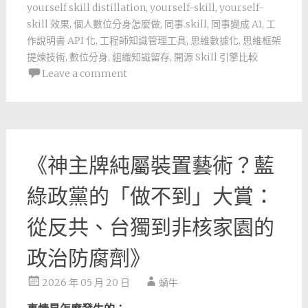
yourself skill distillation
,
yourself-skill
,
yourself-
skill 效果
,
個人數位分身怎麼做
,
同事.skill
,
同事變成 AI
,
工
作說明書 API 化
,
工程師知識管理工具
,
思維數據化
,
思維框架
提煉技術
,
數位分身
,
組織知識留存
,
開源 Skill 引擎比較
Leave a comment
《神主牌純屬裝置藝術？藍
綠政黨的「做不到」大賞：
從反共、台獨到非核家園的
政治防腐劑》
2026 年 05 月 20 日
蝸牛