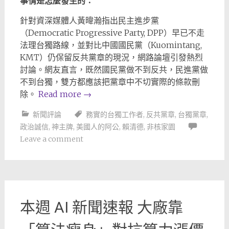
事情是怎麼發生的：
針對資深媒體人黃暐瀚指出民主進步黨
（Democratic Progressive Party, DPP）早已不走
法理台獨路線，並對比中國國民黨（Kuomintang,
KMT）仍保留反共黨章的現況，網路論壇引發熱烈
討論。網友直言，既然國民黨做不到反共，民進黨做
不到台獨，雙方都應該把黨章中不切實際的條款刪
除。
Read more
→
新聞評論
務實的台獨工作者
,
反共黨章
,
台獨黨章
,
政治誠信
,
神主牌
,
美國人的阿公
,
賴清德
,
非核家園
Leave a comment
本週 AI 新聞速報 大廠靠