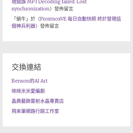
現錯誤 MP3 Decoding failed: Lost
synchronization
〉發佈留言
「
蝸牛
」於〈
ProxmoxVE 每日自動快照 終於發現這
個神兵利器
〉發佈留言
交換連結
Benson的AI Art
咪咪米米愛編劇
晶典藝飾雷射水晶專賣店
飛來筆網路行銷工作室