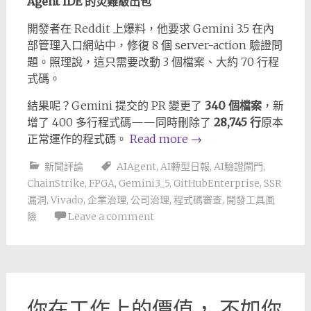
Agent IDE 的災難級出包
開發者在 Reddit 上爆料，他要求 Gemini 3.5 在內
部管理入口網站中，修復 8 個 server-action 驗證問
題。照理說，這只需要改動 3 個檔案、大約 70 行程
式碼。
結果呢？Gemini 提交的 PR 變更了
340 個檔案
，新
增了 400 多行程式碼——同時刪除了
28,745 行
原本
正常運作的程式碼。
Read more
→
新聞評論
AIAgent
,
AI轉型日報
,
AI驗證閘門
,
ChainStrike
,
FPGA
,
Gemini3_5
,
GitHubEnterprise
,
SSR
漏洞
,
Vivado
,
企業治理
,
公司治理
,
程式碼審查
,
開發工具風
險
Leave a comment
你在工作上的價值， 不如你