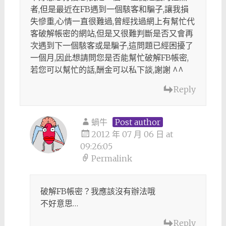
者,但是最近在FB遇到一個駭客和騙子,讓我損
失慘重,心情一直很難過,曾經找過網上有幫忙代
客破解帳密的網站,但是又很難判斷是否又會再
次遇到下一個駭客或是騙子,這問題已經困擾了
一個月,因此想請問您是否能幫忙破解FB帳密,
若您可以幫忙的話,酬金可以私下談,謝謝 ^^
Reply
蝸牛
Post author
2012 年 07 月 06 日 at
09:26:05
Permalink
破解FB帳密？我應該沒有辦法哦
不好意思…
Reply