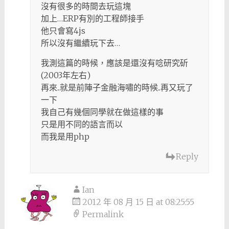
沒有很多的時間去玩這塊
加上…ERP有別的工程師接手
他只會寫4js
所以沒有繼續玩下去…
我測這篇的時候，應該是還沒有唸研究斫
(2003年左右)
再來..就是前陣子金融海嘯的時候..再又玩了
一下
我自己有幾個同學就在做這樣的事
只是用不同的語言而以
而我是用php
Reply
Ian
2012 年 08 月 15 日 at 08:25:55
Permalink