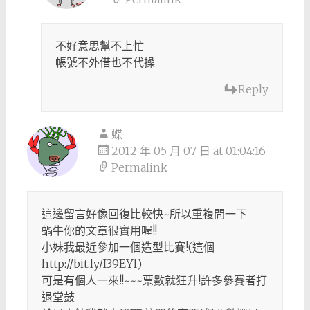
不好意思幫不上忙
帳號不外借也不代操
Reply
蝶
2012 年 05 月 07 日 at 01:04:16
Permalink
這邊留言好像回復比較快~所以重複問一下
蝸牛你的文章很實用喔!!
小妹我最近參加一個造型比賽!(這個
http://bit.ly/I39EYl)
可是有個人一來!!~~~票數就狂升!許多參賽者打
退堂鼓