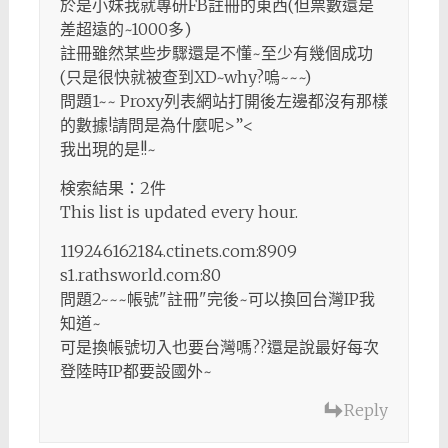
於是小妹我就專研FB註冊的東西(但票數還是
差超遠的~1000多)
註冊雖然某些步驟還是不懂~至少有幾個成功
(只是很快就被查到XD~why?嗚~~~)
問題1~~ Proxy列表網站打開後左邊都沒有那樣
的數據!請問是為什麼呢>”<
我出現的是!!~
検索結果：2件
This list is updated every hour.
119246162184.ctinets.com:8909
s1.rathsworld.com:80
問題2~~~帳號"註冊"完後~可以換回台灣IP我
知道~
可是換帳號切入也要台灣嗎??還是說最好每次
登陸時IP都要設國外~
Reply