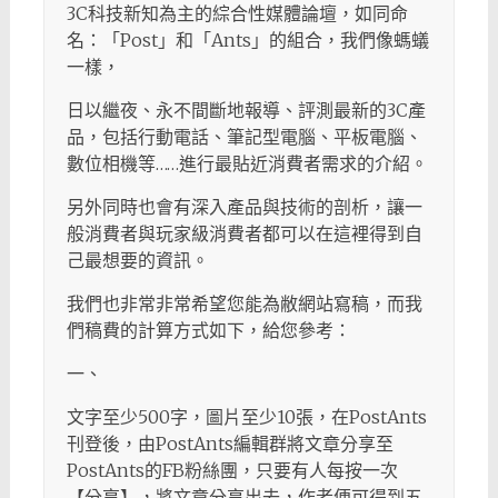
3C科技新知為主的綜合性媒體論壇，如同命
名：「Post」和「Ants」的組合，我們像螞蟻
一樣，
日以繼夜、永不間斷地報導、評測最新的3C產
品，包括行動電話、筆記型電腦、平板電腦、
數位相機等……進行最貼近消費者需求的介紹。
另外同時也會有深入產品與技術的剖析，讓一
般消費者與玩家級消費者都可以在這裡得到自
己最想要的資訊。
我們也非常非常希望您能為敝網站寫稿，而我
們稿費的計算方式如下，給您參考：
一、
文字至少500字，圖片至少10張，在PostAnts
刊登後，由PostAnts編輯群將文章分享至
PostAnts的FB粉絲團，只要有人每按一次
【分享】，將文章分享出去，作者便可得到五