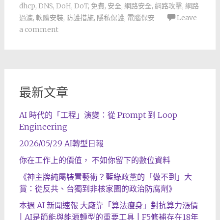
dhcp
,
DNS
,
DoH
,
DoT
,
免費
,
安全
,
網路安全
,
網路攻擊
,
網路
過濾
,
軟體安裝
,
防護措施
,
隱私保護
,
電腦保安
Leave
a comment
最新文章
AI 時代的「工程」演變：從 Prompt 到 Loop
Engineering
2026/05/29 AI轉型日報
你在工作上的價值， 不如你留下的數位資料
《神主牌純屬裝置藝術？藍綠政黨的「做不到」大
賞：從反共、台獨到非核家園的政治防腐劑》
本週 AI 新聞速報 大廠靠「算法瘦身」對抗算力漲價
| AI是節能與能源轉型的重要工具 | F5修補存在18年