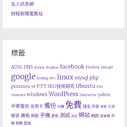
名人訊息網
財經新聞蒐集站
標籤
facebook
ADSL
DNS
Gmail
Firefox
docker
dropbox
google
linux
php
mysql
hosting
HTC
Ubuntu
SEO技術研究
proxmox ve
PTT
vm
WordPress
windows
yahoo
vmware
XenServer
免費
備份
中華電信
信用卡
域名
外掛
小米
光纖
安裝
網站
手機
測試
廣告
帳號
網路
微軟
更新
詐
虛擬機
笑話
雲端
騙
軟體