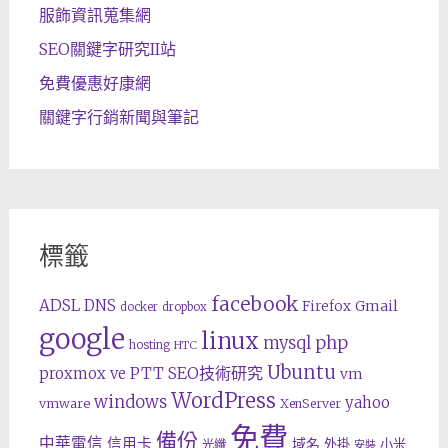
服飾資訊蒐集網
SEO關鍵字研究II站
免費優惠好康網
關鍵字行銷新聞與筆記
標籤
facebook
ADSL
DNS
Gmail
Firefox
docker
dropbox
google
linux
php
mysql
hosting
HTC
Ubuntu
SEO技術研究
proxmox ve
PTT
vm
WordPress
windows
yahoo
vmware
XenServer
免費
備份
中華電信
信用卡
域名
外掛
小米
光纖
安裝