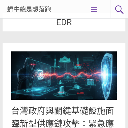
Skip
蝸牛總是想落跑
to
content
EDR
台灣政府與關鍵基礎設施面
臨新型供應鏈攻擊：緊急應