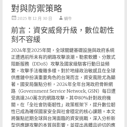
對與防禦策略
2025 年 12 月 30 日
蝸牛
前言：資安威脅升級，數位韌性
刻不容緩
2024年至2025年間，全球關鍵基礎設施與政府系統
正遭遇前所未有的網路攻擊浪潮。勒索軟體、分散式
阻斷服務（DDoS）攻擊及國家級駭客行動日益頻
繁，攻擊手法複雜多樣。對於地緣政治敏感且在全球
供應鏈中扮演重要角色的台灣而言，資安風險尤為顯
著。國安局盤點分析，2024年全年台灣政府骨幹網
路（Government Service Network, GSN）每日遭
受高達240萬次的網路攻擊，其中80%針對政府機
關。在「全社會防衛韌性」政策框架下，提升數位韌
性已成為確保國家安全與社會穩定的核心課題。本文
將盤點近期全球與台灣面臨的資安挑戰，深入分析新
型供應鏈攻擊的本質與影響，並提出具體且迫切的應