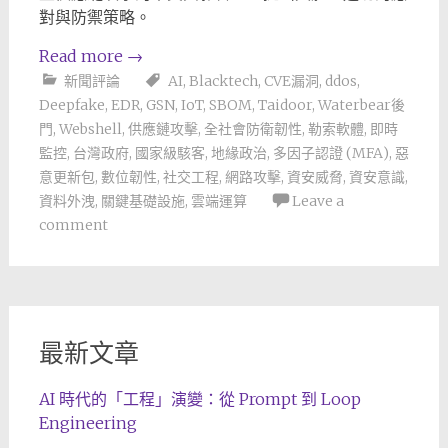
對與防禦策略。
Read more
→
新聞評論
AI
,
Blacktech
,
CVE漏洞
,
ddos
,
Deepfake
,
EDR
,
GSN
,
IoT
,
SBOM
,
Taidoor
,
Waterbear後
門
,
Webshell
,
供應鏈攻擊
,
全社會防衛韌性
,
勒索軟體
,
即時
監控
,
台灣政府
,
國家級駭客
,
地緣政治
,
多因子認證 (MFA)
,
惡
意更新包
,
數位韌性
,
社交工程
,
網路攻擊
,
資安威脅
,
資安意識
,
資料外洩
,
關鍵基礎設施
,
雲端運算
Leave a
comment
最新文章
AI 時代的「工程」演變：從 Prompt 到 Loop
Engineering