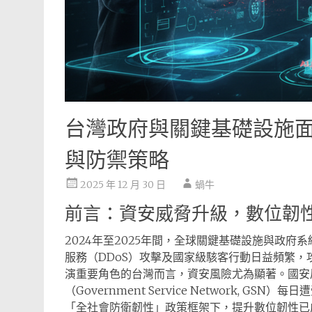
台灣政府與關鍵基礎設施
與防禦策略
2025 年 12 月 30 日
蝸牛
前言：資安威脅升級，數位韌
2024年至2025年間，全球關鍵基礎設施與政
服務（DDoS）攻擊及國家級駭客行動日益頻繁
演重要角色的台灣而言，資安風險尤為顯著。國安局
（Government Service Network, 
「全社會防衛韌性」政策框架下，提升數位韌性已