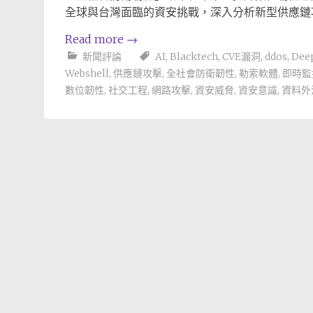
全球與台灣面臨的資安挑戰，深入分析新型供應鏈
Read more
→
新聞評論
AI
,
Blacktech
,
CVE漏洞
,
ddos
,
Dee
Webshell
,
供應鏈攻擊
,
全社會防衛韌性
,
勒索軟體
,
即時監
數位韌性
,
社交工程
,
網路攻擊
,
資安威脅
,
資安意識
,
資料外