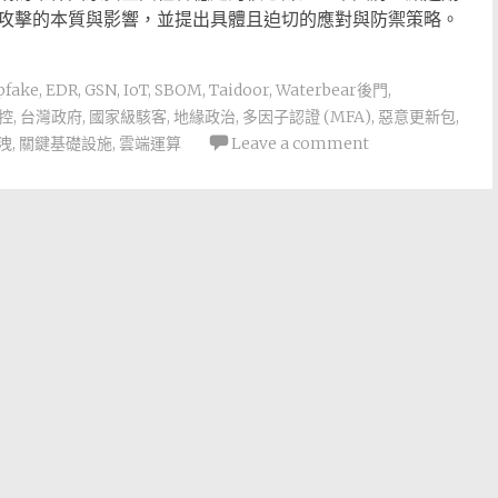
攻擊的本質與影響，並提出具體且迫切的應對與防禦策略。
pfake
,
EDR
,
GSN
,
IoT
,
SBOM
,
Taidoor
,
Waterbear後門
,
控
,
台灣政府
,
國家級駭客
,
地緣政治
,
多因子認證 (MFA)
,
惡意更新包
,
洩
,
關鍵基礎設施
,
雲端運算
Leave a comment