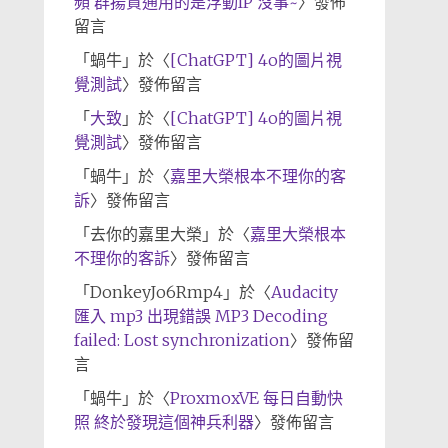
頻 群揚資通用的是浮動IP 沒事~
〉發佈
留言
「
蝸牛
」於〈
[ChatGPT] 4o的圖片視
覺測試
〉發佈留言
「
大致
」於〈
[ChatGPT] 4o的圖片視
覺測試
〉發佈留言
「
蝸牛
」於〈
嘉里大榮根本不理你的客
訴
〉發佈留言
「
去你的嘉里大榮
」於〈
嘉里大榮根本
不理你的客訴
〉發佈留言
「
DonkeyJo6Rmp4
」於〈
Audacity
匯入 mp3 出現錯誤 MP3 Decoding
failed: Lost synchronization
〉發佈留
言
「
蝸牛
」於〈
ProxmoxVE 每日自動快
照 終於發現這個神兵利器
〉發佈留言