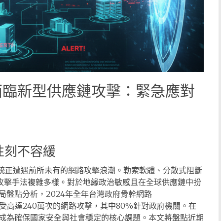
面臨新型供應鏈攻擊：緊急應對
性刻不容緩
府系統正遭遇前所未有的網路攻擊浪潮。勒索軟體、分散式阻斷
，攻擊手法複雜多樣。對於地緣政治敏感且在全球供應鏈中扮
盤點分析，2024年全年台灣政府骨幹網路
GSN）每日遭受高達240萬次的網路攻擊，其中80%針對政府機關。在
成為確保國家安全與社會穩定的核心課題。本文將盤點近期