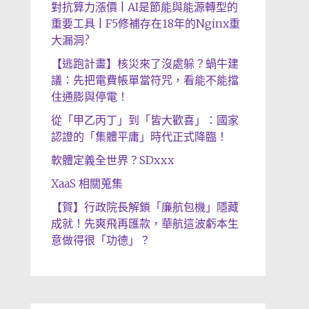
對抗算力漲價 | AI是節能與能源轉型的
重要工具 | F5修補存在18年的Nginx重
大漏洞?
【逃跑計畫】核災來了沒處躲？蝸牛建
議：先把電費帳單當符咒，看能不能擋
住通膨與停電！
從「甲乙丙丁」到「皆大歡喜」：國家
認證的「集體平庸」時代正式降臨！
軟體定義全世界？SDxxx
XaaS 相關蒐集
【賀】行政院長解鎖「廉航包機」隱藏
成就！先爽飛再匯款，華航這波虧本生
意做得很「功德」？