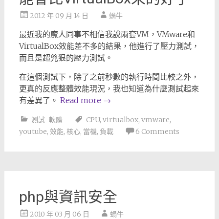
2012 年 09 月 14 日
蝸牛
最近我的魔人同事不相信我說兩套VM，VMware和
VirtualBox效能差不多的結果，他進行了壓力測試，
而且是超兇狠的壓力測試。
在這個測試下，除了之前秒數的執行時間比較之外，
更真的反應整體效能現況，我也知道為什麼測試起來
有差異了。
Read more
→
測試-軟體
CPU
,
virtualbox
,
vmware
,
youtube
,
效能
,
核心
,
當機
,
負載
6 Comments
php與資訊安全
2010 年 03 月 06 日
蝸牛