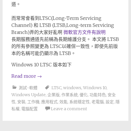
道。
而常常會看到LTSC(Long-Term Servicing
Channel) 和 LTSB (LTSB,Long-term Servicing
Branch)弄的大家好亂啊
微軟官方文件有說明
長期服務通道先前稱為長期維護分支。 本文將 LTSB
的所有參照變更為 LTSC以確保一致性，即使先前版
本的名稱可能仍顯示為 LTSB。
Windows 10 LTSC 版本如下
Read more
→
測試-軟體
LTSC
,
windows
,
Windows 10
,
Windows Update
,
企業版
,
作業系統
,
優化
,
功能特色
,
安全
性
,
安裝
,
工作機
,
應用程式
,
效能
,
系統穩定性
,
老電腦
,
設定
,
隱
私權
,
電腦配置
Leave a comment