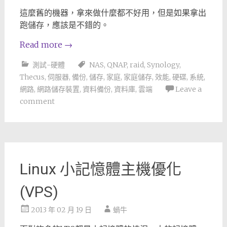
這麼舊的機器，拿來做什麼都不好用，但是如果拿出
跑儲存，應該是不錯的。
Read more
→
測試-硬體
NAS
,
QNAP
,
raid
,
Synology
,
Thecus
,
伺服器
,
備份
,
儲存
,
家庭
,
家庭儲存
,
效能
,
硬碟
,
系統
,
網路
,
網路儲存裝置
,
資料備份
,
資料庫
,
雲端
Leave a
comment
Linux 小記憶體主機優化
(VPS)
2013 年 02 月 19 日
蝸牛