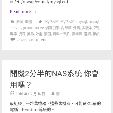
vi /etc/mysql/conf.d/mysql.cnf
Read more
→
測試-軟體
MyISAM
,
MyISAM
,
mysql
,
mysql-
server
,
proxmox ve
,
儲存引擎
,
內部鎖
,
外鍵
,
多版本控制
,
容器
,
搜尋
,
操作
,
效能
,
索引
,
資料一致性
,
資料庫
,
選項
,
預設
Leave a comment
開機2分半的NAS系統 你會
用嗎？
2016 年 07 月 14 日
蝸牛
最近經手一堆舊機器，這些舊機器，可能是8年前的
電腦，Pentium等級的。