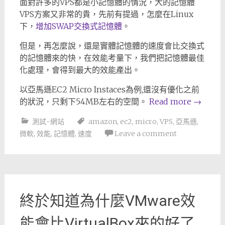
面對許多的VPS都是小記憶體的情況，大的記憶體
VPS方案又非常的貴，先前有提過，怎麼在Linux
下，
增加SWAP交換式記憶體
。
但是，再怎麼說，還是實體記憶體的速度會比交換式
的記憶體來的快，在效能考量下，我們把記憶體最佳
化處理，會得到最大的效能產出。
以亞馬遜EC2 Micro Instaces為例,還沒有優化之前
的狀況，只剩下54MB左右的空間。
Read more
→
測試-網站
amazon
,
ec2
,
micro
,
VPS
,
亞馬遜
,
微軟
,
效能
,
記憶體
,
速度
Leave a comment
終於知道為什麼VMware效
能會比VirtualBox來的好了