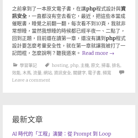
之前拿到了一本原文電子書，在講
php
程式設計與
資
訊安全
，一直都沒有空去看它，最近，把這些本當成
催眠書，睡覺之前翻一翻，每次看不到10頁，我就非
常想睡，當然我想睡的時候都已經半夜一、二點了，
回到正題，目前還在讀第一章，還沒有講到
php
程式
設計要怎麼考量安全性，就在第一章就讓我被打了一
記悶棍，怎麼說咧？聽我道來。
Read more
→
學習筆記
hosting
,
php
,
主機
,
原文
,
掃毒
,
排名
,
效能
,
木馬
,
流量
,
網站
,
資訊安全
,
關鍵字
,
電子書
,
頻寬
Leave a comment
最新文章
AI 時代的「工程」演變：從 Prompt 到 Loop