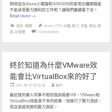
倒底這台Atom小電腦和50M10M的家用光纖網路能
不能承受壓力順利的工作呢？讓我們繼續看下去。
Read more
→
測試-硬體
atom
,
CPU
,
光纖
,
壓力
,
流量
,
網站
,
網
路
,
記憶體
2 Comments
終於知道為什麼VMware效
能會比VirtualBox來的好了
2012 年 09 月 14 日
蝸牛
最近我的魔人同事不相信我說兩套VM，VMware和
VirtualBox效能差不多的結果，他進行了壓力測試，
而且是超兇狠的壓力測試。