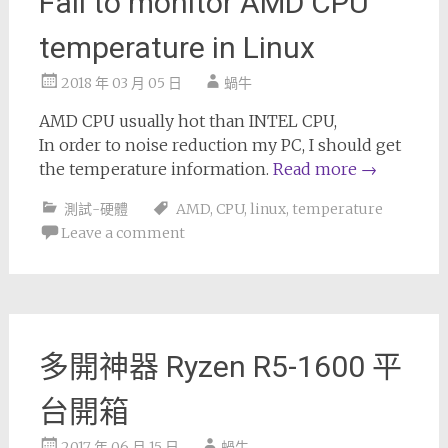
Fail to monitor AMD CPU
temperature in Linux
2018 年 03 月 05 日
蝸牛
AMD CPU usually hot than INTEL CPU,
In order to noise reduction my PC, I should get
the temperature information.
Read more
→
測試-硬體
AMD
,
CPU
,
linux
,
temperature
Leave a comment
多開神器 Ryzen R5-1600 平
台開箱
2017 年 06 月 15 日
蝸牛