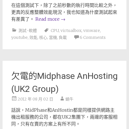
在這個測試下，除了之前秒數的執行時間比較之外，
更真的反應整體效能現況，我也知道為什麼測試起來
有差異了。
Read more
→
測試-軟體
CPU
,
virtualbox
,
vmware
,
youtube
,
效能
,
核心
,
當機
,
負載
6 Comments
欠電的Midphase AnHosting
(UK2 Group)
2012 年 08 月 02 日
蝸牛
話說，MidPhase和AnHostin都是同樣提供網路主
機出租服務的公司，都在UK2集團下，兩邊的客服相
同，只有在賣的方案上有所不同。