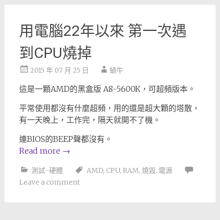
用電腦22年以來 第一次遇
到CPU燒掉
2015 年 07 月 25 日
蝸牛
這是一顆AMD的黑盒版 A8-5600K，可超頻版本。
平常使用都沒有什麼超頻，用的還是超大顆的塔散，
有一天晚上，工作完，隔天就開不了機。
連BIOS的BEEP聲都沒有。
Read more
→
測試-硬體
AMD
,
CPU
,
RAM
,
燒毀
,
電源
Leave a comment