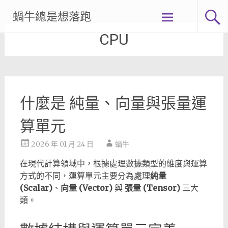
Skip
蝸牛總是想落跑
to
content
CPU
什麼是 純量、向量與張量運
算單元
2026 年 01 月 24 日
蝸牛
在現代計算領域中，根據處理數據類型的維度與運算
方式的不同，運算單元主要分為處理
純量
(Scalar)
、
向量 (Vector)
與
張量 (Tensor)
三大
類。