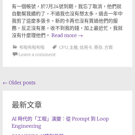
有一個帳號，於7月24號到期，我忘了取消，他們就
自動幫我續約了，不過我也沒有想太多，過去一年中
我剪了這麼多張卡，新的卡再也沒有買過他們的服
務，反正沒有差，收不到我的錢，加上最近忙，我就
沒有什麼理他們。
Read more
→
布啦布啦布啦
CPU
,
主機
,
信用卡
,
寄存
,
方案
Leave a comment
Posts
←
Older posts
navigation
最新文章
AI 時代的「工程」演變：從 Prompt 到 Loop
Engineering