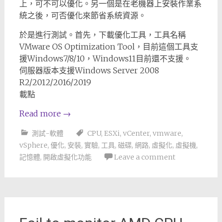
上，可不可以優化。另一個是在老機器上安裝作業系
統之後，可否優化來節省系統資源。
於是進行測試。首先，下載優化工具，工具名稱
VMware OS Optimization Tool，目前這個工具支
援Windows7/8/10，Windows11目前還不支援。
伺服器版本支援Windows Server 2008
R2/2012/2016/2019
載點
Read more
→
測試-軟體
CPU
,
ESXi
,
vCenter
,
vmware
,
vSphere
,
優化
,
安裝
,
實驗
,
工具
,
磁碟
,
網路
,
虛擬化
,
虛擬機
,
記憶體
,
開啟虛擬化功能
Leave a comment