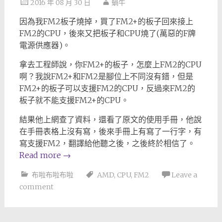
2016 年 08 月 30 日
蝸牛
因為我FM2板子燒掉，買了FM2+的板子回來接上
FM2的CPU，後來又把板子和CPU燒了(萬惡的F牌
電源供應器)。
拿去工程師說，你FM2+的板子，怎麼上FM2的CPU
啊？我說FM2+和FM2是腳位上不同沒有錯，但是
FM2+的板子可以支援FM2的CPU，反過來FM2的
板子就不能支援FM2+的CPU。
結果他上網查了資料，還看了原文的使用手冊，他說
在手冊表格上沒有寫，後來手冊上有寫了一行字，有
寫支援FM2，翻譯給他聽之後，之後終於相信了。
Read more
→
布啦布啦布啦
AMD
,
CPU
,
FM2
Leave a
comment