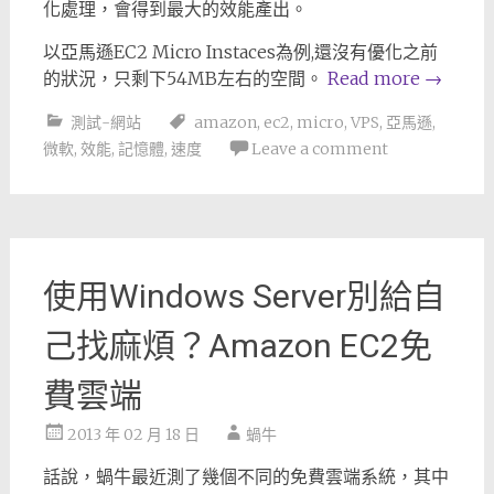
化處理，會得到最大的效能產出。
以亞馬遜EC2 Micro Instaces為例,還沒有優化之前
的狀況，只剩下54MB左右的空間。
Read more
→
測試-網站
amazon
,
ec2
,
micro
,
VPS
,
亞馬遜
,
微軟
,
效能
,
記憶體
,
速度
Leave a comment
使用Windows Server別給自
己找麻煩？Amazon EC2免
費雲端
2013 年 02 月 18 日
蝸牛
話說，蝸牛最近測了幾個不同的免費雲端系統，其中