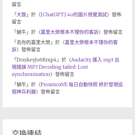
留言
「
大致
」於〈
[ChatGPT] 4o的圖片視覺測試
〉發佈
留言
「
蝸牛
」於〈
嘉里大榮根本不理你的客訴
〉發佈留言
「
去你的嘉里大榮
」於〈
嘉里大榮根本不理你的客
訴
〉發佈留言
「
DonkeyJo6Rmp4
」於〈
Audacity 匯入 mp3 出
現錯誤 MP3 Decoding failed: Lost
synchronization
〉發佈留言
「
蝸牛
」於〈
ProxmoxVE 每日自動快照 終於發現這
個神兵利器
〉發佈留言
交換連結