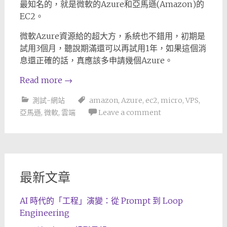
最知名的，就是微軟的Azure和亞馬遜(Amazon)的
EC2。
微軟Azure資源給的超大方，系統也不錯用，初期是
試用3個月，聽說期滿還可以再試用1年，如果這個消
息還正確的話，真應該多申請幾個Azure。
Read more
→
測試-網站
amazon
,
Azure
,
ec2
,
micro
,
VPS
,
亞馬遜
,
微軟
,
雲端
Leave a comment
最新文章
AI 時代的「工程」演變：從 Prompt 到 Loop
Engineering