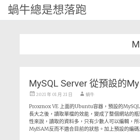
蝸牛總是想落跑
Skip
to
content
M
MySQL Server 從預設的My
2021 年 01 月 21 日
蝸牛
Proxmox VE 上面的Ubuntu容器，預設的MyS
長大之後，讀取單檔的效能，變成了整個網站的瓶頸
性來說，讀取的資料多，只有少數人可以編輯，所
MyISAM反而不適合目前的狀態。加上預設的編碼