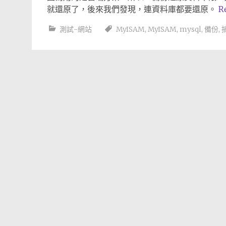
就還原了，後來我們發現，連資料庫都要還原。
R
測試-網站
MyISAM
,
MyISAM
,
mysql
,
備份
,