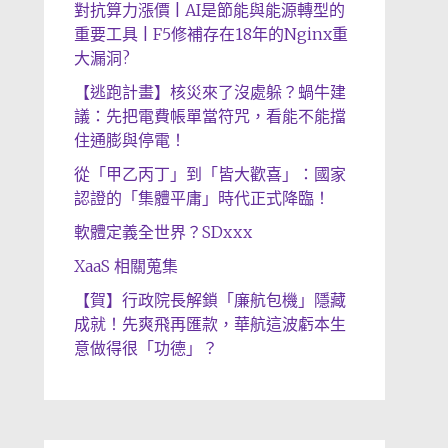
對抗算力漲價 | AI是節能與能源轉型的
重要工具 | F5修補存在18年的Nginx重
大漏洞?
【逃跑計畫】核災來了沒處躲？蝸牛建
議：先把電費帳單當符咒，看能不能擋
住通膨與停電！
從「甲乙丙丁」到「皆大歡喜」：國家
認證的「集體平庸」時代正式降臨！
軟體定義全世界？SDxxx
XaaS 相關蒐集
【賀】行政院長解鎖「廉航包機」隱藏
成就！先爽飛再匯款，華航這波虧本生
意做得很「功德」？