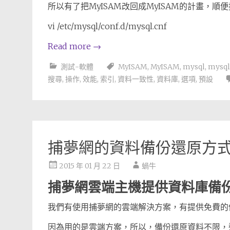
所以有了把MyISAM改回成MyISAM的計畫，順便把
vi /etc/mysql/conf.d/mysql.cnf
Read more
→
測試-軟體
MyISAM
,
MyISAM
,
mysql
,
mysql
搜尋
,
操作
,
效能
,
索引
,
資料一致性
,
資料庫
,
選項
,
預設
捕夢網的資料備份還原方
2015 年 01 月 22 日
蝸牛
捕夢網雲端主機提供資料庫備
我們有使用捕夢網的雲端解決方案，有提供免費的
因為用的是雲端方案，所以，備份還原資料不限，