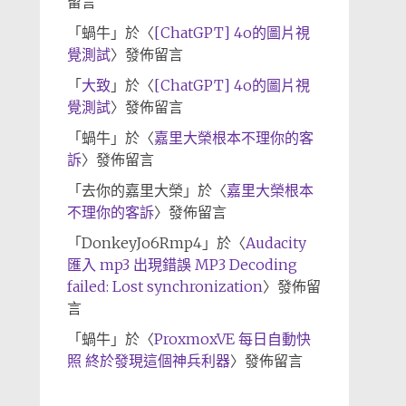
留言
「
蝸牛
」於〈
[ChatGPT] 4o的圖片視
覺測試
〉發佈留言
「
大致
」於〈
[ChatGPT] 4o的圖片視
覺測試
〉發佈留言
「
蝸牛
」於〈
嘉里大榮根本不理你的客
訴
〉發佈留言
「
去你的嘉里大榮
」於〈
嘉里大榮根本
不理你的客訴
〉發佈留言
「
DonkeyJo6Rmp4
」於〈
Audacity
匯入 mp3 出現錯誤 MP3 Decoding
failed: Lost synchronization
〉發佈留
言
「
蝸牛
」於〈
ProxmoxVE 每日自動快
照 終於發現這個神兵利器
〉發佈留言