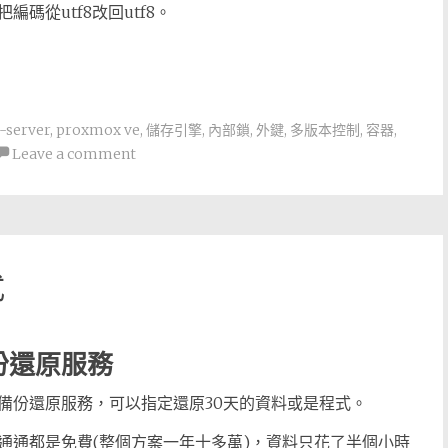
編碼從utf8改回utf8。
-server
,
proxmox ve
,
儲存引擎
,
內部鎖
,
外鍵
,
多版本控制
,
容器
,
Leave a comment
式
份還原服務
備份還原服務，可以指定還原30天的資料或是程式。
通通都是免費(整個方案一年十多萬)，資料只花了半個小時