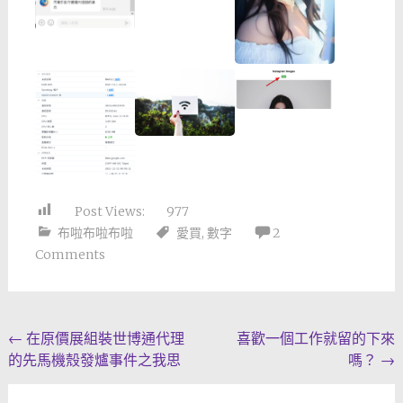
Post Views:
977
布啦布啦布啦
愛買
,
數字
2
Comments
Post
←
在原價展組裝世博通代理
喜歡一個工作就留的下來
的先馬機殼發爐事件之我思
嗎？
→
navigation