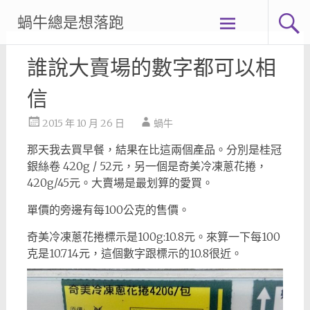
Skip
蝸牛總是想落跑
to
content
誰說大賣場的數字都可以相
信
2015 年 10 月 26 日
蝸牛
那天我去買早餐，結果在比這兩個產品。分別是桂冠
銀絲卷 420g / 52元，另一個是奇美冷凍蔥花捲，
420g/45元。大賣場是最划算的愛買。
單價的旁邊有每100公克的售價。
奇美冷凍蔥花捲標示是100g:10.8元。來算一下每100
克是10.714元，這個數字跟標示的10.8很近。