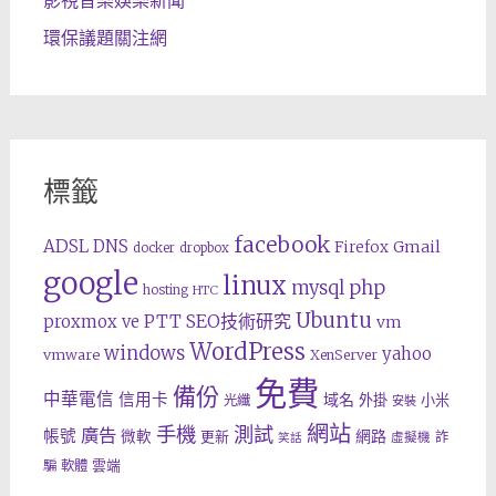
環保議題關注網
標籤
facebook
ADSL
DNS
Gmail
Firefox
docker
dropbox
google
linux
php
mysql
hosting
HTC
Ubuntu
SEO技術研究
proxmox ve
PTT
vm
WordPress
windows
yahoo
vmware
XenServer
免費
備份
中華電信
信用卡
域名
外掛
小米
光纖
安裝
網站
手機
測試
廣告
帳號
網路
微軟
更新
詐
虛擬機
笑話
雲端
騙
軟體