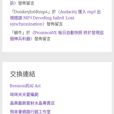
訴
〉發佈留言
「
DonkeyJo6Rmp4
」於〈
Audacity 匯入 mp3 出
現錯誤 MP3 Decoding failed: Lost
synchronization
〉發佈留言
「
蝸牛
」於〈
ProxmoxVE 每日自動快照 終於發現這
個神兵利器
〉發佈留言
交換連結
Benson的AI Art
咪咪米米愛編劇
晶典藝飾雷射水晶專賣店
飛來筆網路行銷工作室