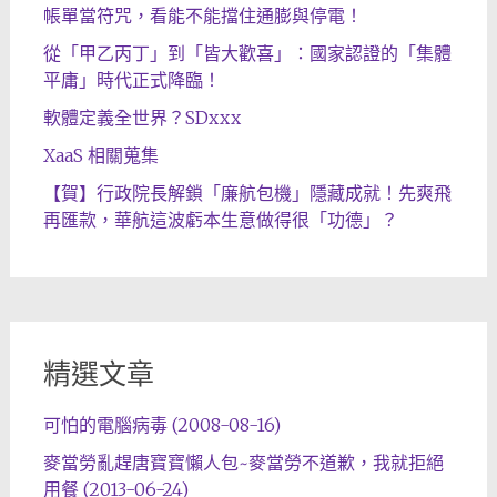
帳單當符咒，看能不能擋住通膨與停電！
從「甲乙丙丁」到「皆大歡喜」：國家認證的「集體
平庸」時代正式降臨！
軟體定義全世界？SDxxx
XaaS 相關蒐集
【賀】行政院長解鎖「廉航包機」隱藏成就！先爽飛
再匯款，華航這波虧本生意做得很「功德」？
精選文章
可怕的電腦病毒 (2008-08-16)
麥當勞亂趕唐寶寶懶人包~麥當勞不道歉，我就拒絕
用餐 (2013-06-24)