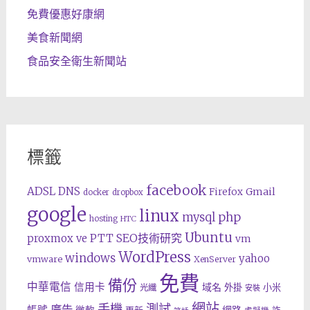
免費優惠好康網
美食新聞網
食品安全衛生新聞站
標籤
facebook
ADSL
DNS
Gmail
Firefox
docker
dropbox
google
linux
php
mysql
hosting
HTC
Ubuntu
SEO技術研究
proxmox ve
PTT
vm
WordPress
windows
yahoo
vmware
XenServer
免費
備份
中華電信
信用卡
域名
外掛
小米
光纖
安裝
網站
手機
測試
廣告