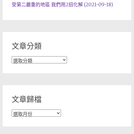
受第二嚴重的地區 我們用2招化解 (2021-09-18)
文章分類
文
章
分
類
文章歸檔
文
章
歸