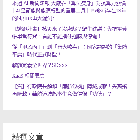
本週 AI 新聞速報 大廠靠「算法瘦身」對抗算力漲價
| AI是節能與能源轉型的重要工具 | F5修補存在18年
的Nginx重大漏洞?
【逃跑計畫】核災來了沒處躲？蝸牛建議：先把電費
帳單當符咒，看能不能擋住通膨與停電！
從「甲乙丙丁」到「皆大歡喜」：國家認證的「集體
平庸」時代正式降臨！
軟體定義全世界？SDxxx
XaaS 相關蒐集
【賀】行政院長解鎖「廉航包機」隱藏成就！先爽飛
再匯款，華航這波虧本生意做得很「功德」？
精選文章