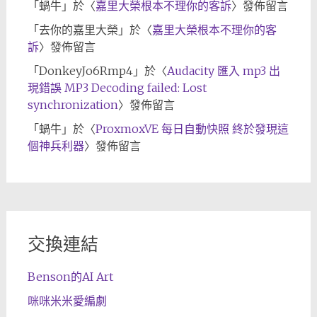
「
蝸牛
」於〈
嘉里大榮根本不理你的客訴
〉發佈留言
「
去你的嘉里大榮
」於〈
嘉里大榮根本不理你的客
訴
〉發佈留言
「
DonkeyJo6Rmp4
」於〈
Audacity 匯入 mp3 出
現錯誤 MP3 Decoding failed: Lost
synchronization
〉發佈留言
「
蝸牛
」於〈
ProxmoxVE 每日自動快照 終於發現這
個神兵利器
〉發佈留言
交換連結
Benson的AI Art
咪咪米米愛編劇