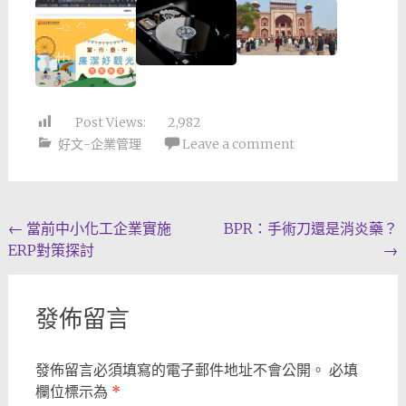
Post Views:
2,982
好文-企業管理
Leave a comment
Post
←
當前中小化工企業實施
BPR：手術刀還是消炎藥？
ERP對策探討
→
navigation
發佈留言
發佈留言必須填寫的電子郵件地址不會公開。
必填
欄位標示為
*