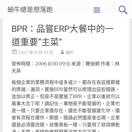
Skip
蝸牛總是想落跑
to
content
BPR：品嘗ERP大餐中的一
道重要“主菜”
2007 年 11 月 03 日
蝸牛
發佈時間：2006.10.30 09:31 來源：賽迪網 作者：林
天英
每個企業的業務流程中或多或少，都存在有這樣那樣
的弊端、漏洞。實施BPR當然可以梳理出這些錯誤，
並加以修正。但是不是實施了BPR，企業以後就可以
萬事大吉了呢？請記住，事物是不斷發展的，企業也
是一樣。只要企業還存在，還在不斷發展變化中，還
會有流程在運作。那麼，錯誤必然還是會出現，企業
還是必須要改錯。就像黑板一樣，只要用了就得擦乾
凈。不然，最終你會發現再沒地方可下筆。