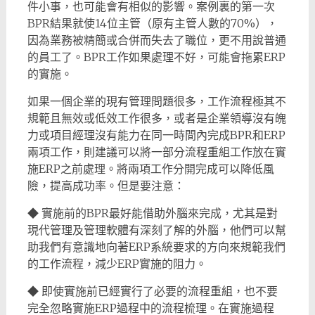
件小事，也可能會有相似的影響。案例裏的第一次
BPR結果就使14位主管（原有主管人數的70%），
因為業務被精簡或合併而失去了職位，更不用說普通
的員工了。BPR工作如果處理不好，可能會拖累ERP
的實施。
如果一個企業的現有管理問題很多，工作流程極其不
規範且無效或低效工作很多，或者是企業領導沒有魄
力或項目經理沒有能力在同一時間內完成BPR和ERP
兩項工作，則建議可以將一部分流程重組工作放在實
施ERP之前處理。將兩項工作分開完成可以降低風
險，提高成功率。但是要注意：
◆ 實施前的BPR最好能借助外腦來完成，尤其是對
現代管理及管理軟體有深刻了解的外腦，他們可以幫
助我們有意識地向著ERP系統要求的方向來規範我們
的工作流程，減少ERP實施的阻力。
◆ 即使實施前已經實行了必要的流程重組，也不要
完全忽略實施ERP過程中的流程梳理。在實施過程