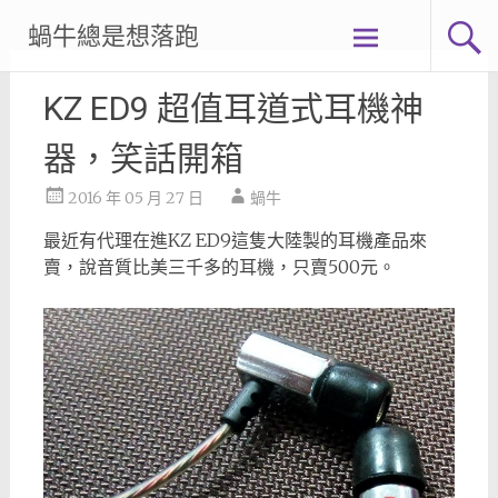
Skip
蝸牛總是想落跑
to
content
KZ ED9 超值耳道式耳機神
器，笑話開箱
2016 年 05 月 27 日
蝸牛
最近有代理在進KZ ED9這隻大陸製的耳機產品來
賣，說音質比美三千多的耳機，只賣500元。