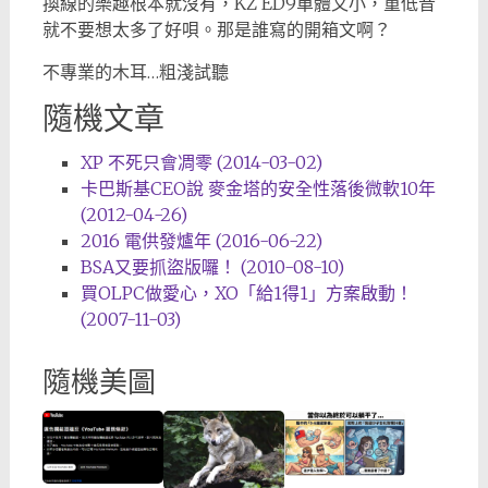
換線的樂趣根本就沒有，KZ ED9單體又小，重低音
就不要想太多了好唄。那是誰寫的開箱文啊？
不專業的木耳…粗淺試聽
隨機文章
XP 不死只會凋零 (2014-03-02)
卡巴斯基CEO說 麥金塔的安全性落後微軟10年
(2012-04-26)
2016 電供發爐年 (2016-06-22)
BSA又要抓盜版囉！ (2010-08-10)
買OLPC做愛心，XO「給1得1」方案啟動！
(2007-11-03)
隨機美圖