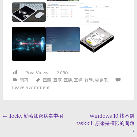
Post Views:
2,050
開箱
單體
,
耳塞
,
耳機
,
耳道
,
聲學
,
麥克風
Leave a comment
Post
←
.locky 勒索加密病毒中招
Windows 10 找不到
taskkill 原來是權限的問題
navigation
→