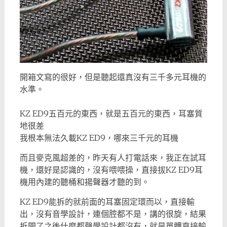
開箱文寫的很好，但是聽起還真沒有三千多元耳機的
水準。
KZ ED9五百元的東西，就是五百元的東西，耳塞質
地很差
我根本無法久載KZ ED9，哪來三千元的耳機
而且麥克風超差的，昨天有人打電話來，我正在試耳
機，還好是認識的，沒有喂喂操，直接拔KZ ED9耳
機用內建的聽桶和揚聲器才聽的到。
KZ ED9能拆的就前面的耳塞固定環而以，直接輸
出，沒有音學設計，連個腔都不是，講的很旋，結果
拆開了之後什麼都聲學設計都沒有，就是單體直接輸