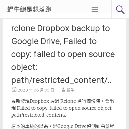
Skip
蝸牛總是想落跑
to
content
rclone Dropbox backup to
Google Drive, Failed to
copy: failed to open source
object:
path/restricted_content/..
2020 年 06 月 05 日
蝸牛
最新發現Dropbox 透過 Rclone 進行備份時，會出
現 Failed to copy: failed to open source object:
path/restricted_content/..
原本的單純的以為，是Google Drive偵測到惡意程