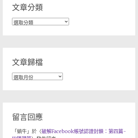
文章分類
文
章
分
類
文章歸檔
文
章
歸
檔
留言回應
「
蝸牛
」於〈
破解Facebook帳號認證封鎖：第四篇-