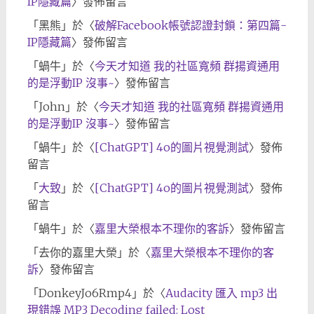
IP隱藏篇
〉發佈留言
「
黑熊
」於〈
破解Facebook帳號認證封鎖：第四篇-
IP隱藏篇
〉發佈留言
「
蝸牛
」於〈
今天才知道 我的社區寬頻 群揚資通用
的是浮動IP 沒事~
〉發佈留言
「
John
」於〈
今天才知道 我的社區寬頻 群揚資通用
的是浮動IP 沒事~
〉發佈留言
「
蝸牛
」於〈
[ChatGPT] 4o的圖片視覺測試
〉發佈
留言
「
大致
」於〈
[ChatGPT] 4o的圖片視覺測試
〉發佈
留言
「
蝸牛
」於〈
嘉里大榮根本不理你的客訴
〉發佈留言
「
去你的嘉里大榮
」於〈
嘉里大榮根本不理你的客
訴
〉發佈留言
「
DonkeyJo6Rmp4
」於〈
Audacity 匯入 mp3 出
現錯誤 MP3 Decoding failed: Lost