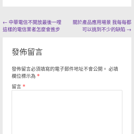
Post
←
中華電信不開放最後一哩
關於產品應用場景 我每每都
這樣的電信業者怎麼會進步
可以挑到不少的缺陷
→
navigation
發佈留言
發佈留言必須填寫的電子郵件地址不會公開。
必填
欄位標示為
*
留言
*