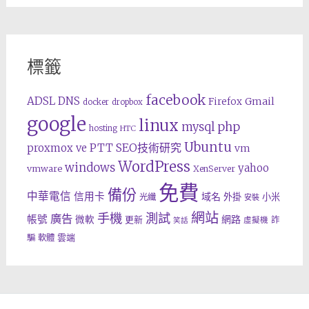
標籤
facebook
ADSL
DNS
Gmail
Firefox
docker
dropbox
google
linux
php
mysql
hosting
HTC
Ubuntu
SEO技術研究
proxmox ve
PTT
vm
WordPress
windows
yahoo
vmware
XenServer
免費
備份
中華電信
信用卡
域名
外掛
小米
光纖
安裝
網站
手機
測試
廣告
帳號
網路
微軟
更新
詐
虛擬機
笑話
雲端
騙
軟體