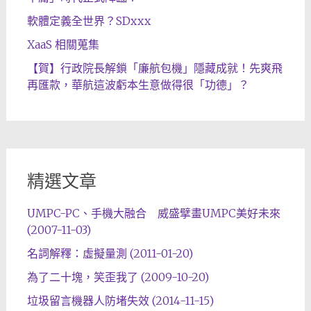
軟體定義全世界？SDxxx
XaaS 相關蒐集
【賀】行政院長解鎖「廉航包機」隱藏成就！先爽飛
再匯款，華航這波虧本生意做得很「功德」？
精選文章
UMPC-PC、手機大融合 威盛擘畫UMPC美好未來
(2007-11-03)
名詞解釋：虛擬量測 (2011-01-20)
為了二十塊，笑歪我了 (2009-10-20)
垃圾留言機器人防堵失效 (2014-11-15)