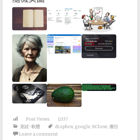
Post Views:
1,037
測試-軟體
dropbox
,
google
,
RClone
,
備份
Leave a comment