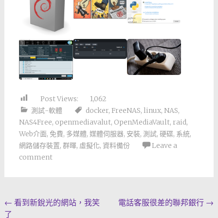
Post Views:
1,062
測試-軟體
docker
,
FreeNAS
,
linux
,
NAS
,
NAS4Free
,
openmediavalut
,
OpenMediaVault
,
raid
,
Web介面
,
免費
,
多媒體
,
媒體伺服器
,
安裝
,
測試
,
硬碟
,
系統
,
網路儲存裝置
,
群暉
,
虛擬化
,
資料備份
Leave a
comment
Post
←
看到新銳光的網站，我笑
電話客服很差的聯邦銀行
→
了