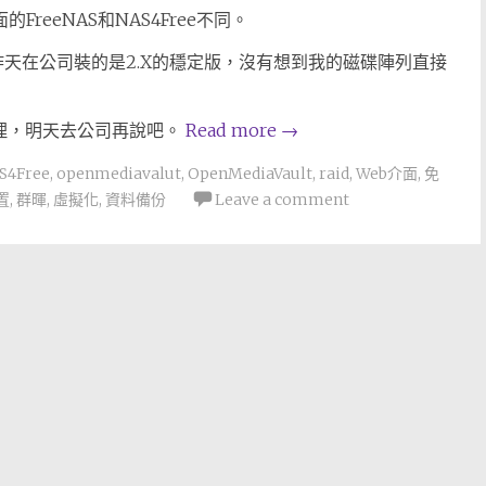
的FreeNAS和NAS4Free不同。
eta版，昨天在公司裝的是2.X的穩定版，沒有想到我的磁碟陣列直接
處理，明天去公司再說吧。
Read more
→
S4Free
,
openmediavalut
,
OpenMediaVault
,
raid
,
Web介面
,
免
置
,
群暉
,
虛擬化
,
資料備份
Leave a comment