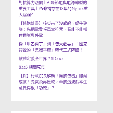
對抗算力漲價 | AI是節能與能源轉型的
重要工具 | F5修補存在18年的Nginx重
大漏洞?
【逃跑計畫】核災來了沒處躲？蝸牛建
議：先把電費帳單當符咒，看能不能擋
住通膨與停電！
從「甲乙丙丁」到「皆大歡喜」：國家
認證的「集體平庸」時代正式降臨！
軟體定義全世界？SDxxx
XaaS 相關蒐集
【賀】行政院長解鎖「廉航包機」隱藏
成就！先爽飛再匯款，華航這波虧本生
意做得很「功德」？