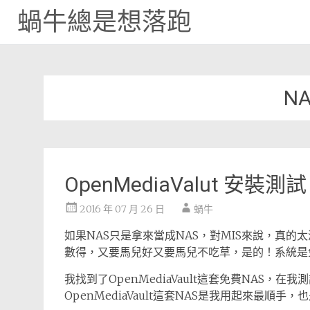
蝸牛總是想落跑
Skip
to
content
NA
OpenMediaValut 安裝
2016 年 07 月 26 日
蝸牛
如果NAS只是拿來當成NAS，對MIS來說，真
數得，又要馬兒好又要馬兒不吃草，是的！系統是
我找到了OpenMediaVault這套免費NAS，在我測
OpenMediaVault這套NAS是我用起來最順手