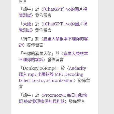
留言
「
蝸牛
」於〈
[ChatGPT] 4o的圖片視
覺測試
〉發佈留言
「
大致
」於〈
[ChatGPT] 4o的圖片視
覺測試
〉發佈留言
「
蝸牛
」於〈
嘉里大榮根本不理你的客
訴
〉發佈留言
「
去你的嘉里大榮
」於〈
嘉里大榮根本
不理你的客訴
〉發佈留言
「
DonkeyJo6Rmp4
」於〈
Audacity
匯入 mp3 出現錯誤 MP3 Decoding
failed: Lost synchronization
〉發佈留
言
「
蝸牛
」於〈
ProxmoxVE 每日自動快
照 終於發現這個神兵利器
〉發佈留言