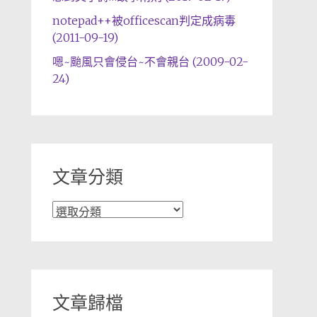
notepad++被officescan判定成病毒
(2011-09-19)
嗯~颱風只會侵台~不會親台 (2009-02-
24)
文章分類
文
章
分
類
文章歸檔