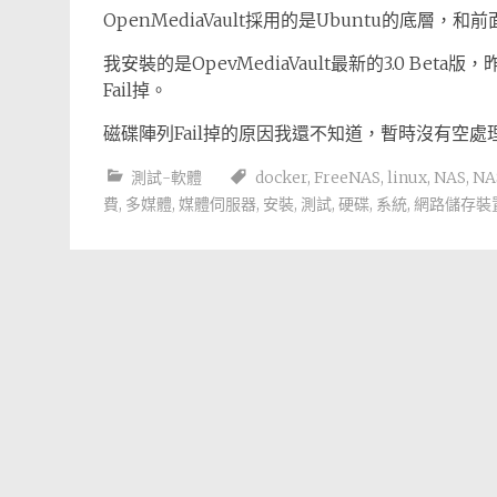
OpenMediaVault採用的是Ubuntu的底層，和前面
我安裝的是OpevMediaVault最新的3.0 B
Fail掉。
磁碟陣列Fail掉的原因我還不知道，暫時沒有空
測試-軟體
docker
,
FreeNAS
,
linux
,
NAS
,
NA
費
,
多媒體
,
媒體伺服器
,
安裝
,
測試
,
硬碟
,
系統
,
網路儲存裝