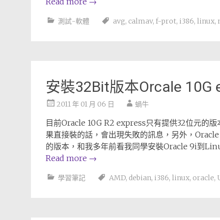
Read more
→
測試-軟體
avg
,
calmav
,
f-prot
,
i386
,
linux
,
安裝32Bit版本Orcale 10G e
2011 年 01 月 06 日
蝸牛
目前Oracle 10G R2 express只有提供32位元
果直接裝的話，會出現失敗的訊息，另外，Oracle 10G
的版本，和我多年前看我同學安裝Oracle 9i到L
Read more
→
學習筆記
AMD
,
debian
,
i386
,
linux
,
oracle
,