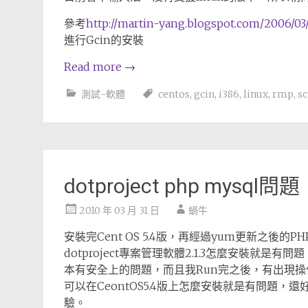
參考
http://martin-yang.blogspot.com/2006/03
進行Gcin的安裝
Read more
→
測試-軟體
centos
,
gcin
,
i386
,
linux
,
rmp
,
s
dotproject php mysql問題
2010 年 03 月 31 日
蝸牛
安裝完Cent OS 5.4版，再經過yum更新之後的P
dotproject專案管理軟體2.1.3怎麼安裝就是有問題，
本有安全上的問題，而且我Run完之後，有出現操
可以在CeontOS5.4版上怎麼安裝就是有問題，
驗。