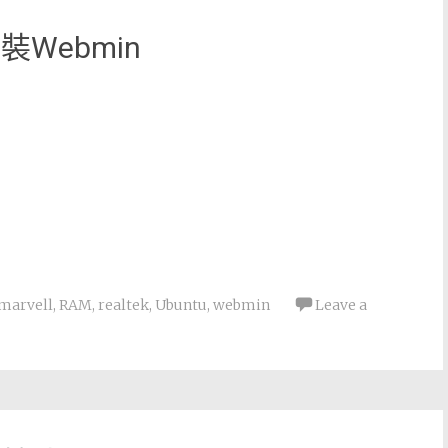
安裝Webmin
marvell
,
RAM
,
realtek
,
Ubuntu
,
webmin
Leave a