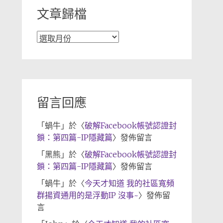
文章歸檔
文
章
歸
檔
留言回應
「
蝸牛
」於〈
破解Facebook帳號認證封
鎖：第四篇-IP隱藏篇
〉發佈留言
「
黑熊
」於〈
破解Facebook帳號認證封
鎖：第四篇-IP隱藏篇
〉發佈留言
「
蝸牛
」於〈
今天才知道 我的社區寬頻
群揚資通用的是浮動IP 沒事~
〉發佈留
言