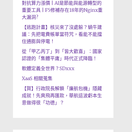
對抗算力漲價 | AI是節能與能源轉型的
重要工具 | F5修補存在18年的Nginx重
大漏洞?
【逃跑計畫】核災來了沒處躲？蝸牛建
議：先把電費帳單當符咒，看能不能擋
住通膨與停電！
從「甲乙丙丁」到「皆大歡喜」：國家
認證的「集體平庸」時代正式降臨！
軟體定義全世界？SDxxx
XaaS 相關蒐集
【賀】行政院長解鎖「廉航包機」隱藏
成就！先爽飛再匯款，華航這波虧本生
意做得很「功德」？