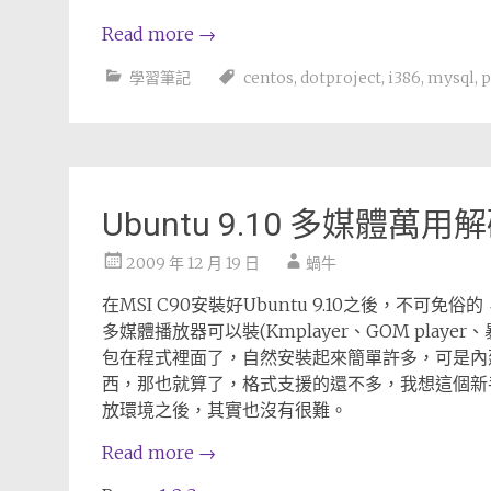
Read more
→
學習筆記
centos
,
dotproject
,
i386
,
mysql
,
p
Ubuntu 9.10 多媒體萬
2009 年 12 月 19 日
蝸牛
在MSI C90安裝好Ubuntu 9.10之後，不可
多媒體播放器可以裝(Kmplayer、GOM play
包在程式裡面了，自然安裝起來簡單許多，可是內
西，那也就算了，格式支援的還不多，我想這個新手
放環境之後，其實也沒有很難。
Read more
→