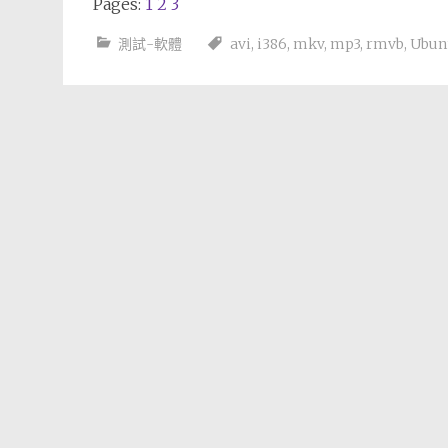
Pages:
1
2
3
測試-軟體
avi
,
i386
,
mkv
,
mp3
,
rmvb
,
Ubun