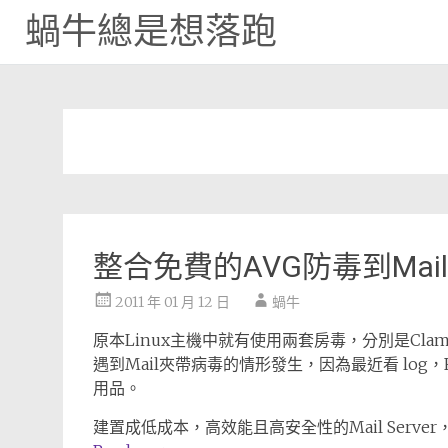
蝸牛總是想落跑
Skip
to
content
整合免費的AVG防毒到MailS
2011 年 01 月 12 日
蝸牛
原本Linux主機中就有使用兩套房毒，分別是Clam
遇到Mail夾帶病毒的情形發生，因為最近看 log
用品。
建置成低成本，高效能且高安全性的Mail Serv