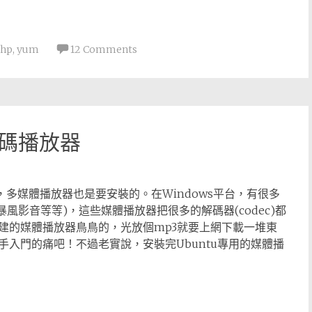
hp
,
yum
12 Comments
用解碼播放器
免俗的，多媒體播放器也是要安裝的。在Windows平台，有很多
er、暴風影音等等)，這些媒體播放器把很多的解碼器(codec)都
建的媒體播放器鳥鳥的，光放個mp3就要上網下載一堆東
入門的痛吧！不過老實說，安裝完Ubuntu專用的媒體播