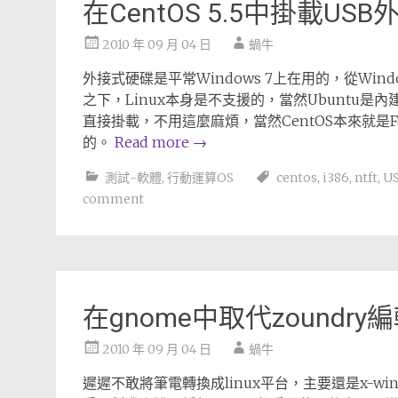
在CentOS 5.5中掛載US
2010 年 09 月 04 日
蝸牛
外接式硬碟是平常Windows 7上在用的，從Win
之下，Linux本身是不支援的，當然Ubuntu
直接掛載，不用這麼麻煩，當然CentOS本來就是
的。
Read more
→
測試-軟體
,
行動運算OS
centos
,
i386
,
ntft
,
U
comment
在gnome中取代zoundry
2010 年 09 月 04 日
蝸牛
遲遲不敢將筆電轉換成linux平台，主要還是x-