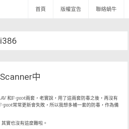
首頁
版權宣告
聯絡蝸牛
i386
canner中
AV 和F-prot兩套，老實說，用了這兩套防毒之後，再沒有
，F-prot常常更新會失敗，所以我想多補一套的防毒，作為備
er，其實也沒有這麼難啦。