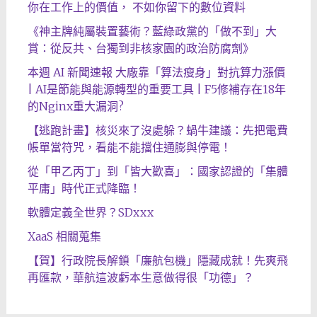
你在工作上的價值， 不如你留下的數位資料
《神主牌純屬裝置藝術？藍綠政黨的「做不到」大
賞：從反共、台獨到非核家園的政治防腐劑》
本週 AI 新聞速報 大廠靠「算法瘦身」對抗算力漲價
| AI是節能與能源轉型的重要工具 | F5修補存在18年
的Nginx重大漏洞?
【逃跑計畫】核災來了沒處躲？蝸牛建議：先把電費
帳單當符咒，看能不能擋住通膨與停電！
從「甲乙丙丁」到「皆大歡喜」：國家認證的「集體
平庸」時代正式降臨！
軟體定義全世界？SDxxx
XaaS 相關蒐集
【賀】行政院長解鎖「廉航包機」隱藏成就！先爽飛
再匯款，華航這波虧本生意做得很「功德」？