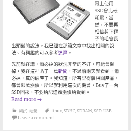
電上使用
SSD會比較
耗電，當
然，不要再
相信剪下獅
子的毛會長
出頭髮的說法。我已經在那篇文章中找出相關的說
法。有興趣的可以參考
這篇
。
先前就在講，爾必達的狀況非常的不好，可能會倒
掉，我在這裡貼了一篇
新聞
，不過前兩天就看到，爾
必達，真的破產了。我知道，所有記得體相關產品，
都會跟著漲價，所以就利用這次的機會，Buy了一台
SSD回來，不要給記憶體漲價給貴到。
Read more
→
測試-硬體
linux
,
SDHC
,
SDRAM
,
SSD
,
USB
Leave a comment