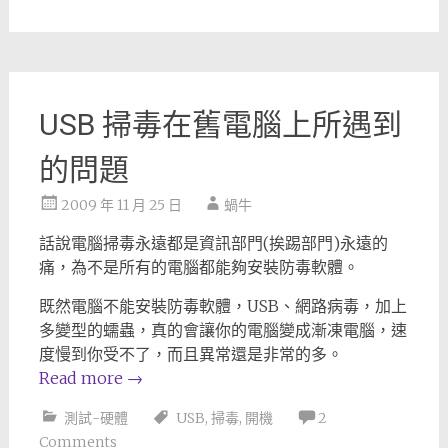
USB 掃毒在舊電腦上所遇到
的問題
2009 年 11 月 25 日
蝸牛
話說電腦掃毒永遠都是資訊部門(挨踢部門)永遠的
痛，為不是所有的電腦都能夠安裝防毒軟體。
既然電腦不能安裝防毒軟體，USB、網路病毒，加上
多變型的蠕蟲，真的會讓你的電腦變成漸凍電腦，速
度慢到你受不了，而且異常還是非常的多。
Read more
→
測試-硬體
USB
,
掃毒
,
開機
2
Comments