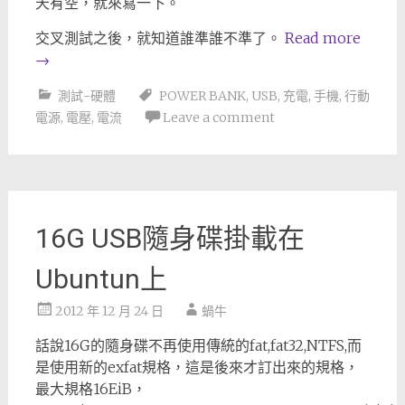
天有空，就來寫一下。
交叉測試之後，就知道誰準誰不準了。
Read more
→
測試-硬體
POWER BANK
,
USB
,
充電
,
手機
,
行動
電源
,
電壓
,
電流
Leave a comment
16G USB隨身碟掛載在
Ubuntun上
2012 年 12 月 24 日
蝸牛
話說16G的隨身碟不再使用傳統的fat,fat32,NTFS,而
是使用新的exfat規格，這是後來才訂出來的規格，
最大規格16EiB，