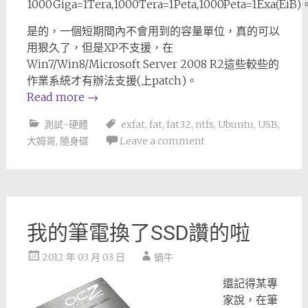
1000Giga=1Tera,1000Tera=1Peta,1000Peta=1Exa(EiB)
是的，一個短期間內不會用到的容量單位，真的可以
用狠久了，但是XP不支援，在
Win7/Win8/Microsoft Server 2008 R2這些較些的
作業系統才有辦法支援(上patch)。
Read more
→
測試-硬體
exfat
,
fat
,
fat32
,
ntfs
,
Ubuntu
,
USB
,
大姆哥
,
隨身碟
Leave a comment
我的筆電換了SSD讚的啦
2012 年 03 月 03 日
蝸牛
還記得某專
家說，在筆