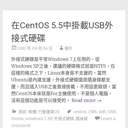
在CentOS 5.5中掛載USB外
接式硬碟
2010 年 09 月 04 日
蝸牛
外接式硬碟是平常Windows 7上在用的，從
Windows XP之後，建議的硬碟格式就是NTFS，在
這樣的格式之下，Linux本身是不支援的，當然
Ubuntu是內建支援，外接式硬碟還是隨身碟都支
援，而且插入USB之後直接掛載，不用這麼麻煩，當
然CentOS本來就是For主機使用，不是個人電腦，
沒有這個功能是可以接受的。
Read more
→
測試-軟體
,
行動運算OS
centos
,
i386
,
ntft
,
USB
,
Uuntu
,
windows 7
,
XP
,
外接式硬碟
,
隨身碟
Leave a
comment