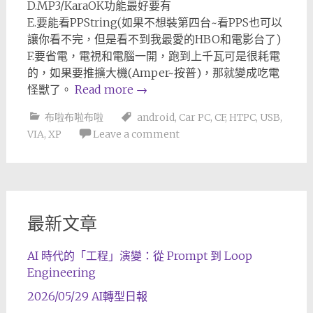
D.MP3/KaraOK功能最好要有
E.要能看PPString(如果不想裝第四台~看PPS也可以
讓你看不完，但是看不到我最愛的HBO和電影台了)
F.要省電，電視和電腦一開，跑到上千瓦可是很耗電
的，如果要推擴大機(Amper~按普)，那就變成吃電
怪獸了。
Read more
→
布啦布啦布啦
android
,
Car PC
,
CF
,
HTPC
,
USB
,
VIA
,
XP
Leave a comment
最新文章
AI 時代的「工程」演變：從 Prompt 到 Loop
Engineering
2026/05/29 AI轉型日報