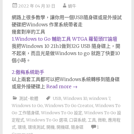
2022 年 04 月 10 日
蝸牛
網路上很多教學，讓你用一個USB隨身碟或是外接試
硬碟把Windows 作業系統帶者走
幾套對岸的工具
1.Windows to Go 輔助工具 WTGA 蘿蔔頭IT論壇
我把Windows 10 21h1做到32G USB 隨身碟上，開
不起來，而且光是做Windows to go 就跑了快要10
個小時。
2.傲梅系統助手
以上兩套工具都可以把Windows系統轉移到隨身碟
或是外接硬碟上
Read more
→
測試-軟體
USB
,
Windows 10
,
windows 7
,
Windows to Go
,
Windows To Go Creator
,
Windows To
Go 工作隨身碟
,
Windows To Go 設定
,
Windows To Go 設
定程式
,
Windows To Go 選項
,
口袋系統
,
工具
,
微軟
,
應用程
式
,
環境
,
環境測試
,
開機
,
開機碟
,
隨身碟
1