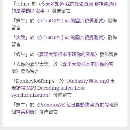
「
John
」於〈
今天才知道 我的社區寬頻 群揚資通用
的是浮動IP 沒事~
〉發佈留言
「
蝸牛
」於〈
[ChatGPT] 4o的圖片視覺測試
〉發佈
留言
「
大致
」於〈
[ChatGPT] 4o的圖片視覺測試
〉發佈
留言
「
蝸牛
」於〈
嘉里大榮根本不理你的客訴
〉發佈留言
「
去你的嘉里大榮
」於〈
嘉里大榮根本不理你的客
訴
〉發佈留言
「
DonkeyJo6Rmp4
」於〈
Audacity 匯入 mp3 出
現錯誤 MP3 Decoding failed: Lost
synchronization
〉發佈留言
「
蝸牛
」於〈
ProxmoxVE 每日自動快照 終於發現這
個神兵利器
〉發佈留言