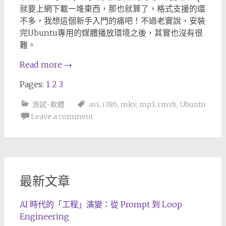
就要上網下載一堆東西，那也就算了，格式支援的還
不多，我想這個新手入門的痛吧！不過老實說，安裝
完Ubuntu專用的媒體播放環境之後，其實也沒有很
難。
Read more
→
Pages:
1
2
3
測試-軟體
avi
,
i386
,
mkv
,
mp3
,
rmvb
,
Ubuntu
Leave a comment
最新文章
AI 時代的「工程」演變：從 Prompt 到 Loop
Engineering