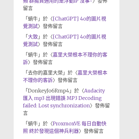
頻 群揚資通用的是浮動IP 沒事~
〉發佈
留言
「
蝸牛
」於〈
[ChatGPT] 4o的圖片視
覺測試
〉發佈留言
「
大致
」於〈
[ChatGPT] 4o的圖片視
覺測試
〉發佈留言
「
蝸牛
」於〈
嘉里大榮根本不理你的客
訴
〉發佈留言
「
去你的嘉里大榮
」於〈
嘉里大榮根本
不理你的客訴
〉發佈留言
「
DonkeyJo6Rmp4
」於〈
Audacity
匯入 mp3 出現錯誤 MP3 Decoding
failed: Lost synchronization
〉發佈留
言
「
蝸牛
」於〈
ProxmoxVE 每日自動快
照 終於發現這個神兵利器
〉發佈留言