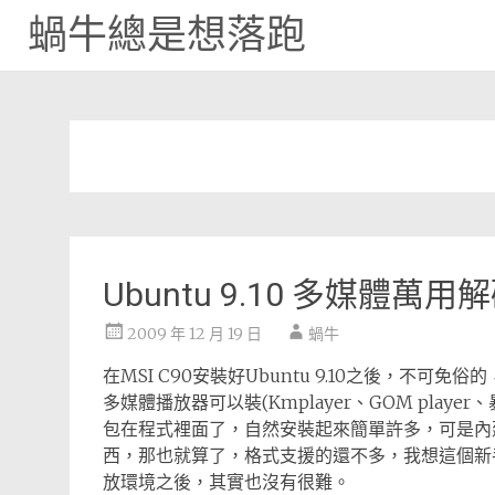
蝸牛總是想落跑
Skip
to
content
Ubuntu 9.10 多媒體萬
2009 年 12 月 19 日
蝸牛
在MSI C90安裝好Ubuntu 9.10之後，不可
多媒體播放器可以裝(Kmplayer、GOM play
包在程式裡面了，自然安裝起來簡單許多，可是內
西，那也就算了，格式支援的還不多，我想這個新手
放環境之後，其實也沒有很難。