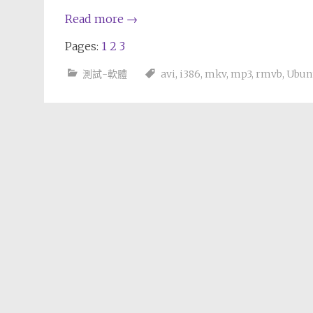
Read more
→
Pages:
1
2
3
測試-軟體
avi
,
i386
,
mkv
,
mp3
,
rmvb
,
Ubun