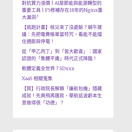
對抗算力漲價 | AI是節能與能源轉型的
重要工具 | F5修補存在18年的Nginx重
大漏洞?
【逃跑計畫】核災來了沒處躲？蝸牛建
議：先把電費帳單當符咒，看能不能擋
住通膨與停電！
從「甲乙丙丁」到「皆大歡喜」：國家
認證的「集體平庸」時代正式降臨！
軟體定義全世界？SDxxx
XaaS 相關蒐集
【賀】行政院長解鎖「廉航包機」隱藏
成就！先爽飛再匯款，華航這波虧本生
意做得很「功德」？