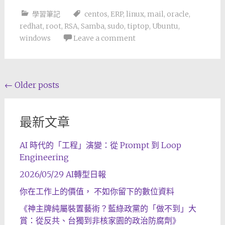
學習筆記
centos
,
ERP
,
linux
,
mail
,
oracle
,
redhat
,
root
,
RSA
,
Samba
,
sudo
,
tiptop
,
Ubuntu
,
windows
Leave a comment
Posts
←
Older posts
navigation
最新文章
AI 時代的「工程」演變：從 Prompt 到 Loop
Engineering
2026/05/29 AI轉型日報
你在工作上的價值， 不如你留下的數位資料
《神主牌純屬裝置藝術？藍綠政黨的「做不到」大
賞：從反共、台獨到非核家園的政治防腐劑》