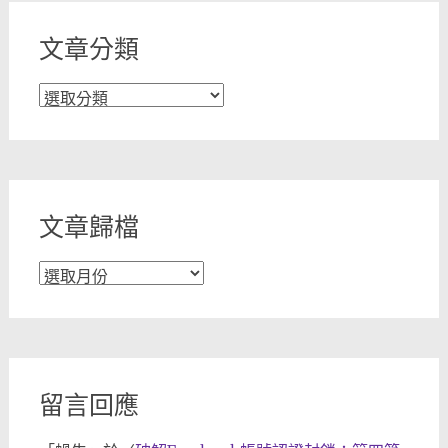
文章分類
文
章
分
類
文章歸檔
文
章
歸
檔
留言回應