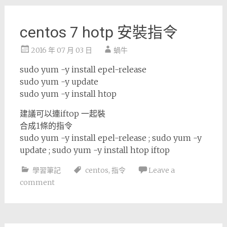
centos 7 hotp 安裝指令
2016 年 07 月 03 日
蝸牛
sudo yum -y install epel-release
sudo yum -y update
sudo yum -y install htop
建議可以連iftop 一起裝
合成1條的指令
sudo yum -y install epel-release ; sudo yum -y
update ; sudo yum -y install htop iftop
學習筆記
centos
,
指令
Leave a
comment