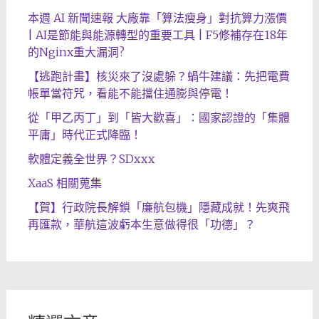
本週 AI 新聞速報 大廠靠「算法瘦身」對抗算力漲價
| AI是節能與能源轉型的重要工具 | F5修補存在18年
的Nginx重大漏洞?
【逃跑計畫】核災來了沒處躲？蝸牛建議：先把電費
帳單當符咒，看能不能擋住通膨與停電！
從「甲乙丙丁」到「皆大歡喜」：國家認證的「集體
平庸」時代正式降臨！
軟體定義全世界？SDxxx
XaaS 相關蒐集
【賀】行政院長解鎖「廉航包機」隱藏成就！先爽飛
再匯款，華航這波虧本生意做得很「功德」？