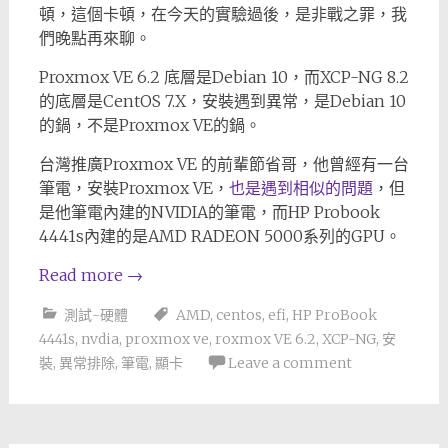
頓，這個卡頓，在今天的實驗過後，是非戰之罪，我
們晚點再來聊。
Proxmox VE 6.2 底層是Debian 10，而XCP-NG 8.2
的底層是CentOS 7.X，安裝遇到異常，是Debian 10
的鍋，不是Proxmox VE的鍋。
台灣推廣Proxmox VE 的前輩節省哥，他曾經有一台
筆電，安裝Proxmox VE，
也是遇到相似的問題
，但
是他筆電內建的NVIDIA的筆電，而HP Probook
4441s內建的是AMD RADEON 5000系列的GPU。
Read more
→
測試-硬體
AMD
,
centos
,
efi
,
HP ProBook
4441s
,
nvdia
,
proxmox ve
,
roxmox VE 6.2
,
XCP-NG
,
安
裝
,
異常排除
,
筆電
,
顯卡
Leave a comment