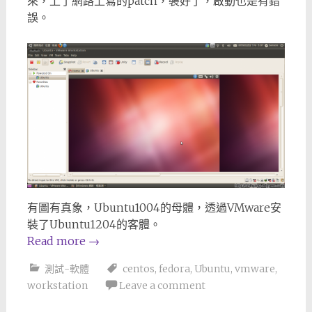
來，上了網路上寫的patch，裝好了，啟動也是有錯
誤。
有圖有真象，Ubuntu1004的母體，透過VMware安
裝了Ubuntu1204的客體。
Read more
→
測試-軟體
centos
,
fedora
,
Ubuntu
,
vmware
,
workstation
Leave a comment