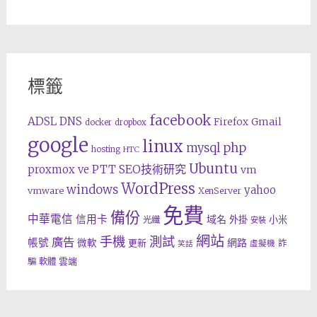
標籤
facebook
ADSL
DNS
Gmail
Firefox
docker
dropbox
google
linux
php
mysql
hosting
HTC
Ubuntu
SEO技術研究
proxmox ve
PTT
vm
WordPress
windows
yahoo
vmware
XenServer
免費
備份
中華電信
信用卡
域名
外掛
小米
光纖
安裝
網站
手機
測試
廣告
帳號
網路
微軟
更新
詐
虛擬機
笑話
雲端
騙
軟體