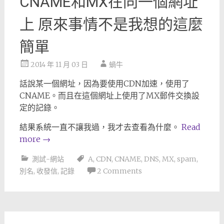
CNAME和MX在同一個網址
上 原來事情不是我想的這麼
簡單
2014 年 11 月 03 日
蝸牛
話說某一個網址，因為要使用CDN加速，使用了
CNAME。而且在這個網址上使用了MX郵件交換設
定的記錄。
結果系統一直不讓我過，我才去查看為什麼。
Read
more
→
測試-網站
A
,
CDN
,
CNAME
,
DNS
,
MX
,
spam
,
別名
,
收發信
,
記錄
2 Comments