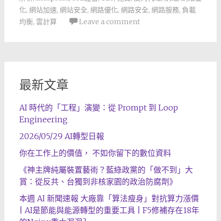
化
,
網站加速
,
網站安全
,
網路優化
,
網路安全
,
網路服務
,
負載
均衡
,
雲計算
Leave a comment
最新文章
AI 時代的「工程」演變：從 Prompt 到 Loop
Engineering
2026/05/29 AI轉型日報
你在工作上的價值， 不如你留下的數位資料
《神主牌純屬裝置藝術？藍綠政黨的「做不到」大
賞：從反共、台獨到非核家園的政治防腐劑》
本週 AI 新聞速報 大廠靠「算法瘦身」對抗算力漲價
| AI是節能與能源轉型的重要工具 | F5修補存在18年