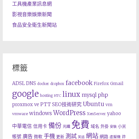
工具機產業訊息網
影視音樂娛樂新聞
食品安全衛生新聞站
標籤
facebook
ADSL
DNS
Gmail
Firefox
docker
dropbox
google
linux
php
mysql
hosting
HTC
Ubuntu
SEO技術研究
proxmox ve
PTT
vm
WordPress
windows
yahoo
vmware
XenServer
免費
備份
中華電信
信用卡
域名
外掛
小米
光纖
安裝
網站
手機
測試
廣告
帳號
網路
微軟
更新
詐
虛擬機
笑話