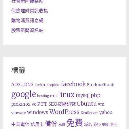
社會新聞觀察站
保險理財資訊收集
購物消費訊息網
股票新聞資訊站
標籤
facebook
ADSL
DNS
Gmail
Firefox
docker
dropbox
google
linux
php
mysql
hosting
HTC
Ubuntu
SEO技術研究
proxmox ve
PTT
vm
WordPress
windows
yahoo
vmware
XenServer
免費
備份
中華電信
信用卡
域名
外掛
小米
光纖
安裝