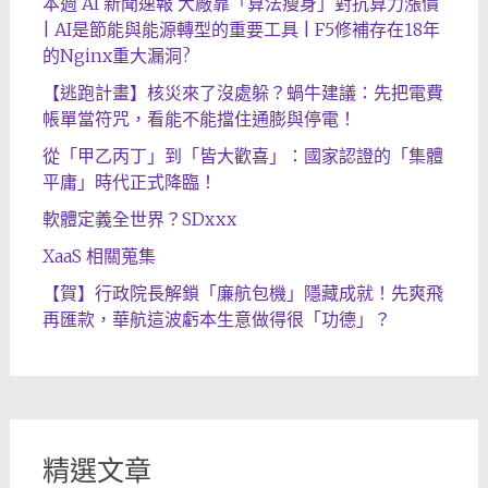
本週 AI 新聞速報 大廠靠「算法瘦身」對抗算力漲價
| AI是節能與能源轉型的重要工具 | F5修補存在18年
的Nginx重大漏洞?
【逃跑計畫】核災來了沒處躲？蝸牛建議：先把電費
帳單當符咒，看能不能擋住通膨與停電！
從「甲乙丙丁」到「皆大歡喜」：國家認證的「集體
平庸」時代正式降臨！
軟體定義全世界？SDxxx
XaaS 相關蒐集
【賀】行政院長解鎖「廉航包機」隱藏成就！先爽飛
再匯款，華航這波虧本生意做得很「功德」？
精選文章