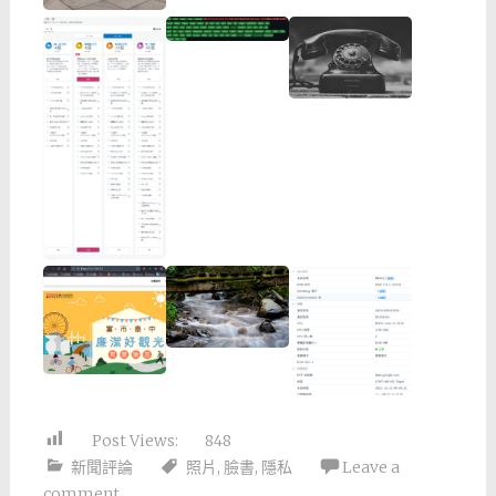
Post Views:
848
新聞評論
照片
,
臉書
,
隱私
Leave a
comment