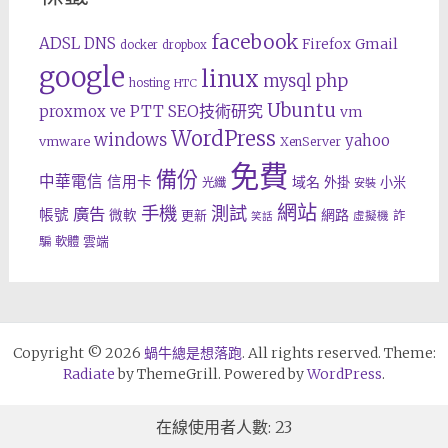
facebook
ADSL
DNS
Gmail
Firefox
docker
dropbox
google
linux
php
mysql
hosting
HTC
Ubuntu
SEO技術研究
proxmox ve
PTT
vm
WordPress
windows
yahoo
vmware
XenServer
免費
備份
中華電信
信用卡
域名
外掛
小米
光纖
安裝
網站
手機
測試
廣告
帳號
網路
微軟
更新
詐
虛擬機
笑話
雲端
騙
軟體
Copyright © 2026
蝸牛總是想落跑
. All rights reserved. Theme:
Radiate
by ThemeGrill. Powered by
WordPress
.
在線使用者人數: 23