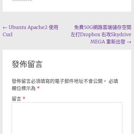
Post
←
Ubuntu Apache2 使用
免費50G網路雲端儲存空間
Curl
左打Dropbox 右攻Skydrive
navigation
MEGA 重新出發
→
發佈留言
發佈留言必須填寫的電子郵件地址不會公開。
必填
欄位標示為
*
留言
*