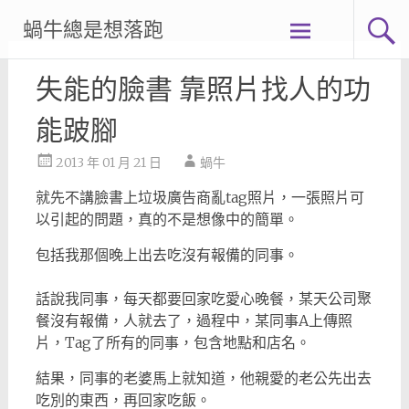
Skip
蝸牛總是想落跑
to
content
失能的臉書 靠照片找人的功
能跛腳
2013 年 01 月 21 日
蝸牛
就先不講臉書上垃圾廣告商亂tag照片，一張照片可
以引起的問題，真的不是想像中的簡單。
包括我那個晚上出去吃沒有報備的同事。
話說我同事，每天都要回家吃愛心晚餐，某天公司聚
餐沒有報備，人就去了，過程中，某同事A上傳照
片，Tag了所有的同事，包含地點和店名。
結果，同事的老婆馬上就知道，他親愛的老公先出去
吃別的東西，再回家吃飯。