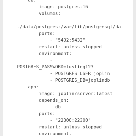
db
:
image
:
postgres:16
volumes
:
-
./data/postgres:/var/lib/postgresql/data
ports
:
-
"5432:5432"
restart
:
unless-stopped
environment
:
-
POSTGRES_PASSWORD=testing123
-
POSTGRES_USER=joplin
-
POSTGRES_DB=joplindb
app
:
image
:
joplin/server:latest
depends_on
:
-
db
ports
:
-
"22300:22300"
restart
:
unless-stopped
environment
: