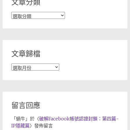
文章分類
文
章
分
類
文章歸檔
文
章
歸
檔
留言回應
「
蝸牛
」於〈
破解Facebook帳號認證封鎖：第四篇-
IP隱藏篇
〉發佈留言