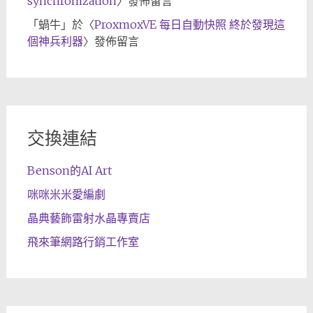
synchronization
〉發佈留言
「
蝸牛
」於〈
ProxmoxVE 每日自動快照 終於發現這
個神兵利器
〉發佈留言
交換連結
Benson的AI Art
咪咪米米愛編劇
晶典藝飾雷射水晶專賣店
飛來筆網路行銷工作室