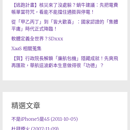
【逃跑計畫】核災來了沒處躲？蝸牛建議：先把電費
帳單當符咒，看能不能擋住通膨與停電！
從「甲乙丙丁」到「皆大歡喜」：國家認證的「集體
平庸」時代正式降臨！
軟體定義全世界？SDxxx
XaaS 相關蒐集
【賀】行政院長解鎖「廉航包機」隱藏成就！先爽飛
再匯款，華航這波虧本生意做得很「功德」？
精選文章
不是iPhone5是4S (2011-10-05)
杜拜煙火 (2007-11-09)