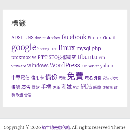
標籤
facebook
ADSL
DNS
Gmail
Firefox
docker
dropbox
google
linux
php
mysql
hosting
HTC
Ubuntu
SEO技術研究
proxmox ve
PTT
vm
WordPress
windows
yahoo
vmware
XenServer
免費
備份
中華電信
信用卡
域名
外掛
小米
光纖
安裝
網站
手機
測試
廣告
帳號
網路
微軟
更新
詐
虛擬機
笑話
雲端
騙
軟體
Copyright © 2026
蝸牛總是想落跑
. All rights reserved. Theme: