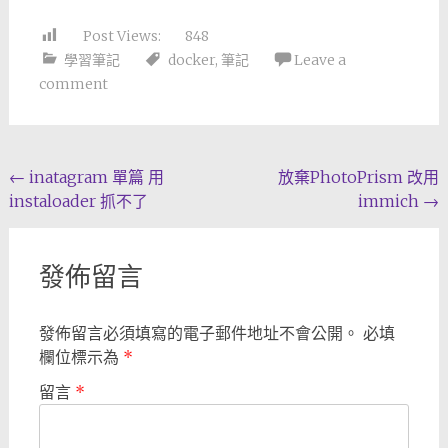
Post Views:
848
學習筆記
docker
,
筆記
Leave a
comment
Post
←
inatagram 單篇 用
放棄PhotoPrism 改用
instaloader 抓不了
immich
→
navigation
發佈留言
發佈留言必須填寫的電子郵件地址不會公開。
必填
欄位標示為
*
留言
*