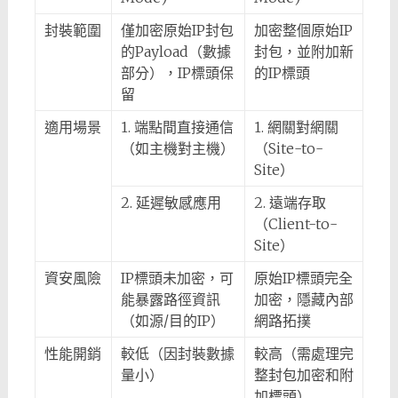
封裝範圍
僅加密原始IP封包
加密整個原始IP
的Payload（數據
封包，並附加新
部分），IP標頭保
的IP標頭
留
適用場景
1. 端點間直接通信
1. 網關對網關
（如主機對主機）
（Site-to-
Site）
2. 延遲敏感應用
2. 遠端存取
（Client-to-
Site）
資安風險
IP標頭未加密，可
原始IP標頭完全
能暴露路徑資訊
加密，隱藏內部
（如源/目的IP）
網路拓撲
性能開銷
較低（因封裝數據
較高（需處理完
量小）
整封包加密和附
加標頭）