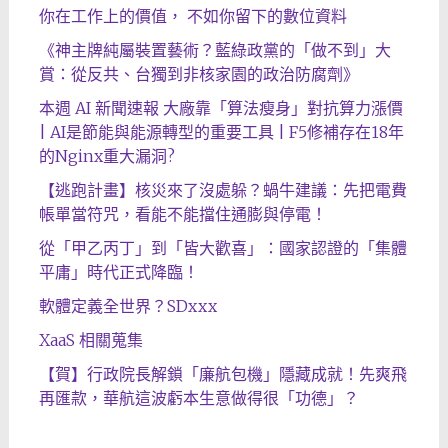
你在工作上的價值， 不如你留下的數位資料
《神主牌純屬裝置藝術？藍綠政黨的「做不到」大
賞：從反共、台獨到非核家園的政治防腐劑》
本週 AI 新聞速報 大廠靠「算法瘦身」對抗算力漲價
| AI是節能與能源轉型的重要工具 | F5修補存在18年
的Nginx重大漏洞?
【逃跑計畫】核災來了沒處躲？蝸牛建議：先把電費
帳單當符咒，看能不能擋住通膨與停電！
從「甲乙丙丁」到「皆大歡喜」：國家認證的「集體
平庸」時代正式降臨！
軟體定義全世界？SDxxx
XaaS 相關蒐集
【賀】行政院長解鎖「廉航包機」隱藏成就！先爽飛
再匯款，華航這波虧本生意做得很「功德」？