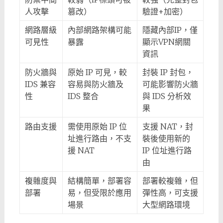
人攻擊
篡改）
驗證+加密）
網路層級
內部網路架構可能
隱藏內部IP，僅
可見性
暴露
顯示VPN網關
資訊
防火牆與
原始 IP 可見，較
封裝 IP 封包，
IDS 兼容
容易與防火牆及
可能影響防火牆
性
IDS 整合
與 IDS 分析效
果
路由支援
需使用原始 IP 位
支援 NAT，封
址進行路由，不支
裝後使用新的
援 NAT
IP 位址進行路
由
複雜度與
結構簡單，部署容
部署較複雜，但
部署
易，但受限於應用
彈性高，可支援
場景
大型網路環境