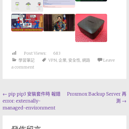
Post Views:
683
學習筆記
VPN
,
企業
,
安全性
,
網路
Leave
a comment
Post
←
pip pip3 安裝套件時 報錯
Proxmox Backup Server 再
error: externally-
測
→
navigation
managed-environment