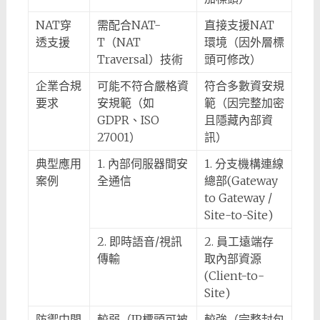
NAT穿
需配合NAT-
直接支援NAT
透支援
T（NAT
環境（因外層標
Traversal）技術
頭可修改）
企業合規
可能不符合嚴格資
符合多數資安規
要求
安規範（如
範（因完整加密
GDPR、ISO
且隱藏內部資
27001）
訊）
典型應用
1. 內部伺服器間安
1. 分支機構連線
案例
全通信
總部(Gateway
to Gateway /
Site-to-Site)
2. 即時語音/視訊
2. 員工遠端存
傳輸
取內部資源
(Client-to-
Site)
防禦中間
較弱（IP標頭可被
較強（完整封包