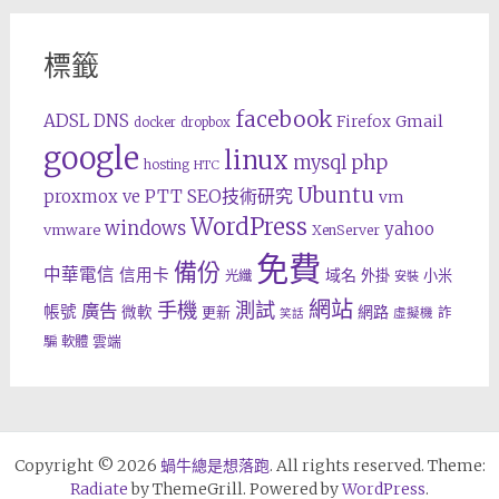
標籤
facebook
ADSL
DNS
Gmail
Firefox
docker
dropbox
google
linux
php
mysql
hosting
HTC
Ubuntu
SEO技術研究
proxmox ve
PTT
vm
WordPress
windows
yahoo
vmware
XenServer
免費
備份
中華電信
信用卡
域名
外掛
小米
光纖
安裝
網站
手機
測試
廣告
帳號
網路
微軟
更新
詐
虛擬機
笑話
雲端
騙
軟體
Copyright © 2026
蝸牛總是想落跑
. All rights reserved. Theme:
Radiate
by ThemeGrill. Powered by
WordPress
.