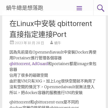
Skip
蝸牛總是想落跑
to
content
在Linux中安裝 qbittorrent
直接指定連接Port
2023 年 10 月 28 日
蝸牛
因為先前是在Openmediavault中安裝Docker再使
用Portainer進行管理各個容器
qbittorrent,
AdGuard
和portainer都是image來包
容器
佔用了很多的磁碟空間
由於我VM只有30G，加上Log很快空間就不夠用了
沒有空間的情況下，Openmedaivault就無法登入
所以，把docker容器的服務進行VM的安裝
qbittorrent和qbittorrent-nox是不同的
docker容器中裝的就是qbittorrent-nox