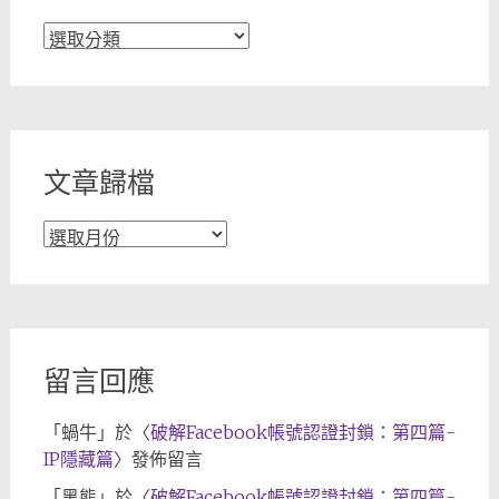
文
章
分
類
文章歸檔
文
章
歸
檔
留言回應
「
蝸牛
」於〈
破解Facebook帳號認證封鎖：第四篇-
IP隱藏篇
〉發佈留言
「
黑熊
」於〈
破解Facebook帳號認證封鎖：第四篇-