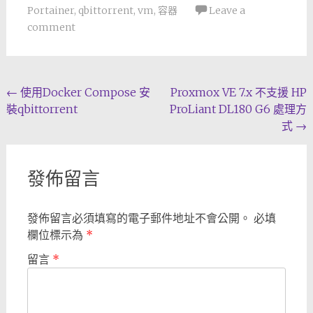
Portainer
,
qbittorrent
,
vm
,
容器
Leave a
comment
Post
←
使用Docker Compose 安
Proxmox VE 7.x 不支援 HP
裝qbittorrent
ProLiant DL180 G6 處理方
navigation
式
→
發佈留言
發佈留言必須填寫的電子郵件地址不會公開。
必填
欄位標示為
*
留言
*