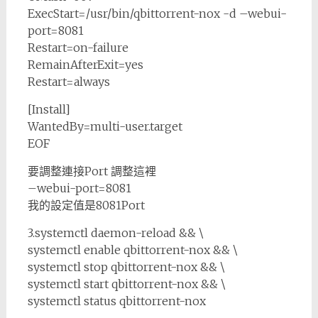
ExecStart=/usr/bin/qbittorrent-nox -d –webui-
port=8081
Restart=on-failure
RemainAfterExit=yes
Restart=always
[Install]
WantedBy=multi-user.target
EOF
要調整連接Port 調整這裡
–webui-port=8081
我的設定值是8081Port
3.systemctl daemon-reload && \
systemctl enable qbittorrent-nox && \
systemctl stop qbittorrent-nox && \
systemctl start qbittorrent-nox && \
systemctl status qbittorrent-nox