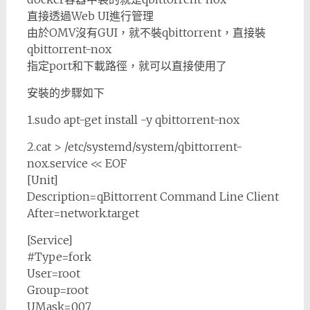
直接透過Web UI進行管理
由於OMV沒有GUI，就不裝qbittorrent，直接裝
qbittorrent-nox
指定port和下載路徑，就可以直接使用了
安裝的步驟如下
1.sudo apt-get install -y qbittorrent-nox
2.cat > /etc/systemd/system/qbittorrent-
nox.service << EOF
[Unit]
Description=qBittorrent Command Line Client
After=network.target
[Service]
#Type=fork
User=root
Group=root
UMask=007