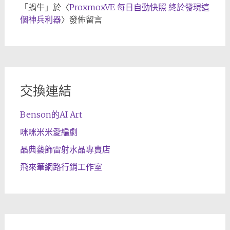
「
蝸牛
」於〈
ProxmoxVE 每日自動快照 終於發現這
個神兵利器
〉發佈留言
交換連結
Benson的AI Art
咪咪米米愛編劇
晶典藝飾雷射水晶專賣店
飛來筆網路行銷工作室