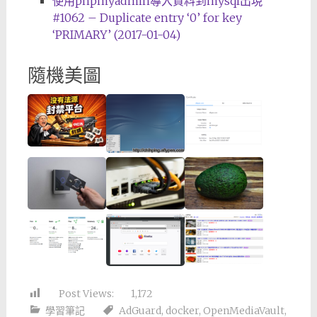
使用phpmyadmin導入資料到mysql出現
#1062 – Duplicate entry ‘0’ for key
‘PRIMARY’ (2017-01-04)
隨機美圖
Post Views:
1,172
學習筆記
AdGuard
,
docker
,
OpenMediaVault
,