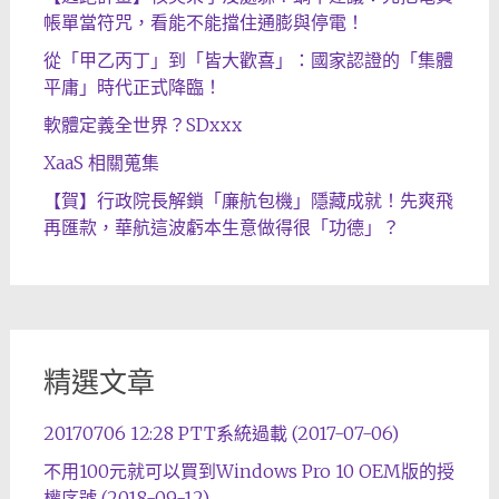
帳單當符咒，看能不能擋住通膨與停電！
從「甲乙丙丁」到「皆大歡喜」：國家認證的「集體
平庸」時代正式降臨！
軟體定義全世界？SDxxx
XaaS 相關蒐集
【賀】行政院長解鎖「廉航包機」隱藏成就！先爽飛
再匯款，華航這波虧本生意做得很「功德」？
精選文章
20170706 12:28 PTT系統過載 (2017-07-06)
不用100元就可以買到Windows Pro 10 OEM版的授
權序號 (2018-09-12)