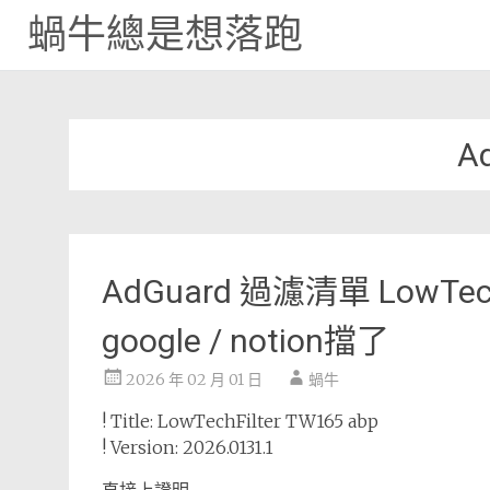
蝸牛總是想落跑
Skip
to
content
A
AdGuard 過濾清單 LowTech
google / notion擋了
2026 年 02 月 01 日
蝸牛
! Title: LowTechFilter TW165 abp
! Version: 2026.0131.1