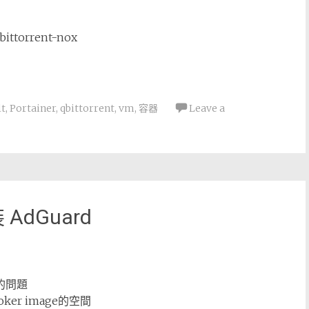
torrent-nox
t
,
Portainer
,
qbittorrent
,
vm
,
容器
Leave a
 AdGuard
d的問題
er image的空間