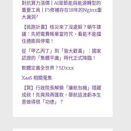
對抗算力漲價 | AI是節能與能源轉型的
重要工具 | F5修補存在18年的Nginx重
大漏洞?
【逃跑計畫】核災來了沒處躲？蝸牛建
議：先把電費帳單當符咒，看能不能擋
住通膨與停電！
從「甲乙丙丁」到「皆大歡喜」：國家
認證的「集體平庸」時代正式降臨！
軟體定義全世界？SDxxx
XaaS 相關蒐集
【賀】行政院長解鎖「廉航包機」隱藏
成就！先爽飛再匯款，華航這波虧本生
意做得很「功德」？