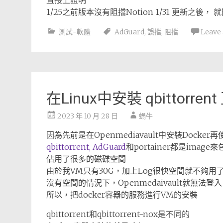
直接上證明
1/25之前版本沒有阻擋Notion 1/31 更新之後，
測試-軟體
AdGuard
,
誤擋
,
阻擋
Leave
在Linux中安裝 qbittorre
2023 年 10 月 28 日
蝸牛
因為先前是在Openmediavault中安裝Docker再
qbittorrent,
AdGuard
和portainer都是image
佔用了很多的磁碟空間
由於我VM只有30G，加上Log很快空間就不夠用
沒有空間的情況下，Openmedaivault就無法登入
所以，把docker容器的服務進行VM的安裝
qbittorrent和qbittorrent-nox是不同的