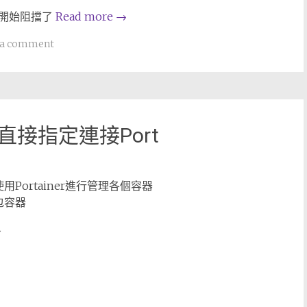
 就開始阻擋了
Read more
→
 a comment
nt 直接指定連接Port
使用Portainer進行管理各個容器
來包容器
了