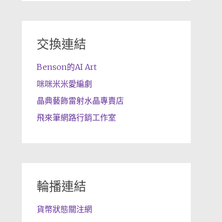
交換連結
Benson的AI Art
咪咪米米愛編劇
晶典藝飾雷射水晶專賣店
飛來筆網路行銷工作室
輪播連結
貨幣狀態關注網