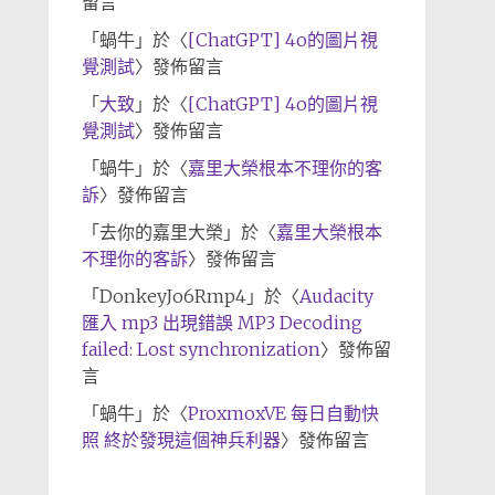
留言
「
蝸牛
」於〈
[ChatGPT] 4o的圖片視
覺測試
〉發佈留言
「
大致
」於〈
[ChatGPT] 4o的圖片視
覺測試
〉發佈留言
「
蝸牛
」於〈
嘉里大榮根本不理你的客
訴
〉發佈留言
「
去你的嘉里大榮
」於〈
嘉里大榮根本
不理你的客訴
〉發佈留言
「
DonkeyJo6Rmp4
」於〈
Audacity
匯入 mp3 出現錯誤 MP3 Decoding
failed: Lost synchronization
〉發佈留
言
「
蝸牛
」於〈
ProxmoxVE 每日自動快
照 終於發現這個神兵利器
〉發佈留言