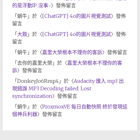
的是浮動IP 沒事~
〉發佈留言
「
蝸牛
」於〈
[ChatGPT] 4o的圖片視覺測試
〉發佈
留言
「
大致
」於〈
[ChatGPT] 4o的圖片視覺測試
〉發佈
留言
「
蝸牛
」於〈
嘉里大榮根本不理你的客訴
〉發佈留言
「
去你的嘉里大榮
」於〈
嘉里大榮根本不理你的客
訴
〉發佈留言
「
DonkeyJo6Rmp4
」於〈
Audacity 匯入 mp3 出
現錯誤 MP3 Decoding failed: Lost
synchronization
〉發佈留言
「
蝸牛
」於〈
ProxmoxVE 每日自動快照 終於發現這
個神兵利器
〉發佈留言