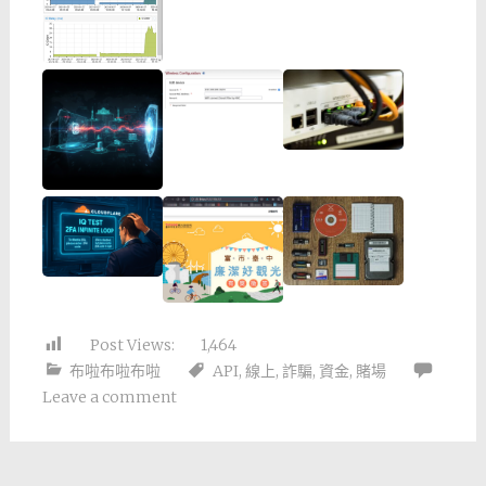
Post Views:
1,464
布啦布啦布啦
API
,
線上
,
詐騙
,
資金
,
賭場
Leave a comment