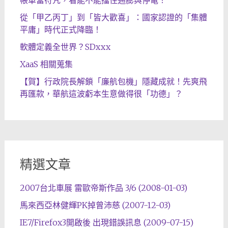
從「甲乙丙丁」到「皆大歡喜」：國家認證的「集體
平庸」時代正式降臨！
軟體定義全世界？SDxxx
XaaS 相關蒐集
【賀】行政院長解鎖「廉航包機」隱藏成就！先爽飛
再匯款，華航這波虧本生意做得很「功德」？
精選文章
2007台北車展 雷歐帝斯作品 3/6 (2008-01-03)
馬來西亞林健輝PK掉曾沛慈 (2007-12-03)
IE7/Firefox3開啟後 出現錯誤訊息 (2009-07-15)