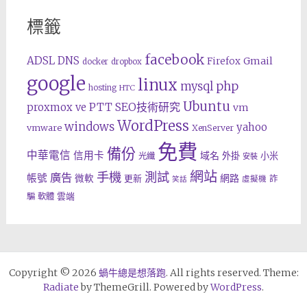
標籤
facebook
ADSL
DNS
Gmail
Firefox
docker
dropbox
google
linux
php
mysql
hosting
HTC
Ubuntu
SEO技術研究
proxmox ve
PTT
vm
WordPress
windows
yahoo
vmware
XenServer
免費
備份
中華電信
信用卡
域名
外掛
小米
光纖
安裝
網站
手機
測試
廣告
帳號
網路
微軟
更新
詐
虛擬機
笑話
雲端
騙
軟體
Copyright © 2026
蝸牛總是想落跑
. All rights reserved. Theme:
Radiate
by ThemeGrill. Powered by
WordPress
.