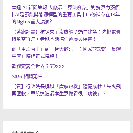
本週 AI 新聞速報 大廠靠「算法瘦身」對抗算力漲價
| AI是節能與能源轉型的重要工具 | F5修補存在18年
的Nginx重大漏洞?
【逃跑計畫】核災來了沒處躲？蝸牛建議：先把電費
帳單當符咒，看能不能擋住通膨與停電！
從「甲乙丙丁」到「皆大歡喜」：國家認證的「集體
平庸」時代正式降臨！
軟體定義全世界？SDxxx
XaaS 相關蒐集
【賀】行政院長解鎖「廉航包機」隱藏成就！先爽飛
再匯款，華航這波虧本生意做得很「功德」？