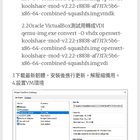
koolshare-mod-v2.22-r8838-af7317c5b6-
x86-64-combined-squashfs.img.vmdk
2.2Oracle VirtualBox測試用轉成VDI
qemu-img.exe convert -O vhdx openwrt-
koolshare-mod-v2.22-r8838-af7317c5b6-
x86-64-combined-squashfs.img openwrt-
koolshare-mod-v2.22-r8838-af7317c5b6-
x86-64-combined-squashfs.img.vdi
3.下載最新韌體，安裝後進行更新，解壓縮備用。
4.設置VM環境