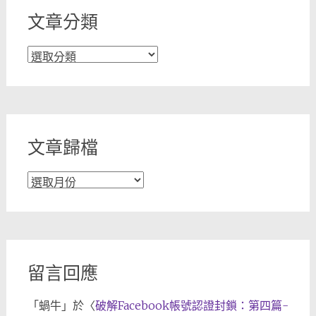
文章分類
文
章
分
類
文章歸檔
文
章
歸
檔
留言回應
「
蝸牛
」於〈
破解Facebook帳號認證封鎖：第四篇-