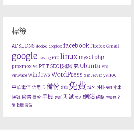
標籤
facebook
ADSL
DNS
Gmail
Firefox
docker
dropbox
google
linux
php
mysql
hosting
HTC
Ubuntu
SEO技術研究
proxmox ve
PTT
vm
WordPress
windows
yahoo
vmware
XenServer
免費
備份
中華電信
信用卡
域名
外掛
小米
光纖
安裝
網站
手機
測試
廣告
帳號
網路
微軟
更新
詐
虛擬機
笑話
雲端
騙
軟體