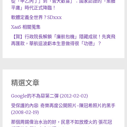
從「甲乙丙丁」到「皆大歡喜」：國家認證的「集體
平庸」時代正式降臨！
軟體定義全世界？SDxxx
XaaS 相關蒐集
【賀】行政院長解鎖「廉航包機」隱藏成就！先爽飛
再匯款，華航這波虧本生意做得很「功德」？
精選文章
Google的不為惡第二彈 (2012-02-02)
受保護的內容: 奇樂再度公開照片~陳冠希照片的黑手
(2008-02-19)
那個周錫偉治水治的好，民意不如放煙火的 張花冠