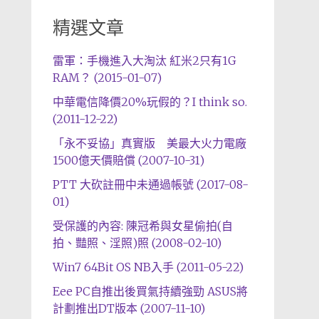
精選文章
雷軍：手機進入大淘汰 紅米2只有1G
RAM？ (2015-01-07)
中華電信降價20%玩假的？I think so.
(2011-12-22)
「永不妥協」真實版 美最大火力電廠
1500億天價賠償 (2007-10-31)
PTT 大砍註冊中未通過帳號 (2017-08-
01)
受保護的內容: 陳冠希與女星偷拍(自
拍、豔照、淫照)照 (2008-02-10)
Win7 64Bit OS NB入手 (2011-05-22)
Eee PC自推出後買氣持續強勁 ASUS將
計劃推出DT版本 (2007-11-10)