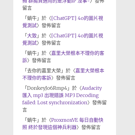
頻 群揚資通用的是浮動IP 沒事~
〉發佈
留言
「
蝸牛
」於〈
[ChatGPT] 4o的圖片視
覺測試
〉發佈留言
「
大致
」於〈
[ChatGPT] 4o的圖片視
覺測試
〉發佈留言
「
蝸牛
」於〈
嘉里大榮根本不理你的客
訴
〉發佈留言
「
去你的嘉里大榮
」於〈
嘉里大榮根本
不理你的客訴
〉發佈留言
「
DonkeyJo6Rmp4
」於〈
Audacity
匯入 mp3 出現錯誤 MP3 Decoding
failed: Lost synchronization
〉發佈留
言
「
蝸牛
」於〈
ProxmoxVE 每日自動快
照 終於發現這個神兵利器
〉發佈留言