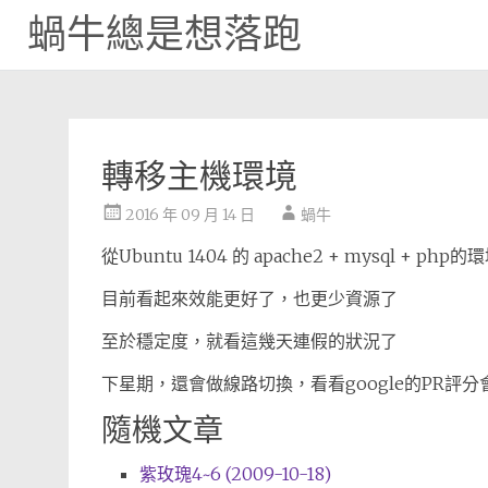
蝸牛總是想落跑
Skip
to
content
轉移主機環境
2016 年 09 月 14 日
蝸牛
從Ubuntu 1404 的 apache2 + mysql + 
目前看起來效能更好了，也更少資源了
至於穩定度，就看這幾天連假的狀況了
下星期，還會做線路切換，看看google的PR評
隨機文章
紫玫瑰4~6 (2009-10-18)