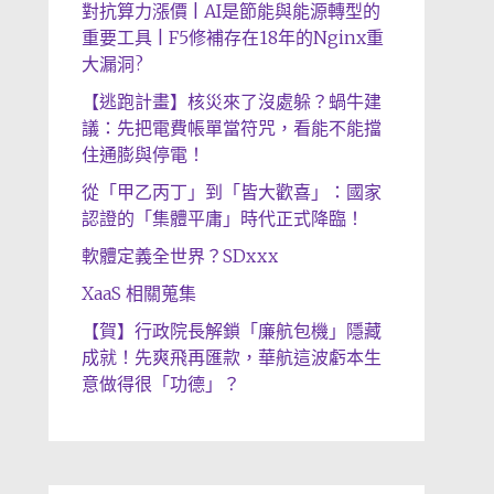
對抗算力漲價 | AI是節能與能源轉型的
重要工具 | F5修補存在18年的Nginx重
大漏洞?
【逃跑計畫】核災來了沒處躲？蝸牛建
議：先把電費帳單當符咒，看能不能擋
住通膨與停電！
從「甲乙丙丁」到「皆大歡喜」：國家
認證的「集體平庸」時代正式降臨！
軟體定義全世界？SDxxx
XaaS 相關蒐集
【賀】行政院長解鎖「廉航包機」隱藏
成就！先爽飛再匯款，華航這波虧本生
意做得很「功德」？