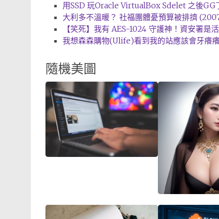
用SSD 玩Oracle VirtualBox Sdelet 之後GG了
大利多不溫暖？ 社福團體憂預算被排擠 (2007-1
【笑死】我有 AES-1024 守護神！資安署是活在
我想森森購物(Ulife)看到我的站應該會牙癢癢的 (2
隨機美圖