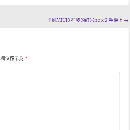
卡刷MIUI8 在我的紅米note2 手機上
→
填欄位標示為
*