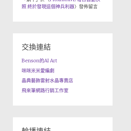
照 終於發現這個神兵利器
〉發佈留言
交換連結
Benson的AI Art
咪咪米米愛編劇
晶典藝飾雷射水晶專賣店
飛來筆網路行銷工作室