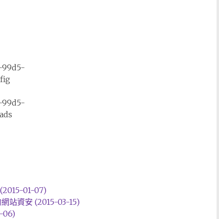
f-99d5-
fig
f-99d5-
ads
15-01-07)
資安 (2015-03-15)
06)