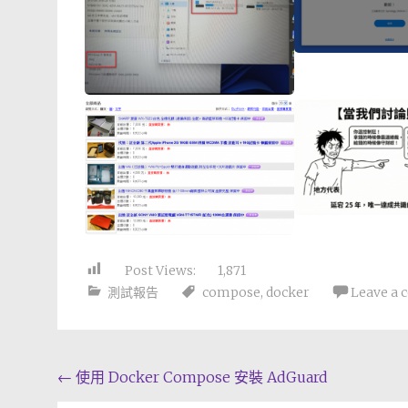
Post Views:
1,871
測試報告
compose
,
docker
Leave a
Post
←
使用 Docker Compose 安裝 AdGuard