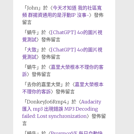
「
John
」於〈
今天才知道 我的社區寬
頻 群揚資通用的是浮動IP 沒事~
〉發佈
留言
「
蝸牛
」於〈
[ChatGPT] 4o的圖片視
覺測試
〉發佈留言
「
大致
」於〈
[ChatGPT] 4o的圖片視
覺測試
〉發佈留言
「
蝸牛
」於〈
嘉里大榮根本不理你的客
訴
〉發佈留言
「
去你的嘉里大榮
」於〈
嘉里大榮根本
不理你的客訴
〉發佈留言
「
DonkeyJo6Rmp4
」於〈
Audacity
匯入 mp3 出現錯誤 MP3 Decoding
failed: Lost synchronization
〉發佈留
言
「
蝸牛
」於〈
ProxmoxVE 每日自動快