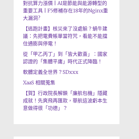
對抗算力漲價 | AI是節能與能源轉型的
重要工具 | F5修補存在18年的Nginx重
大漏洞?
【逃跑計畫】核災來了沒處躲？蝸牛建
議：先把電費帳單當符咒，看能不能擋
住通膨與停電！
從「甲乙丙丁」到「皆大歡喜」：國家
認證的「集體平庸」時代正式降臨！
軟體定義全世界？SDxxx
XaaS 相關蒐集
【賀】行政院長解鎖「廉航包機」隱藏
成就！先爽飛再匯款，華航這波虧本生
意做得很「功德」？