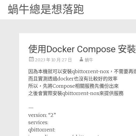
蝸牛總是想落跑
Skip
to
content
使用Docker Compose 安裝qb
2023 年 10 月 27 日
蝸牛
因為本機就可以安裝qbittorrent-nox，不需要
而且實測透過docker也沒有比較好的效率
所以，先將Compose相關服務先備份出來
之後會實際安裝qbittorrent-nox來提供服務
—
version: “2”
services:
qbittorrent: