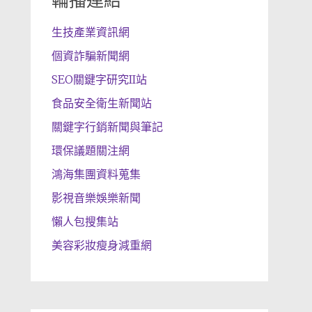
輪播連結
生技產業資訊網
個資詐騙新聞網
SEO關鍵字研究II站
食品安全衛生新聞站
關鍵字行銷新聞與筆記
環保議題關注網
鴻海集團資料蒐集
影視音樂娛樂新聞
懶人包搜集站
美容彩妝瘦身減重網