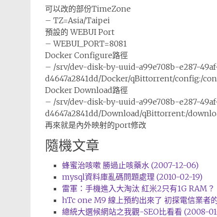
可以改的部份TimeZone
– TZ=Asia/Taipei
預設的 WEBUI Port
– WEBUI_PORT=8081
Docker Configure路徑
– /srv/dev-disk-by-uuid-a99e708b-e287-49a
d4647a2841dd/Docker/qBittorrent/config:/con
Docker Download路徑
– /srv/dev-disk-by-uuid-a99e708b-e287-49a
d4647a2841dd/Download/qBittorrent:/downlo
再來就是內外映射的port修改
隨機文章
蜂蜜治咳嗽 勝過止咳藥水 (2007-12-06)
mysql資料庫亂碼問題處理 (2010-02-19)
雷軍：手機進入大淘汰 紅米2只有1G RAM？ (20
hTc one M9 線上預約出來了 初探電信業者的網站
總統大選候網站之我觀-SEO比看看 (2008-01-