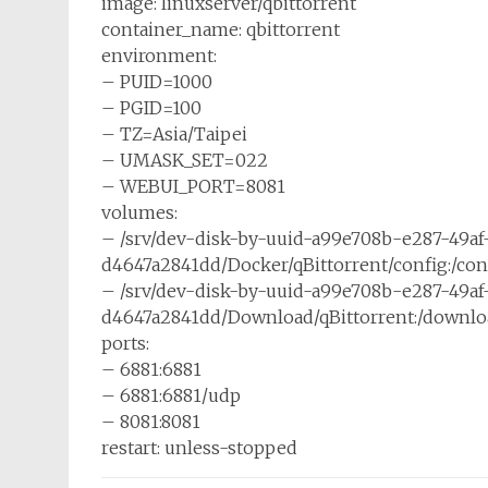
image: linuxserver/qbittorrent
container_name: qbittorrent
environment:
– PUID=1000
– PGID=100
– TZ=Asia/Taipei
– UMASK_SET=022
– WEBUI_PORT=8081
volumes:
– /srv/dev-disk-by-uuid-a99e708b-e287-49af
d4647a2841dd/Docker/qBittorrent/config:/con
– /srv/dev-disk-by-uuid-a99e708b-e287-49af
d4647a2841dd/Download/qBittorrent:/downlo
ports:
– 6881:6881
– 6881:6881/udp
– 8081:8081
restart: unless-stopped