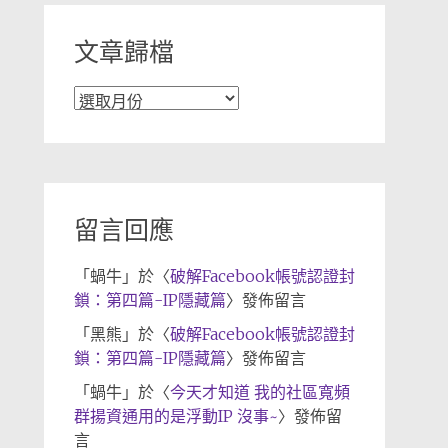
文章歸檔
文
章
歸
檔
留言回應
「
蝸牛
」於〈
破解Facebook帳號認證封
鎖：第四篇-IP隱藏篇
〉發佈留言
「
黑熊
」於〈
破解Facebook帳號認證封
鎖：第四篇-IP隱藏篇
〉發佈留言
「
蝸牛
」於〈
今天才知道 我的社區寬頻
群揚資通用的是浮動IP 沒事~
〉發佈留
言