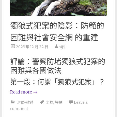
獨狼式犯案的陰影：防範的
困難與社會安全網 的重建
2025 年 12 月 22 日
蝸牛
評論：警察防堵獨狼式犯案的
困難與各國做法
第一段：何謂「獨狼式犯案」？
Read more
→
測試-軟體
北捷
,
評論
Leave a
comment