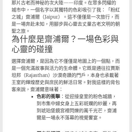
那片古老而神秘的次大陸——印度。在眾多閃耀的
城市中，一個名字以其獨特的色彩吸引了我：「粉紅
之城」齋浦爾（Jaipur）。這不僅僅是一次旅行，而
是一場奔赴未知，用腳步與心靈去丈量古老文明的朝
聖之旅。
為什麼是齋浦爾？一場色彩與
心靈的碰撞
選擇齋浦爾，是因為它不僅僅是地圖上的一個點，而
是一個充滿故事與活力的生命體。它既是通往拉賈斯
坦邦（Rajasthan）沙漠奇蹟的門戶，本身也承載著
王室的輝煌歷史與庶民的鮮活日常。對我這樣的背包
客來說，齋浦爾意味著：
色彩的衝擊
：從迎接皇室的粉色城牆，
到市集中婦女身上五彩斑斕的紗麗，再
到琥珀堡鏡宮裡閃爍的萬千光芒，齋浦
爾是一場永不落幕的視覺饗宴。