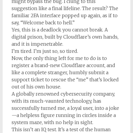
might bypass the bug. I clung to this
suggestion like a final lifeline. The result? The
familiar 2FA interface popped up again, as if to
say, “Welcome back to hell.”
Yes, this is a deadlock you cannot break. A
digital prison, built by Cloudflare’s own hands,
and it is impenetrable.
I’m tired. I’m just so, so tired.
Now, the only thing left for me to do is to
register a brand-new Cloudflare account, and
like a complete stranger, humbly submit a
support ticket to rescue the “me” that’s locked
out of his own house.
A globally renowned cybersecurity company,
with its much-vaunted technology, has
successfully turned me, a loyal user, into a joke
—a helpless figure running in circles inside a
system maze, with no help in sight.
This isn’t an IQ test. It’s a test of the human