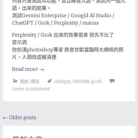
內容只是測試AI功能，並且練習咒語，測試同一個咒
語，出來的結果。
測試Gemini Enterprise / Googld AI Studio /
ChatGPT / Grok / Perplexity / manus
Perplexity / Grok 出來的效果很差 就先不比了
提示詞
你扮演photoshop專家 將袁世凱當臨時大總統的照
片，人頭改成賴清德
Read more
→
測試-網站
chatgtp
,
GEMINI
,
grok
Leave a comment
Posts
←
Older posts
navigation