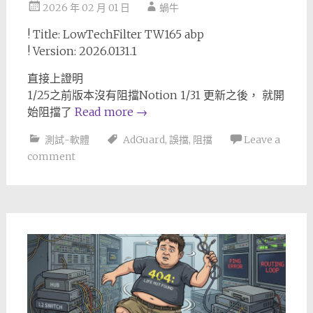
2026 年 02 月 01 日
蝸牛
! Title: LowTechFilter TW165 abp
! Version: 2026.0131.1
直接上證明
1/25之前版本沒有阻擋Notion 1/31 更新之後， 就開
始阻擋了
Read more
→
測試-軟體
AdGuard
,
誤擋
,
阻擋
Leave a
comment