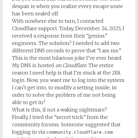
despair is when you realize every escape route
has been sealed off.
With nowhere else to turn, I contacted
Cloudflare support. Today, December 24, 2025, I
received a response from their “genius”
engineers. The solution? I needed to add two
different DNS records to prove that “I am me.”
This is the most hilarious joke I’ve ever heard.
My DNS is hosted
on Cloudflare
. The entire
reason I need help is that I’m stuck at the 2FA
login. Now, you want me to log into the system
I can’t get into, to modify a setting inside, in
order to solve the problem of me not being
able to get in?
What is this, if not a waking nightmare?
Finally, I tried the “secret trick” from the
community forums. Someone suggested that
logging in via
community.cloudflare.com