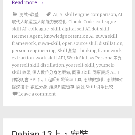
Read more
→
測試-軟體
AI
,
AI skill engine comparison
,
AI
取代人類還是人類能力規模化
,
Claude Code
,
colleague
skill AI
,
colleague-skill
,
digital self AI
,
dot-skill
,
Hermes Agent
,
knowledge retention AI
,
nuwa skill
framework
,
nuwa-skill
,
open source skill distillation
,
persona engineering
,
Skill 蒸餾
,
thinking framework
extraction
,
work skill API
,
Work Skill vs Persona 差異
,
yourself skill distillation
,
yourself-skill
,
yourself-
skill 效果
,
個人數位分身怎麼做
,
同事.skill
,
同事變成 AI
,
工
作說明書 API 化
,
工程師知識管理工具
,
思維數據化
,
思維框架
提煉技術
,
數位分身
,
組織知識留存
,
開源 Skill 引擎比較
Leave a comment
Debian 13上，安裝