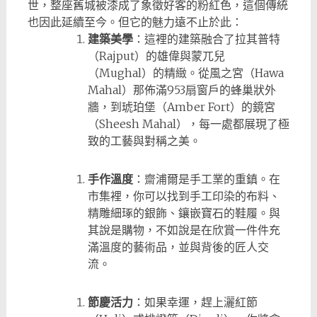
世，整座舊城被漆成了象徵好客的粉紅色，這個傳統
也因此延續至今。但它的魅力遠不止於此：
建築美學
：這裡的建築融合了拉其普特
（Rajput）的雄偉與蒙兀兒
（Mughal）的精緻。從風之宮（Hawa
Mahal）那佈滿953扇窗戶的蜂巢狀外
牆，到琥珀堡（Amber Fort）的鏡宮
（Sheesh Mahal），每一處都展現了極
致的工藝與對稱之美。
手作溫度
：齋浦爾是手工業的重鎮。在
市集裡，你可以找到手工印染的布料、
精雕細琢的銀飾、鑲嵌寶石的鞋履。與
其說是購物，不如說是在欣賞一件件充
滿溫度的藝術品，並與背後的匠人交
流。
節慶活力
：如果幸運，趕上灑紅節