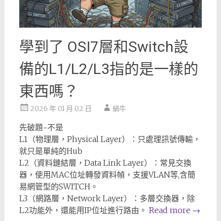
學到了 OSI7層和Switch設
備的L1/L2/L3指的是一樣的
東西嗎？
2026 年 01 月 02 日
蝸牛
先破題~不是
L1（物理層，Physical Layer）：只處理訊號傳輸，
就只是單純的Hub
L2（資料鏈結層，Data Link Layer）：常見交換
器，使用MAC位址轉發資料幀，支援VLAN等,含簡
易網管型的SWITCH。
L3（網路層，Network Layer）：多層交換器，除
L2功能外，還能用IP位址進行路由。
Read more
→