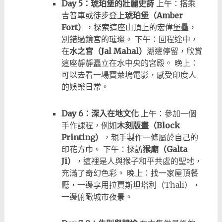
Day 5：琥珀堡的壯麗史詩
上午：搭乘
吉普車或徒步登上
琥珀堡（Amber
Fort）
，探索這座山頂上的宏偉堡壘，
別錯過鏡宮的璀璨。 下午：回程途中，
在
水之宮（Jal Mahal）
湖邊停留，欣賞
這座靜靜矗立在水中央的宮殿。 晚上：
可以去看一場寶萊塢電影，感受印度人
的娛樂日常。
Day 6：深入在地文化
上午：參加一個
手作課程，例如
木刻版畫（Block
Printing）
，親手製作一條屬於自己的
印花方巾。 下午：探訪
猴廟（Galta
Ji）
，這裡是人與猴子和平共處的聖地，
充滿了奇幻色彩。 晚上：找一家屋頂餐
廳，一邊享用拉賈斯坦塔利（Thali），
一邊俯瞰城市夜景。