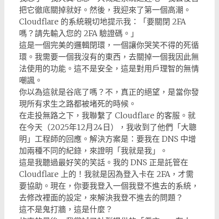
把它徹底關掉就好。然後，我迎來了第一個高潮。
Cloudflare 的系統親切地提示我：「要關閉 2FA
嗎？請先輸入您的 2FA 驗證碼。」
這是一個完美的邏輯閉環，一個讓你哭笑不得的死循
環。我需要一個我沒有的東西，去關掉一個我因此無
法使用的功能。這不是安全，這是對用戶理智的無情
嘲諷。
你以為這就是谷底了嗎？不，真正的絕望，是當你發
現所有求生之路都被堵死的時候。
在走投無路之下，我聯繫了 Cloudflare 的客服。就
在今天（2025年12月24日），我收到了他們「大聰
明」工程師的回應。解決方案是：要我在 DNS 中增
加兩種不同的紀錄，來證明「我就是我」。
這是我聽過最好笑的笑話。我的 DNS 正是託管在
Cloudflare 上的！我就是因為登入卡在 2FA，才需
要協助。現在，你要我登入一個我登不進去的系統，
去修改裡面的設定，來解決我登不進去的問題？
這不是鬼打牆，這是什麼？