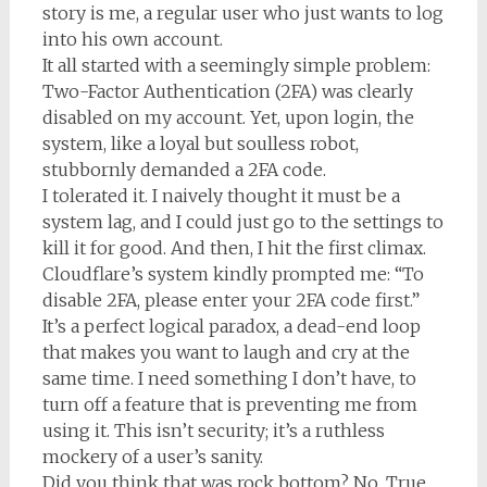
story is me, a regular user who just wants to log
into his own account.
It all started with a seemingly simple problem:
Two-Factor Authentication (2FA) was clearly
disabled on my account. Yet, upon login, the
system, like a loyal but soulless robot,
stubbornly demanded a 2FA code.
I tolerated it. I naively thought it must be a
system lag, and I could just go to the settings to
kill it for good. And then, I hit the first climax.
Cloudflare’s system kindly prompted me: “To
disable 2FA, please enter your 2FA code first.”
It’s a perfect logical paradox, a dead-end loop
that makes you want to laugh and cry at the
same time. I need something I don’t have, to
turn off a feature that is preventing me from
using it. This isn’t security; it’s a ruthless
mockery of a user’s sanity.
Did you think that was rock bottom? No. True