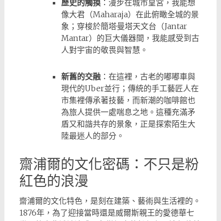
歷史的觸摸
：漫步在城市皇宮，我能想
像大君（Maharaja）在此俯瞰全城的景
象；穿梭於簡塔·曼塔天文台（Jantar
Mantar）的巨大儀器間，我能感受到古
人對宇宙的敬畏與智慧。
新舊的交融
：在這裡，古老的嘟嘟車與
現代的Uber並行；傳統的手工藝匠人在
市集裡傳承著技藝，而新潮的咖啡館也
為旅人提供一處喘息之地。這種充滿矛
盾又和諧共存的景象，正是探索陌生大
陸最迷人的部分。
齋浦爾的文化密碼：不只是粉
紅色的浪漫
齋浦爾的文化特色，是刻在建築、藝術與生活裡的。
1876年，為了迎接當時還是威爾斯親王的愛德華七