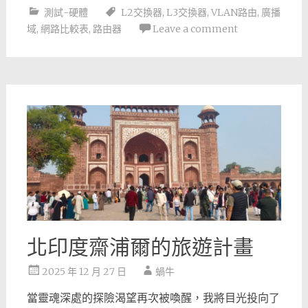
測試-硬體
L2交換器
,
L3交換器
,
VLAN路由
,
廣播
域
,
網路比較表
,
路由器
Leave a comment
北印度齋浦爾的旅遊計畫
2025 年 12 月 27 日
蝸牛
當靈魂深處的探險渴望再次被喚醒，我將目光投向了