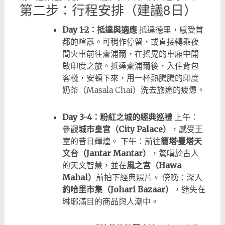
第二步：行程安排（建議8日）
Day 1-2：抵達與適應
抵達德里，感受首
都的喧囂。可稍作停留，或直接轉乘夜
間火車前往齋浦爾，在搖晃的車廂中開
啟印度之旅。抵達齋浦爾後，入住背包
客棧，安頓下來，用一杯熱騰騰的印度
奶茶（Masala Chai）洗去旅途的疲憊。
Day 3-4：粉紅之城的經典巡禮
上午：
參觀
城市皇宮（City Palace）
，感受王
室的昔日輝煌。 下午：前往
簡塔·曼塔天
文台（Jantar Mantar）
，驚嘆於古人
的天文智慧，並在
風之宮（Hawa
Mahal）
前拍下經典照片。 傍晚：深入
約哈里市集（Johari Bazaar）
，迷失在
琳瑯滿目的商品與人潮中。