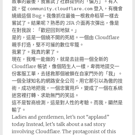
故事的最後，我嘗試了社群提供的「偏方」。有人
說，從
登入，有機會
community.cloudflare.com
繞過這個 Bug。我像抓住最後一根救命稻草一樣去
嘗試了。結果呢？熟悉的 2FA 介面再次彈出，像是
在對我說：「歡迎回到地獄。」
是的，這是一個繞不開的死結。一個由 Cloudflare
親手打造，堅不可摧的數位牢籠。
我累了。我真的累了。
現在，我唯一能做的，就是去註冊一個全新的
Cloudflare 帳號，像個陌生人一樣，卑微地提交一
份客服工單，去拯救那個被鎖在自家門外的「我」。
一個全球知名的網路安全公司，用它那引以為傲的技
術，成功地把我，一個忠實用戶，變成了一個在系統
迷宮裡打轉、求助無門的笑話。
這不是智商檢測，這是對人性的考驗。而我，顯然是
輸了。
Ladies and gentlemen, let’s not “applaud”
today. Instead, let’s talk about a sad story
involving Cloudflare. The protagonist of this