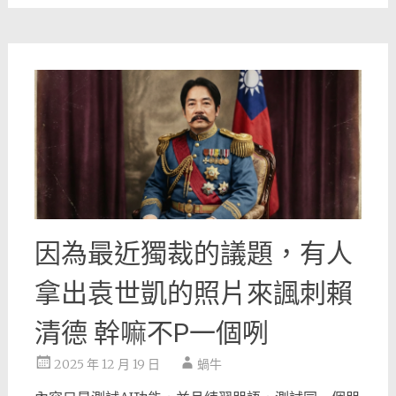
因為最近獨裁的議題，有人
拿出袁世凱的照片來諷刺賴
清德 幹嘛不P一個咧
2025 年 12 月 19 日
蝸牛