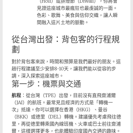
（Holi）或排燈節（Diwali），你將會
見證這座城市最瘋狂也最虔誠的一面。
色彩、歌舞、美食與信仰交織，讓人瞬
間融入這片土地的脈動。
從台灣出發：背包客的行程規
劃
對於背包客來說，時間和預算是我們最好的朋友。這
趟行程建議至少安排8-10天，讓我們能以從容的步
調，深入探索這座城市。
第一步：機票與交通
航程
：從台灣（TPE）出發，目前沒有直飛齋浦爾
（JAI）的航班。最常見且經濟的方式是「轉機一
次」抵達。你可以選擇在香港（HKG）、曼谷
（BKK）或德里（DEL）轉機。建議優先考慮飛往德
里，再從德里轉乘國內線班機、火車或巴士前往齋浦
爾，這樣選擇更多，也能體驗印度國內交通的趣味。