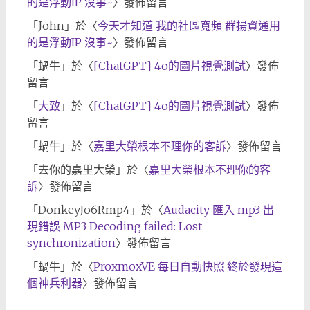
的是浮動IP 沒事~
〉發佈留言
「
John
」於〈
今天才知道 我的社區寬頻 群揚資通用
的是浮動IP 沒事~
〉發佈留言
「
蝸牛
」於〈
[ChatGPT] 4o的圖片視覺測試
〉發佈
留言
「
大致
」於〈
[ChatGPT] 4o的圖片視覺測試
〉發佈
留言
「
蝸牛
」於〈
嘉里大榮根本不理你的客訴
〉發佈留言
「
去你的嘉里大榮
」於〈
嘉里大榮根本不理你的客
訴
〉發佈留言
「
DonkeyJo6Rmp4
」於〈
Audacity 匯入 mp3 出
現錯誤 MP3 Decoding failed: Lost
synchronization
〉發佈留言
「
蝸牛
」於〈
ProxmoxVE 每日自動快照 終於發現這
個神兵利器
〉發佈留言