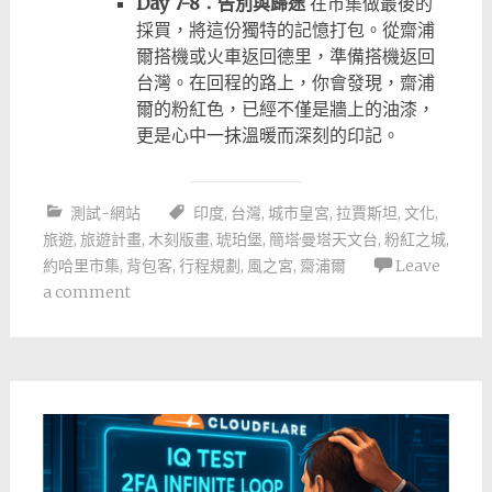
Day 7-8：告別與歸途
在市集做最後的
採買，將這份獨特的記憶打包。從齋浦
爾搭機或火車返回德里，準備搭機返回
台灣。在回程的路上，你會發現，齋浦
爾的粉紅色，已經不僅是牆上的油漆，
更是心中一抹溫暖而深刻的印記。
測試-網站
印度
,
台灣
,
城市皇宮
,
拉賈斯坦
,
文化
,
旅遊
,
旅遊計畫
,
木刻版畫
,
琥珀堡
,
簡塔·曼塔天文台
,
粉紅之城
,
約哈里市集
,
背包客
,
行程規劃
,
風之宮
,
齋浦爾
Leave
a comment