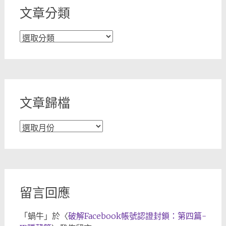
文章分類
文
章
分
類
文章歸檔
文
章
歸
檔
留言回應
「
蝸牛
」於〈
破解Facebook帳號認證封鎖：第四篇-