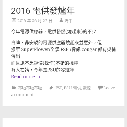
2016 電供發爐年
2016 年 06 月 22 日
蝸牛
今年電源供應器，電供發爐(燒起來)的不少
白牌，非安規的電源供應器燒起來並意外，但
振華 SuperFlower/全漢 FSP /偉訊 cougar 都有災情
傳出
而且還不乏評價(操作)不錯的機種
有人在講，今年是PSU的發爐年
Read more
→
布啦布啦布啦
FSP
,
PSU
,
電供
,
電源
Leave
a comment