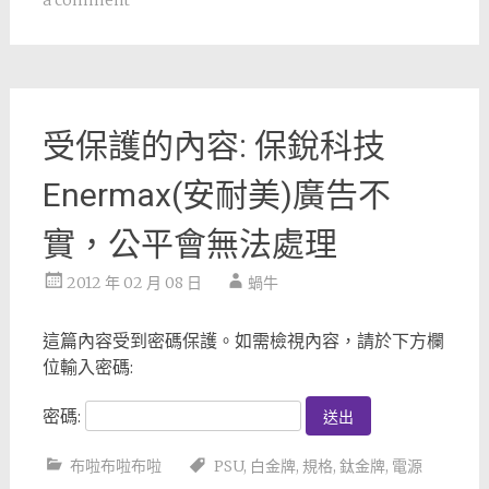
受保護的內容: 保銳科技
Enermax(安耐美)廣告不
實，公平會無法處理
2012 年 02 月 08 日
蝸牛
這篇內容受到密碼保護。如需檢視內容，請於下方欄
位輸入密碼:
密碼:
布啦布啦布啦
PSU
,
白金牌
,
規格
,
鈦金牌
,
電源