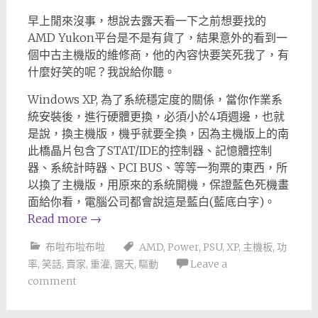
早上閒來沒事，想說去露天看一下之前想要找的
AMD Yukon平台是不是有貨了，結果意外的看到一
個中古主機版的維修商，他的內容快要笑死我了，有
什麼好笑的呢？我說給你聽。
Windows XP, 為了系統穩定度的關係，當你作業系
統安裝後，進行硬體更換，必須小於4項週邊，也就
是說，換主機版，機乎就要全換，因為主機版上的南
此橋晶片包含了STAT/IDE的控制器、記憶體控制
器、系統計時器、PCI BUS、等等一狗票的東西，所
以換了主機版，用原來的系統開機，保證藍色死機畫
面給你看，電腦公司都會說這是藍白(藍底白字)。
Read more
→
布啦布啦布啦
AMD
,
Power
,
PSU
,
XP
,
主機板
,
功
率
,
笑話
,
賣家
,
重灌
,
露天
,
驅動
Leave a
comment