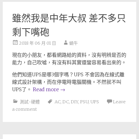
雖然我是中年大叔 差不多只
剩下嘴砲
2018 年 06 月 01 日
蝸牛
現在的小朋友，都看網路給的資料，沒有明辨是否的
能力，自己吹噓，有沒有料其實還蠻容易看出來的。
他們知道UPS是哪3個字嗎？UPS 不會因為在線式離
線式設計架構，而在停電時電腦關機。不然就不叫
UPS了。
Read more
→
測試-硬體
AC
,
DC
,
DIY
,
PSU
,
UPS
Leave
a comment