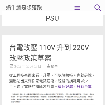
Skip
蝸牛總是想落跑
to
content
PSU
台電改壓 110V 升到 220V
改壓政策草案
2018 年 10 月 15 日
蝸牛
從工程技術面來看，升壓，可以降線損。也就是說，
變壓站出來到你家電錶這段，線路的損耗可以少一
半。進了電錶的損耗才計費。
這個好處，只有台電
。