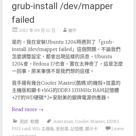
grub-install /dev/mapper
failed
2012 年 09 月 12 日
蝸牛
是的，我在安裝Ubuntu 1204時遇到了「grub-
install /dev/mapper failed」這個問題，不論我們
怎麼調整設定，都會出現這樣的訊息，Ubuntu
1204會，Fedora 17也會，實在太神奇了，這是怎麼
一回事，原來事情不是我們想的這樣。
我手邊有幾台Cooler Master(酷媽)的機殼+技嘉的
主機版和顯卡+16G的DDR3 1333MHz RAM記憶體
+2T的WD硬碟*2+安耐美的銀牌電源供應器。
Read more
→
測試-軟體
Anermax
,
Cooler Master
,
DDR3
,
PSU
,
raid
,
WD
,
主機板
,
安耐美
,
記憶體
,
顯示卡
Leave
a comment