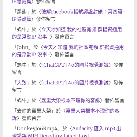
IP隱藏篇
〉發佈留言
「
黑熊
」於〈
破解Facebook帳號認證封鎖：第四篇-
IP隱藏篇
〉發佈留言
「
蝸牛
」於〈
今天才知道 我的社區寬頻 群揚資通用
的是浮動IP 沒事~
〉發佈留言
「
John
」於〈
今天才知道 我的社區寬頻 群揚資通用
的是浮動IP 沒事~
〉發佈留言
「
蝸牛
」於〈
[ChatGPT] 4o的圖片視覺測試
〉發佈
留言
「
大致
」於〈
[ChatGPT] 4o的圖片視覺測試
〉發佈
留言
「
蝸牛
」於〈
嘉里大榮根本不理你的客訴
〉發佈留言
「
去你的嘉里大榮
」於〈
嘉里大榮根本不理你的客
訴
〉發佈留言
「
DonkeyJo6Rmp4
」於〈
Audacity 匯入 mp3 出
現錯誤 MP3 Decoding failed: Lost