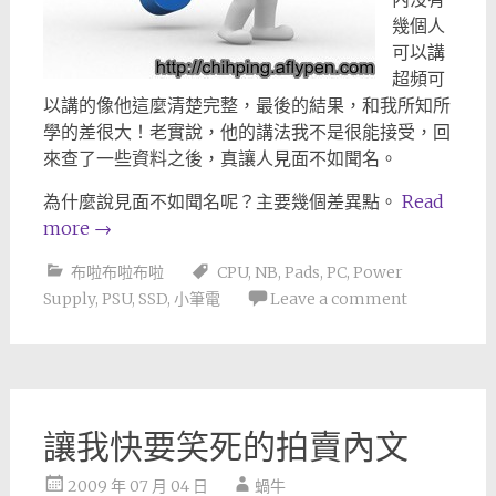
幾個人
可以講
超頻可
以講的像他這麼清楚完整，最後的結果，和我所知所
學的差很大！老實說，他的講法我不是很能接受，回
來查了一些資料之後，真讓人見面不如聞名。
為什麼說見面不如聞名呢？主要幾個差異點。
Read
more
→
布啦布啦布啦
CPU
,
NB
,
Pads
,
PC
,
Power
Supply
,
PSU
,
SSD
,
小筆電
Leave a comment
讓我快要笑死的拍賣內文
2009 年 07 月 04 日
蝸牛