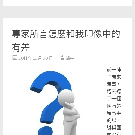
專家所言怎麼和我印像中的
有差
2011 年 11 月 30 日
蝸牛
前一陣
子閒來
無事，
跑去聽
了一個
國內超
頻高手
的課，
號稱國
內沒有