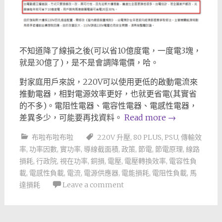
不知道降了線損之後(可以省10億度電，一度電3塊，
就是30億了)，是不是會調降電價，哈。
對家庭用戶來說，220V可以使用更低的啟動電流來
推動電器，相對電源效率更好，也就更省電(其實省
的不多)。電阻性電器、電容性電器、電感性電器，
差異多少，可能要再找資料。
Read more
→
布啦布啦布啦
220V 升壓
,
80 PLUS
,
PSU
,
傳輸效
率
,
功率因數
,
實功率
,
導線截面積
,
政策
,
節電
,
節電原理
,
線路
損耗
,
行政院
,
視在功率
,
銅損
,
電壓
,
電壓轉換效率
,
電容性負
載
,
電感性負載
,
電流
,
電源供應器
,
電能損耗
,
電阻性負載
,
馬
達損耗
Leave a comment