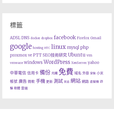
標籤
facebook
ADSL
DNS
Gmail
Firefox
docker
dropbox
google
linux
php
mysql
hosting
HTC
Ubuntu
SEO技術研究
proxmox ve
PTT
vm
WordPress
windows
yahoo
vmware
XenServer
免費
備份
中華電信
信用卡
域名
外掛
小米
光纖
安裝
網站
手機
測試
廣告
帳號
網路
微軟
更新
詐
虛擬機
笑話
雲端
騙
軟體