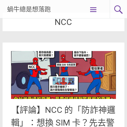
Skip
蝸牛總是想落跑
to
content
NCC
【評論】NCC 的「防詐神邏
輯」：想換 SIM 卡？先去警