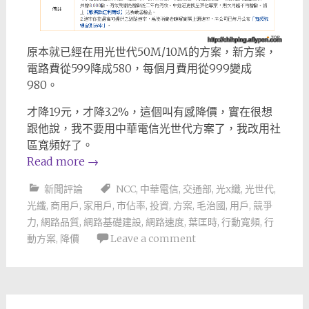
原本就已經在用光世代50M/10M的方案，新方案，
電路費從599降成580，每個月費用從999變成
980。
才降19元，才降3.2%，這個叫有感降價，實在很想
跟他說，我不要用中華電信光世代方案了，我改用社
區寬頻好了。
Read more
→
新聞評論
NCC
,
中華電信
,
交通部
,
光x纖
,
光世代
,
光纖
,
商用戶
,
家用戶
,
市佔率
,
投資
,
方案
,
毛治國
,
用戶
,
競爭
力
,
網路品質
,
網路基礎建設
,
網路速度
,
葉匡時
,
行動寬頻
,
行
動方案
,
降價
Leave a comment