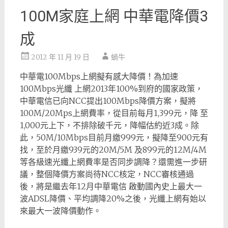
100M家庭上網 中華電降價3
成
2012 年 11 月 19 日
蝸牛
中華電100Mbps上網擬有感大降價！為加速
100Mbps光纖 上網2013年100%到府的國家政策，
中華電信已向NCC提出100Mbps降價方案，擬將
100M/20Mps上網費率，從目前每月1,399元，降 至
1,000元上下，不排除破千元，降幅估約近3成。除
此，50M/10Mbps目前月繳999元，擬降至900元有
找，至於月繳939元的20M/5M 及899元的12M/4M
等各級速光纖上網費率是否同步調降？還需進一步研
議，整個降價方案尚待NCC核定，NCC審核通過
後，將是繼去年12月中華電信 啟動國內史上最大一
波ADSL降價、平均調降20%之後，光纖上網有始以
來最大一波降價動作。