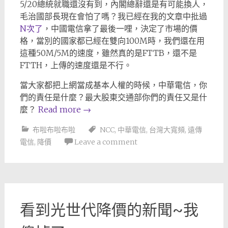
5/20總統就職還沒有到，內閣總辭還是有可能換人，
毛治國部長現在會怕了嗎？我已經在我的文章中批過
N次了
，中國電信拿了最後一哩，決定了市場的價
格，當別的國家都已經在雙向100M時，我們還在用
這種50M/5M的速度，雖然真的是FTTB，還不是
FTTH，上傳的速度還是不行。
當大家都把上網當成基本人權的時候，中華電信，你
們的責任是什麼？最大股東交通部你們的責任又是什
麼？
Read more
→
布啦布啦布啦
NCC
,
中華電信
,
台灣大寬頻
,
遠傳
電信
,
降價
Leave a comment
看到光世代降價的新聞~我