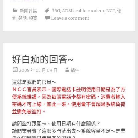
新聞評論
3.5G
,
ADSL
,
cable modem
,
NCC
,
便
宜
,
笑話
,
頻寛
Leave a comment
好白痴的回答~
2008 年 03 月 09 日
蝸牛
這就是我們的官員～
ＮＣＣ官員表示，國際電話卡註明使用日期是為了方
便系統維護，因為每張電話卡都有密碼，消費者輸入
密碼才可上線，如此一來，使用量不會超過系統負荷
並避免被盜打。
請問盜打跟開卡、使用日期有什麼關係？
請問業者賣了這麼多門號出去～系統容量不足～是業