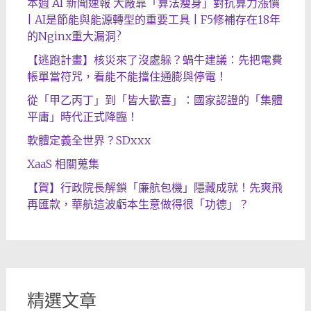
本週 AI 新聞速報 大廠靠「算法瘦身」對抗算力漲價
| AI是節能與能源轉型的重要工具 | F5修補存在18年
的Nginx重大漏洞?
【逃跑計畫】核災來了沒處躲？蝸牛建議：先把電費
帳單當符咒，看能不能擋住通膨與停電！
從「甲乙丙丁」到「皆大歡喜」：國家認證的「集體
平庸」時代正式降臨！
軟體定義全世界？SDxxx
XaaS 相關蒐集
【賀】行政院長解鎖「廉航包機」隱藏成就！先爽飛
再匯款，華航這波虧本生意做得很「功德」？
精選文章