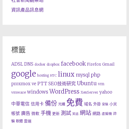
資訊產品訊息網
標籤
facebook
ADSL
DNS
Gmail
Firefox
docker
dropbox
google
linux
php
mysql
hosting
HTC
Ubuntu
SEO技術研究
proxmox ve
PTT
vm
WordPress
windows
yahoo
vmware
XenServer
免費
備份
中華電信
信用卡
域名
外掛
小米
光纖
安裝
網站
手機
測試
廣告
帳號
網路
微軟
更新
詐
虛擬機
笑話
雲端
騙
軟體