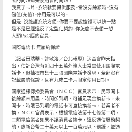
者的問題還是使用者的問題？
我買了卡片~系統就要提供服務~當沒有餘額時~沒有
儲值(充值)~停用是可以的~
但是~說維護系統方便~你要不要說搶錢可以快一點…..
是不是已經違反了定型化契約~你怎麼不去想一想
人頭PxG腦的官員~
國際電話卡 無履約保證
〔記者田瑞華、許敏溶／台北報導〕消基會昨天指
出，估計台灣有近四十五萬外籍人士常需使用國際電
話卡，但抽檢市售十三張國際電話卡發現，全部沒有
記載履約保證，且有九成二卡片限定使用日期。
國家通訊傳播委員會（ＮＣＣ）官員表示，民眾開卡
後餘額未用盡，時間卻到期，可補足現金換新卡，未
開卡、時限已到期的電話卡可直接換新卡，若業者不
換，ＮＣＣ官員表示，根據電信法第十七條第二項，
二類電信業者如果不讓消費者換卡，違反通信服務契
約，處新台幣二十萬元以上一百萬元以下罰鍰，並通