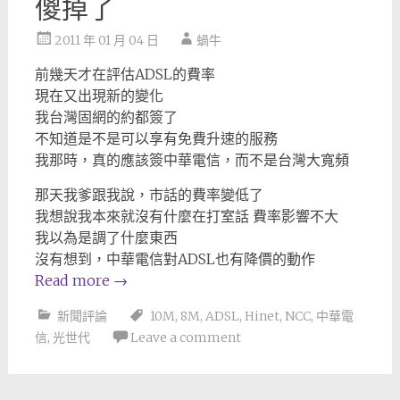
傻掉了
2011 年 01 月 04 日
蝸牛
前幾天才在評估ADSL的費率
現在又出現新的變化
我台灣固網的約都簽了
不知道是不是可以享有免費升速的服務
我那時，真的應該簽中華電信，而不是台灣大寬頻
那天我爹跟我說，市話的費率變低了
我想說我本來就沒有什麼在打室話 費率影響不大
我以為是調了什麼東西
沒有想到，中華電信對ADSL也有降價的動作
Read more
→
新聞評論
10M
,
8M
,
ADSL
,
Hinet
,
NCC
,
中華電
信
,
光世代
Leave a comment