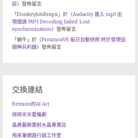
訴
〉發佈留言
「
DonkeyJo6Rmp4
」於〈
Audacity 匯入 mp3 出
現錯誤 MP3 Decoding failed: Lost
synchronization
〉發佈留言
「
蝸牛
」於〈
ProxmoxVE 每日自動快照 終於發現這
個神兵利器
〉發佈留言
交換連結
Benson的AI Art
咪咪米米愛編劇
晶典藝飾雷射水晶專賣店
飛來筆網路行銷工作室