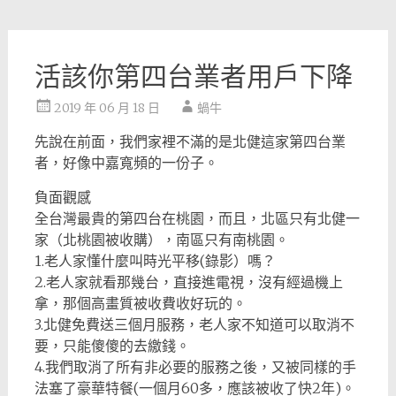
活該你第四台業者用戶下降
2019 年 06 月 18 日
蝸牛
先說在前面，我們家裡不滿的是北健這家第四台業
者，好像中嘉寬頻的一份子。
負面觀感
全台灣最貴的第四台在桃園，而且，北區只有北健一
家（北桃園被收購），南區只有南桃園。
1.老人家懂什麼叫時光平移(錄影）嗎？
2.老人家就看那幾台，直接進電視，沒有經過機上
拿，那個高畫質被收費收好玩的。
3.北健免費送三個月服務，老人家不知道可以取消不
要，只能傻傻的去繳錢。
4.我們取消了所有非必要的服務之後，又被同樣的手
法塞了豪華特餐(一個月60多，應該被收了快2年)。