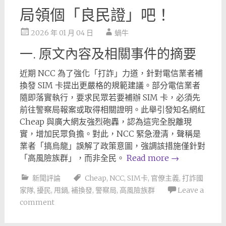
局領個「良民證」吧！
2026 年 01 月 04 日
蝸牛
一. 原文內容及相關事件的摘要
近期 NCC 為了強化「打詐」力道，針對電信業者補
換發 SIM 卡提出更嚴格的規範建議。部分電信業者
隨即落實執行，要求民眾若要補辦 SIM 卡，必須先
前往警察局報案或取得相關證明。此舉引發知名網紅
Cheap 與廣大網友強烈砲轟，認為這完全脫離現
實，增加民眾負擔。對此，NCC 緊急澄清，聲稱是
業者「搞烏龍」誤解了政策意圖，強調該措施僅針對
「高風險族群」，而非全民。
Read more
→
新聞評論
Cheap
,
NCC
,
SIM卡
,
官僚主義
,
打詐國
家隊
,
擾民
,
甩鍋
,
補換發
,
警察局
,
高風險族群
Leave a
comment