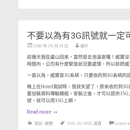
不要以為有3G訊號就一定
2010 年 06 月 01 日
蝸牛
前幾天我從盧山回來，當然是去泡溫泉囉！威寶沒
時間內，公司有什麼緊急狀況要處理，所以就把威寶
一直以為，威寶是3G系統，只要收的到3G系統的訊
晚上在Hotel測試時，我就失望了，原來收的到3G
要加裝資料傳輸模組，安裝之後，才可以提供3.5
號，就可以用3.5G上網。
Read more
→
測試-硬體
3.5G
,
3G
,
Wifi
,
威寶
Leave 