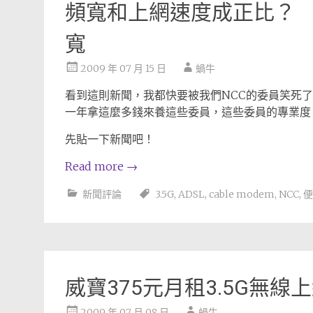
頻寬和上網速度成正比？ 
寬
2009 年 07 月 15 日
蝸牛
看到這則新聞，我都快要被我們NCC的委員笑死
一年拿這麼多錢來養這些委員，這些委員的專業度
先貼一下新聞吧！
Read more
→
新聞評論
3.5G
,
ADSL
,
cable modem
,
NCC
,
便
威寶375元月租3.5G無
2009 年 07 月 08 日
蝸牛