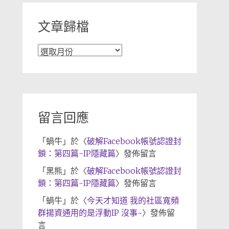
文章歸檔
文
章
歸
檔
留言回應
「
蝸牛
」於〈
破解Facebook帳號認證封
鎖：第四篇-IP隱藏篇
〉發佈留言
「
黑熊
」於〈
破解Facebook帳號認證封
鎖：第四篇-IP隱藏篇
〉發佈留言
「
蝸牛
」於〈
今天才知道 我的社區寬頻
群揚資通用的是浮動IP 沒事~
〉發佈留
言