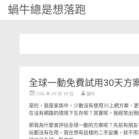
蝸牛總是想落跑
Skip
to
content
全球一動免費試用30天方
2014 年 09 月 30 日
蝸牛
是的，我是家族中，少數沒有使用3.5上網方案，
在沒有網路的環境下生存呢？其實呢，我經常出現
那我為什麼會評估全球一動的方案呢？先前有朋友
玩都沒有在用，我在想有這樣的二手設備，就不用