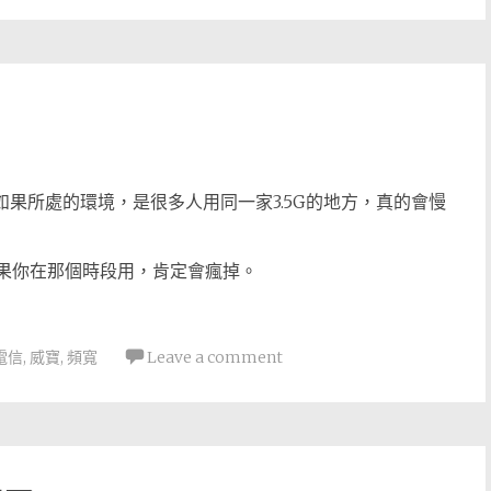
，如果所處的環境，是很多人用同一家3.5G的地方，真的會慢
如果你在那個時段用，肯定會瘋掉。
電信
,
威寶
,
頻寬
Leave a comment