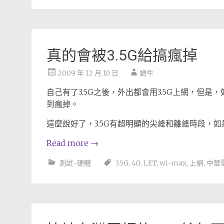
真的會被3.5G給搞瘋掉
2009 年 12 月 10 日
蝸牛
自己有了3.5G之後，外出都會用3.5G上網，但是
到瘋掉。
這麼說好了，3.5G有超明顯的尖峰和離峰時段，
Read more
→
測試-硬體
3.5G
,
4G
,
LET
,
wi-max
,
上網
,
中華