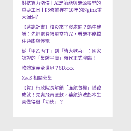
對抗算力漲價 | AI是節能與能源轉型的
重要工具 | F5修補存在18年的Nginx重
大漏洞?
【逃跑計畫】核災來了沒處躲？蝸牛建
議：先把電費帳單當符咒，看能不能擋
住通膨與停電！
從「甲乙丙丁」到「皆大歡喜」：國家
認證的「集體平庸」時代正式降臨！
軟體定義全世界？SDxxx
XaaS 相關蒐集
【賀】行政院長解鎖「廉航包機」隱藏
成就！先爽飛再匯款，華航這波虧本生
意做得很「功德」？