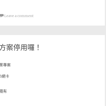
Leave a comment
5方案停用囉！
業專案
SB網卡
隨有