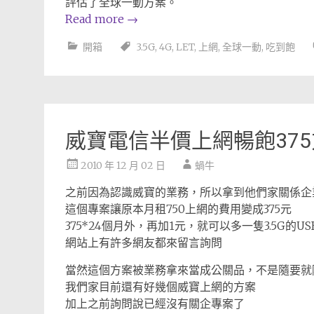
評估了全球一動方案。
Read more
→
開箱
3.5G
,
4G
,
LET
,
上網
,
全球一動
,
吃到飽
威寶電信半價上網暢飽37
2010 年 12 月 02 日
蝸牛
之前因為認識威寶的業務，所以拿到他們家關係企
這個專案讓原本月租750上網的費用變成375元
375*24個月外，再加1元，就可以多一隻3.5G的U
網站上有許多網友都來留言詢問
當然這個方案被業務拿來當成公關品，不是隨要就
我們家目前還有好幾個威寶上網的方案
加上之前詢問說已經沒有關企專案了