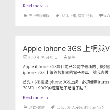
Read more
→
布啦布啦布啦
3.5G
,
上網
,
威寶
,
行動
4 
Apple iphone 3GS 上網與
2010 年 06 月 01 日
蝸牛
Apple iPhone 3GS是目前已公開中最新的手機
iphone 3GS 上網簽核相關的電子表單，讓我去
首先，NB透過iphone 3GS上網，必須使用itu
7.8MB，900K的速度是不是慢了點？
Read more
→
測試-硬體
3.5G
,
3Gs
,
Apple
,
iPhone
,
VPN