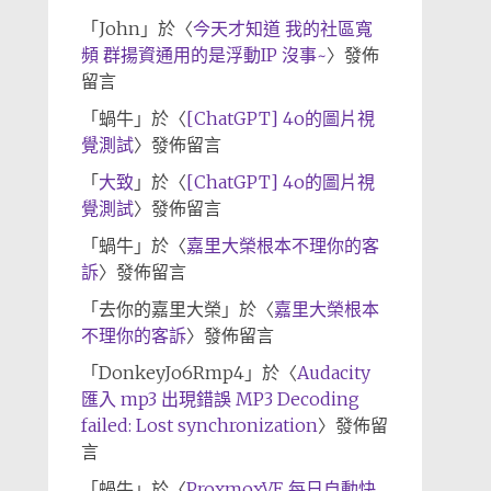
「
John
」於〈
今天才知道 我的社區寬
頻 群揚資通用的是浮動IP 沒事~
〉發佈
留言
「
蝸牛
」於〈
[ChatGPT] 4o的圖片視
覺測試
〉發佈留言
「
大致
」於〈
[ChatGPT] 4o的圖片視
覺測試
〉發佈留言
「
蝸牛
」於〈
嘉里大榮根本不理你的客
訴
〉發佈留言
「
去你的嘉里大榮
」於〈
嘉里大榮根本
不理你的客訴
〉發佈留言
「
DonkeyJo6Rmp4
」於〈
Audacity
匯入 mp3 出現錯誤 MP3 Decoding
failed: Lost synchronization
〉發佈留
言
「
蝸牛
」於〈
ProxmoxVE 每日自動快