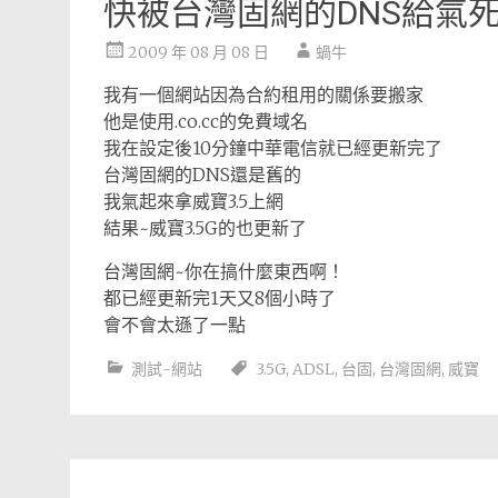
快被台灣固網的DNS給氣
2009 年 08 月 08 日
蝸牛
我有一個網站因為合約租用的關係要搬家
他是使用.co.cc的免費域名
我在設定後10分鐘中華電信就已經更新完了
台灣固網的DNS還是舊的
我氣起來拿威寶3.5上網
結果~威寶3.5G的也更新了
台灣固網~你在搞什麼東西啊！
都已經更新完1天又8個小時了
會不會太遜了一點
測試-網站
3.5G
,
ADSL
,
台固
,
台灣固網
,
威寶