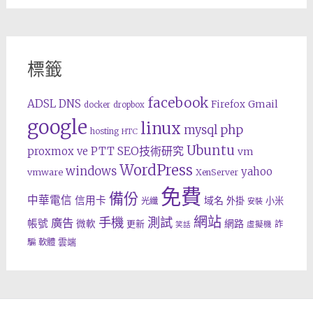
標籤
facebook
ADSL
DNS
Gmail
Firefox
docker
dropbox
google
linux
php
mysql
hosting
HTC
Ubuntu
SEO技術研究
proxmox ve
PTT
vm
WordPress
windows
yahoo
vmware
XenServer
免費
備份
中華電信
信用卡
域名
外掛
小米
光纖
安裝
網站
手機
測試
廣告
帳號
網路
微軟
更新
詐
虛擬機
笑話
雲端
騙
軟體