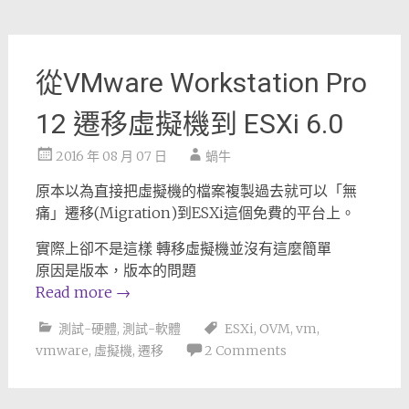
從VMware Workstation Pro
12 遷移虛擬機到 ESXi 6.0
2016 年 08 月 07 日
蝸牛
原本以為直接把虛擬機的檔案複製過去就可以「無
痛」遷移(Migration)到ESXi這個免費的平台上。
實際上卻不是這樣 轉移虛擬機並沒有這麼簡單
原因是版本，版本的問題
Read more
→
測試-硬體
,
測試-軟體
ESXi
,
OVM
,
vm
,
vmware
,
虛擬機
,
遷移
2 Comments