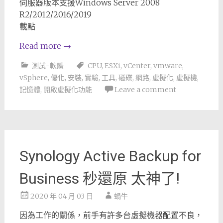
伺服器版本支援Windows Server 2008
R2/2012/2016/2019
載點
Read more
→
測試-軟體
CPU
,
ESXi
,
vCenter
,
vmware
,
vSphere
,
優化
,
安裝
,
實驗
,
工具
,
磁碟
,
網路
,
虛擬化
,
虛擬機
,
記憶體
,
開啟虛擬化功能
Leave a comment
Synology Active Backup for
Business 秒還原 太神了!
2020 年 04 月 03 日
蝸牛
因為工作的關係，前手有許多台虛擬機器配置不良，