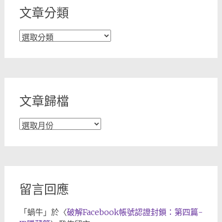
文章分類
文
章
分
類
文章歸檔
文
章
歸
檔
留言回應
「
蝸牛
」於〈
破解Facebook帳號認證封鎖：第四篇-