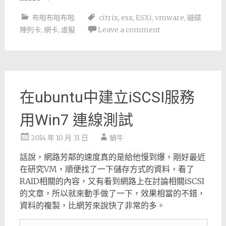
布啦布啦布啦
citrix
,
esx
,
ESXi
,
vmware
,
磁碟
陣列卡
,
網卡
,
虛擬
Leave a comment
在ubuntu中建立iSCSI服務
用Win7 連線測試
2014 年 10 月 31 日
蝸牛
話說，網路芳鄰的速度真的是給他慢到爆，剛好最近
在研究VM，順便找了一下儲存方式的資料，看了
RAID相關的內容，又有看到網路上在討論相關iSCSI
的文章，所以就來動手做了一下，效果相當的不錯，
資料的複製，比網芳來說快了非常的多。