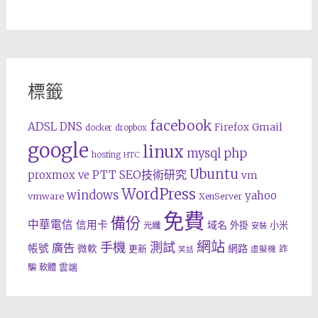
標籤
facebook
ADSL
DNS
Gmail
Firefox
docker
dropbox
google
linux
php
mysql
hosting
HTC
Ubuntu
SEO技術研究
proxmox ve
PTT
vm
WordPress
windows
yahoo
vmware
XenServer
免費
備份
中華電信
信用卡
域名
外掛
小米
光纖
安裝
網站
手機
測試
廣告
帳號
網路
微軟
更新
詐
虛擬機
笑話
雲端
騙
軟體