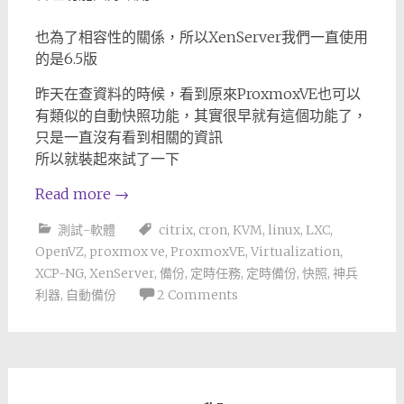
也為了相容性的關係，所以XenServer我們一直使用
的是6.5版
昨天在查資料的時候，看到原來ProxmoxVE也可以
有類似的自動快照功能，其實很早就有這個功能了，
只是一直沒有看到相關的資訊
所以就裝起來試了一下
Read more
→
測試-軟體
citrix
,
cron
,
KVM
,
linux
,
LXC
,
OpenVZ
,
proxmox ve
,
ProxmoxVE
,
Virtualization
,
XCP-NG
,
XenServer
,
備份
,
定時任務
,
定時備份
,
快照
,
神兵
利器
,
自動備份
2 Comments