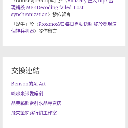
「
DonkeyJo6Rmp4
」於〈
Audacity 匯入 mp3 出
現錯誤 MP3 Decoding failed: Lost
synchronization
〉發佈留言
「
蝸牛
」於〈
ProxmoxVE 每日自動快照 終於發現這
個神兵利器
〉發佈留言
交換連結
Benson的AI Art
咪咪米米愛編劇
晶典藝飾雷射水晶專賣店
飛來筆網路行銷工作室