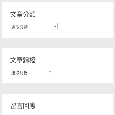
文章分類
文
章
分
類
文章歸檔
文
章
歸
檔
留言回應