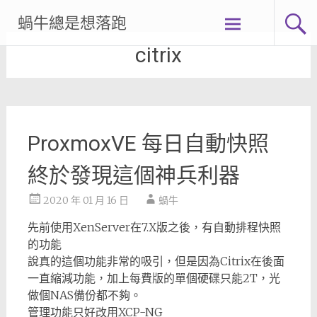
Skip
蝸牛總是想落跑
to
content
citrix
ProxmoxVE 每日自動快照
終於發現這個神兵利器
2020 年 01 月 16 日
蝸牛
先前使用XenServer在7.X版之後，有自動排程快照
的功能
說真的這個功能非常的吸引，但是因為Citrix在後面
一直縮減功能，加上每費版的單個硬碟只能2T，光
做個NAS備份都不夠。
管理功能只好改用XCP-NG