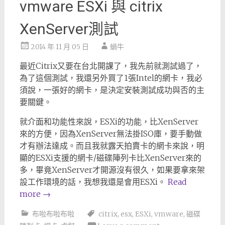
vmware ESXi 與 citrix
XenServer測試
2014 年 11 月 05 日
蝸牛
最近Citrix又要在台北開課了，我先前就測試過了，
為了這個測試，我還另外買了1張Intel的網卡，我必
須說，一張好的網卡，是決定安裝測試成功與否的主
要關鍵。
就介面和功能性來說，ESXi的功能，比XenServer
來的方便，因為XenServer無法掛ISO庫，要手動做
才有辦法達成。而且我就露天拍賣卡的網卡來說，明
顯的ESXi支援的網卡/磁碟陣列卡比XenServer來的
多，畢竟XenServer才開源沒有很久，如果要拿來架
設工作環境的話，我想我還是會用ESXi。
Read
more
→
布啦布啦布啦
citrix
,
esx
,
ESXi
,
vmware
,
磁碟