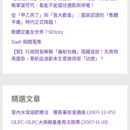
帳單當符咒，看能不能擋住通膨與停電！
從「甲乙丙丁」到「皆大歡喜」：國家認證的「集體
平庸」時代正式降臨！
軟體定義全世界？SDxxx
XaaS 相關蒐集
【賀】行政院長解鎖「廉航包機」隱藏成就！先爽飛
再匯款，華航這波虧本生意做得很「功德」？
精選文章
胃內水球減肥療法 獲衛署核准通過 (2007-12-05)
OLPC-OLPC大規模量產再次跳票 (2007-11-03)