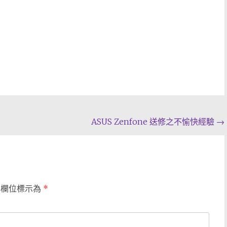
ASUS Zenfone 送修之不愉快經驗
→
填欄位標示為
*