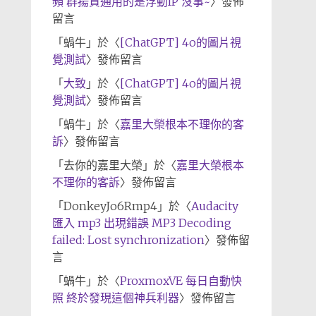
頻 群揚資通用的是浮動IP 沒事~
〉發佈
留言
「
蝸牛
」於〈
[ChatGPT] 4o的圖片視
覺測試
〉發佈留言
「
大致
」於〈
[ChatGPT] 4o的圖片視
覺測試
〉發佈留言
「
蝸牛
」於〈
嘉里大榮根本不理你的客
訴
〉發佈留言
「
去你的嘉里大榮
」於〈
嘉里大榮根本
不理你的客訴
〉發佈留言
「
DonkeyJo6Rmp4
」於〈
Audacity
匯入 mp3 出現錯誤 MP3 Decoding
failed: Lost synchronization
〉發佈留
言
「
蝸牛
」於〈
ProxmoxVE 每日自動快
照 終於發現這個神兵利器
〉發佈留言