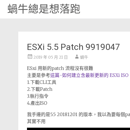
蝸牛總是想落跑
Skip
to
content
ESXi 5.5 Patch 9919047
2019 年 05 月 21 日
蝸牛
ESxi 用新的patch 流程沒有很難
主要是參考
這篇-如何建立含最新更新的 ESXi ISO
1.下載CLI工具
2.下載Patch
3.執行指令
4.產出ISO
我手邊的是5.5 20181201 的版本，我以為要每個p
其實不用