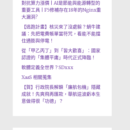
對抗算力漲價 | AI是節能與能源轉型的
重要工具 | F5修補存在18年的Nginx重
大漏洞?
【逃跑計畫】核災來了沒處躲？蝸牛建
議：先把電費帳單當符咒，看能不能擋
住通膨與停電！
從「甲乙丙丁」到「皆大歡喜」：國家
認證的「集體平庸」時代正式降臨！
軟體定義全世界？SDxxx
XaaS 相關蒐集
【賀】行政院長解鎖「廉航包機」隱藏
成就！先爽飛再匯款，華航這波虧本生
意做得很「功德」？