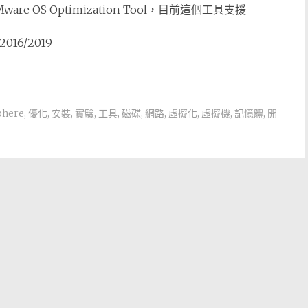
OS Optimization Tool，目前這個工具支援
016/2019
phere
,
優化
,
安裝
,
實驗
,
工具
,
磁碟
,
網路
,
虛擬化
,
虛擬機
,
記憶體
,
開