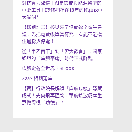
對抗算力漲價 | AI是節能與能源轉型的
重要工具 | F5修補存在18年的Nginx重
大漏洞?
【逃跑計畫】核災來了沒處躲？蝸牛建
議：先把電費帳單當符咒，看能不能擋
住通膨與停電！
從「甲乙丙丁」到「皆大歡喜」：國家
認證的「集體平庸」時代正式降臨！
軟體定義全世界？SDxxx
XaaS 相關蒐集
【賀】行政院長解鎖「廉航包機」隱藏
成就！先爽飛再匯款，華航這波虧本生
意做得很「功德」？