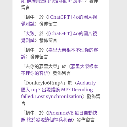
頻 群揚資通用的是浮動IP 沒事~
〉發佈
留言
「
蝸牛
」於〈
[ChatGPT] 4o的圖片視
覺測試
〉發佈留言
「
大致
」於〈
[ChatGPT] 4o的圖片視
覺測試
〉發佈留言
「
蝸牛
」於〈
嘉里大榮根本不理你的客
訴
〉發佈留言
「
去你的嘉里大榮
」於〈
嘉里大榮根本
不理你的客訴
〉發佈留言
「
DonkeyJo6Rmp4
」於〈
Audacity
匯入 mp3 出現錯誤 MP3 Decoding
failed: Lost synchronization
〉發佈留
言
「
蝸牛
」於〈
ProxmoxVE 每日自動快
照 終於發現這個神兵利器
〉發佈留言