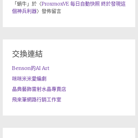
「
蝸牛
」於〈
ProxmoxVE 每日自動快照 終於發現這
個神兵利器
〉發佈留言
交換連結
Benson的AI Art
咪咪米米愛編劇
晶典藝飾雷射水晶專賣店
飛來筆網路行銷工作室