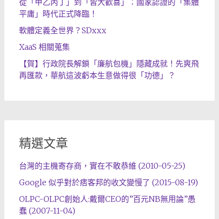
從「甲乙丙丁」到「皆大歡喜」：國家認證的「集體
平庸」時代正式降臨！
軟體定義全世界？SDxxx
XaaS 相關蒐集
【賀】行政院長解鎖「廉航包機」隱藏成就！先爽飛
再匯款，華航這波虧本生意做得很「功德」？
精選文章
台灣的主機寄存商，實在不敢恭維 (2010-05-25)
Google 似乎對於痞客邦的收文變慢了 (2015-08-19)
OLPC-OLPC創始人:戴爾CEO的”百元NB無用論”愚
蠢 (2007-11-04)