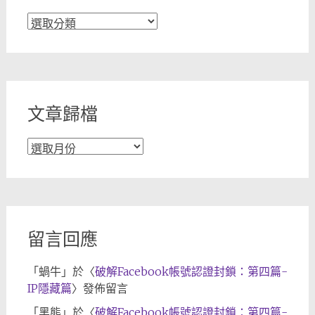
文
章
分
類
文章歸檔
文
章
歸
檔
留言回應
「
蝸牛
」於〈
破解Facebook帳號認證封鎖：第四篇-
IP隱藏篇
〉發佈留言
「
黑熊
」於〈
破解Facebook帳號認證封鎖：第四篇-