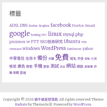
標籤
facebook
ADSL
DNS
Gmail
Firefox
docker
dropbox
google
linux
php
mysql
hosting
HTC
Ubuntu
SEO技術研究
proxmox ve
PTT
vm
WordPress
windows
yahoo
vmware
XenServer
免費
備份
中華電信
信用卡
域名
外掛
小米
光纖
安裝
網站
手機
測試
廣告
帳號
網路
微軟
更新
詐
虛擬機
笑話
雲端
騙
軟體
Copyright © 2026
蝸牛總是想落跑
. All rights reserved. Theme:
Radiate
by ThemeGrill. Powered by
WordPress
.