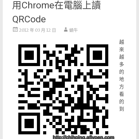
用Chrome在電腦上讀
QRCode
2012 年 03 月 12 日
蝸牛
越
來
越
多
的
地
方
看
的
到