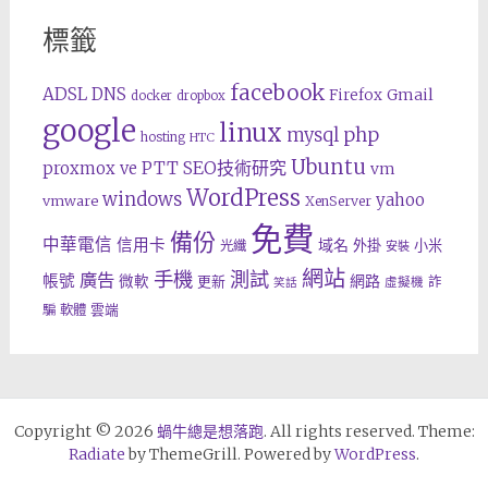
標籤
facebook
ADSL
DNS
Gmail
Firefox
docker
dropbox
google
linux
php
mysql
hosting
HTC
Ubuntu
SEO技術研究
proxmox ve
PTT
vm
WordPress
windows
yahoo
vmware
XenServer
免費
備份
中華電信
信用卡
域名
外掛
小米
光纖
安裝
網站
手機
測試
廣告
帳號
網路
微軟
更新
詐
虛擬機
笑話
雲端
騙
軟體
Copyright © 2026
蝸牛總是想落跑
. All rights reserved. Theme:
Radiate
by ThemeGrill. Powered by
WordPress
.