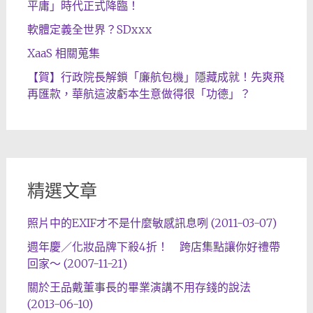
平庸」時代正式降臨！
軟體定義全世界？SDxxx
XaaS 相關蒐集
【賀】行政院長解鎖「廉航包機」隱藏成就！先爽飛
再匯款，華航這波虧本生意做得很「功德」？
精選文章
照片中的EXIF才不是什麼敏感訊息咧 (2011-03-07)
週年慶／化妝品牌下殺4折！ 跨店集點讓你好禮帶
回家～ (2007-11-21)
關於王品戴董事長的畢業演講不用存錢的說法
(2013-06-10)