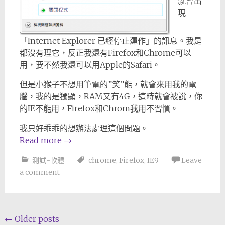
就會出
現
「Internet Explorer 已經停止運作」的訊息。我是
都沒有理它，反正我還有Firefox和Chrome可以
用，要不然我還可以用Apple的Safari。
但是小猴子不想用筆電的”笑”能，就會來用我的電
腦，我的是獨顯，RAM又有4G，這時就會被說，你
的IE不能用，Firefox和Chrom我用不習慣。
我只好乖乖的想辦法處理這個問題。
Read more
→
測試-軟體
chrome
,
Firefox
,
IE9
Leave
a comment
Posts
←
Older posts