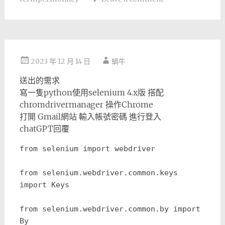
2023 年 12 月 14 日
蝸牛
送出的需求
寫一隻python使用selenium 4.x版 搭配
chromdrivermanager 操作Chrome
打開 Gmail網站 輸入帳號密碼 進行登入
chatGPT回覆
from selenium import webdriver
from selenium.webdriver.common.keys 
import Keys
from selenium.webdriver.common.by import 
By