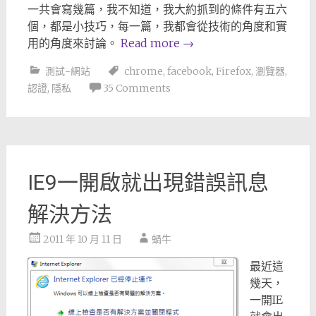
一共會寫幾篇，我不知道，我大約抓到的條件有五六
個，都是小技巧，每一篇，我都會從技術的角度和實
用的角度來討論。
Read more
→
測試-網站
chrome
,
facebook
,
Firefox
,
瀏覽器
,
認證
,
隱私
35 Comments
IE9一開啟就出現錯誤訊息
解決方法
2011 年 10 月 11 日
蝸牛
最近這
幾天，
一開IE