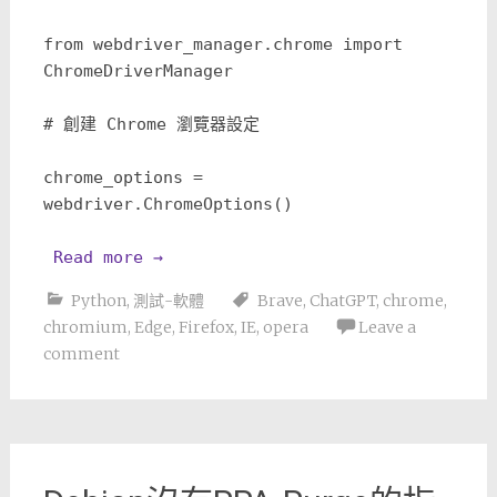
from webdriver_manager.chrome import 
ChromeDriverManager
# 創建 Chrome 瀏覽器設定
chrome_options = 
webdriver.ChromeOptions()
Read more 
→
Python
,
測試-軟體
Brave
,
ChatGPT
,
chrome
,
chromium
,
Edge
,
Firefox
,
IE
,
opera
Leave a
comment