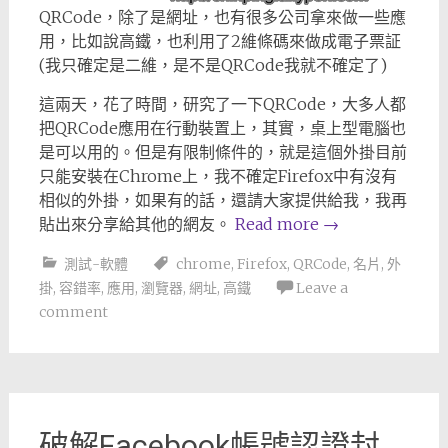
QRCode，除了是網址，也有很多公司拿來做一些應
用，比如說高鐵，也利用了2維條碼來做成電子票証
(我只確定是二維，是不是QRCode我就不確定了)
這兩天，花了時間，研究了一下QRCode，大多人都
把QRCode應用在行動裝置上，其實，桌上型電腦也
是可以用的。但是有限制條件的，就是這個外掛目前
只能安裝在Chrome上，我不確定Firefox中有沒有
相似的外掛，如果有的話，還請大家提供給我，我再
貼出來分享給其他的網友。
Read more
→
測試-軟體
chrome
,
Firefox
,
QRCode
,
名片
,
外
掛
,
容錯率
,
應用
,
瀏覽器
,
網址
,
高鐵
Leave a
comment
破解Facebook帳號認證封