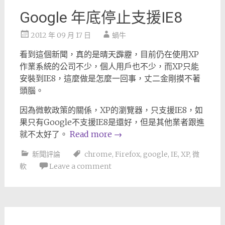
Google 年底停止支援IE8
2012 年 09 月 17 日
蝸牛
看到這個新聞，真的是晴天霹靂，目前仍在使用XP
作業系統的公司不少，個人用戶也不少，而XP只能
安裝到IE8，這麼做是怎麼一回事，丈二金剛摸不著
頭腦。
因為微軟政策的關係，XP的瀏覽器，只支援IE8，如
果只有Google不支援IE8是還好，但是其他業者跟進
就不太好了。
Read more
→
新聞評論
chrome
,
Firefox
,
google
,
IE
,
XP
,
微
軟
Leave a comment