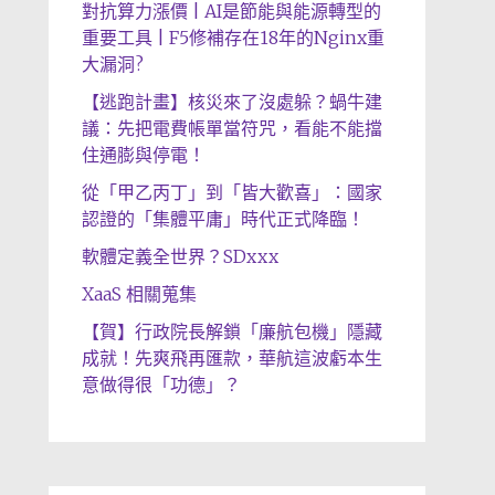
對抗算力漲價 | AI是節能與能源轉型的
重要工具 | F5修補存在18年的Nginx重
大漏洞?
【逃跑計畫】核災來了沒處躲？蝸牛建
議：先把電費帳單當符咒，看能不能擋
住通膨與停電！
從「甲乙丙丁」到「皆大歡喜」：國家
認證的「集體平庸」時代正式降臨！
軟體定義全世界？SDxxx
XaaS 相關蒐集
【賀】行政院長解鎖「廉航包機」隱藏
成就！先爽飛再匯款，華航這波虧本生
意做得很「功德」？