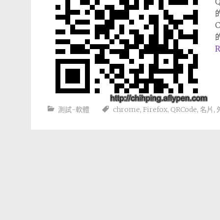
R
測試-軟體
chrome
,
Firefox
,
QRCode
,
名片
,