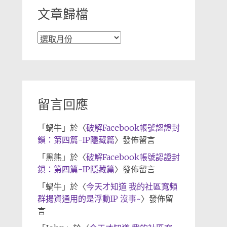
文章歸檔
文
章
歸
檔
留言回應
「
蝸牛
」於〈
破解Facebook帳號認證封
鎖：第四篇-IP隱藏篇
〉發佈留言
「
黑熊
」於〈
破解Facebook帳號認證封
鎖：第四篇-IP隱藏篇
〉發佈留言
「
蝸牛
」於〈
今天才知道 我的社區寬頻
群揚資通用的是浮動IP 沒事~
〉發佈留
言