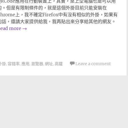
QRCode應用在行動裝置上，其實，桌上型電腦也是可以用
的。但是有限制條件的，就是這個外掛目前只能安裝在
Chrome上，我不確定Firefox中有沒有相似的外掛，如果有
的話，還請大家提供給我，我再貼出來分享給其他的網友。
ead more
→
外掛
,
容錯率
,
應用
,
瀏覽器
,
網址
,
高鐵
Leave a comment