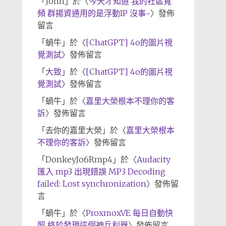
「
John
」於〈
今天才知道 我的社區寬
頻 群揚資通用的是浮動IP 沒事~
〉發佈
留言
「
蝸牛
」於〈
[ChatGPT] 4o的圖片視
覺測試
〉發佈留言
「
大致
」於〈
[ChatGPT] 4o的圖片視
覺測試
〉發佈留言
「
蝸牛
」於〈
嘉里大榮根本不理你的客
訴
〉發佈留言
「
去你的嘉里大榮
」於〈
嘉里大榮根本
不理你的客訴
〉發佈留言
「
DonkeyJo6Rmp4
」於〈
Audacity
匯入 mp3 出現錯誤 MP3 Decoding
failed: Lost synchronization
〉發佈留
言
「
蝸牛
」於〈
ProxmoxVE 每日自動快
照 終於發現這個神兵利器
〉發佈留言