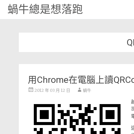
蝸牛總是想落跑
Skip
to
content
Q
用Chrome在電腦上讀QRCo
2012 年 03 月 12 日
蝸牛