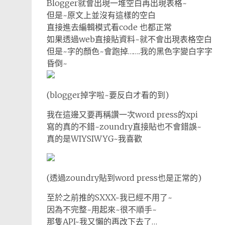
Blogger就會出現一堆空白再出現表格~
但是~原文上並沒有這樣的空白
直接進去編輯模式看code 也都正常
如果透過web直接貼資料~就不會出現表格空白
但是~字的顏色~會跑掉…….我的黑色字變白字字
昏倒~
(blogger掉字啦~要反白才看的到)
我在這邊又要再稱讚一次word press的xpi
寫的真的不錯~zoundry直接貼也不會錯誤~
真的是WIYSIWYG~我喜歡
(透過zoundry貼到word press也是正常的)
至於之前推的SXXX~我已經不用了~
因為不完整~用起來~很不順手~
那隻API~我又懶的再改下去了…