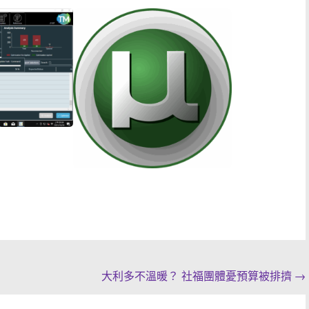
大利多不溫暖？ 社福團體憂預算被排擠
→