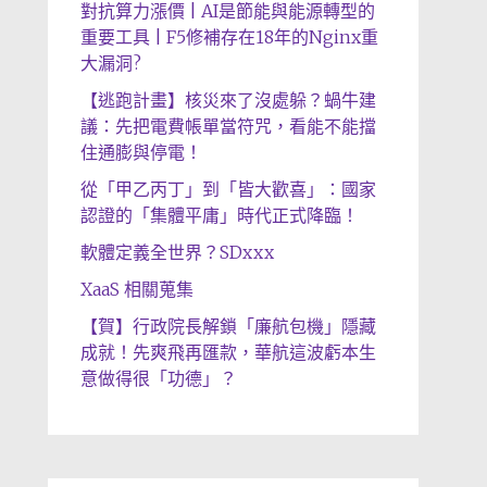
對抗算力漲價 | AI是節能與能源轉型的
重要工具 | F5修補存在18年的Nginx重
大漏洞?
【逃跑計畫】核災來了沒處躲？蝸牛建
議：先把電費帳單當符咒，看能不能擋
住通膨與停電！
從「甲乙丙丁」到「皆大歡喜」：國家
認證的「集體平庸」時代正式降臨！
軟體定義全世界？SDxxx
XaaS 相關蒐集
【賀】行政院長解鎖「廉航包機」隱藏
成就！先爽飛再匯款，華航這波虧本生
意做得很「功德」？