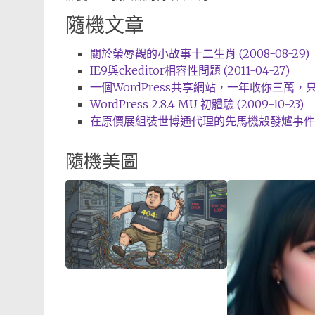
隨機文章
關於榮辱觀的小故事十二生肖 (2008-08-29)
IE9與ckeditor相容性問題 (2011-04-27)
一個WordPress共享網站，一年收你三萬，只給2
WordPress 2.8.4 MU 初體驗 (2009-10-23)
在原價展組裝世博通代理的先馬機殼發爐事件之我思 
隨機美圖