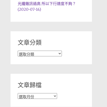
光纖雜訊過高 所以下行速度不夠？
(2020-07-14)
文章分類
文
章
分
類
文章歸檔
文
章