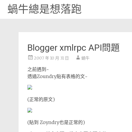
蝸牛總是想落跑
Skip
to
content
Blogger xmlrpc API問題
2007 年 10 月 31 日
蝸牛
之前遇到~
透過Zoundry貼有表格的文~
(正常的原文)
(貼到 Zoyndry也是正常的)