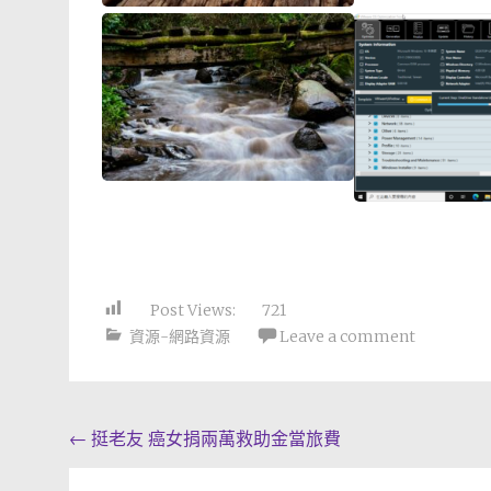
Post Views:
721
資源-網路資源
Leave a comment
Post
←
挺老友 癌女捐兩萬救助金當旅費
navigation